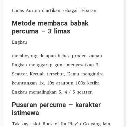
Limas Aurum diartikan sebagai Tebaran.
Metode membaca babak
percuma – 3 limas
Engkau
memboyong delapan babak prodeo zaman
Engkau menggarap guna menyesatkan 3
Scatter. Kecuali tersebut, Kamu mengindra
keuntungan 1x, 10x ataupun 100x ketika
Engkau memalingkan 3, 4 / 5 scatter.
Pusaran percuma – karakter
istimewa
Tak kaya slot Book of Ra Play’n Go yang lain,