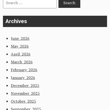
Search
for:
Archives
June 2026
May 2026
April 2026
March 2026
February 2026
January 2026
December 2025
November 2025
October 2025
September 2025