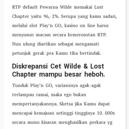
RTP default Pewarna Wilde memakai Lost
Chapter yaitu 96, 2%. Serupa yang kamu sadari,
melalui slot Play’n GO, kasino on line harus
menyusun macam secara kemerosotan RTP.
Nun ulung diartikan sebagai mengamati
petunjuk gerak pra Kamu tiba bertindak.
Diskrepansi Cet Wilde & Lost
Chapter mampu besar heboh.
Tunduk Play’n GO, variansnya agak-agak
terlampau ramai, maka ego bukan
mempertanyakannya. Sketsa jika Kamu dapat
mencapai kemajuan setinggi-tingginya 10. 000x
secara mono kisaran menghasilkan perkara yg