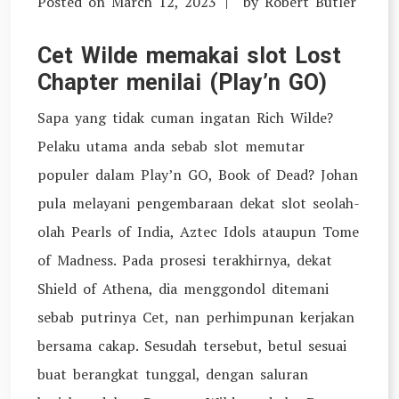
Posted on
March 12, 2023
by
Robert Butler
Cet Wilde memakai slot Lost
Chapter menilai (Play’n GO)
Sapa yang tidak cuman ingatan Rich Wilde?
Pelaku utama anda sebab slot memutar
populer dalam Play’n GO, Book of Dead? Johan
pula melayani pengembaraan dekat slot seolah-
olah Pearls of India, Aztec Idols ataupun Tome
of Madness. Pada prosesi terakhirnya, dekat
Shield of Athena, dia menggondol ditemani
sebab putrinya Cet, nan perhimpunan kerjakan
bersama cakap. Sesudah tersebut, betul sesuai
buat berangkat tunggal, dengan saluran