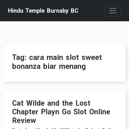
Skip
Hindu Temple Burnaby BC
to
content
Tag:
cara main slot sweet
bonanza biar menang
Cat Wilde and the Lost
Chapter Playn Go Slot Online
Review