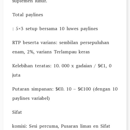
suplemen luhur.
Total paylines
: 5×3 setup bersama 10 luwes paylines
RTP beserta varians: sembilan persepuluhan
enam, 2%, varians Terlampau keras
Kelebihan teratas: 10. 000 x gadaian / $€1, 0
juta
Putaran simpanan: $€0. 10 – $€100 (dengan 10
paylines variabel)
Sifat
komisi: Sesi percuma, Pusaran limas en Sifat