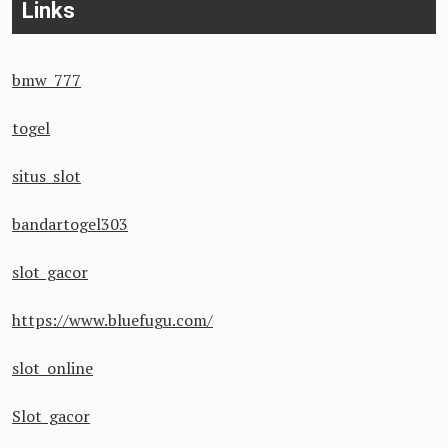
Links
bmw 777
togel
situs slot
bandartogel303
slot gacor
https://www.bluefugu.com/
slot online
Slot gacor