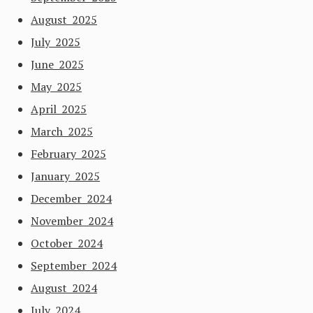
August 2025
July 2025
June 2025
May 2025
April 2025
March 2025
February 2025
January 2025
December 2024
November 2024
October 2024
September 2024
August 2024
July 2024