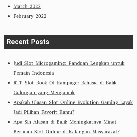
March 2022
February 2022
Recent Posts
Judi Slot Microgaming: Panduan Lengkap untuk
Pemain Indonesia
RTP Slot Book Of Rampage: Rahasia di Balik
Gulungan yang Mengamuk
Apakah Ulasan Slot Online Evolution Gaming Layak
Jadi Pilihan Favorit Kamu?
Apa Sih Alasan di Balik Meningkatnya Minat
Bermain Slot Online di Kalangan Masyarakat?