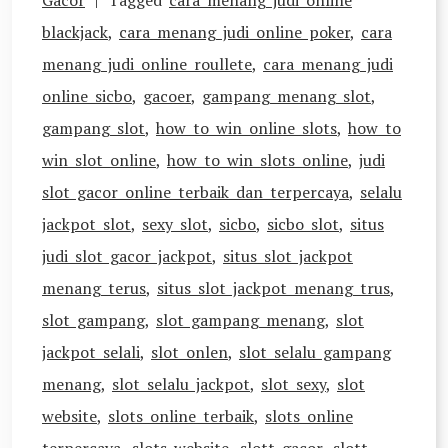
Gacor
Tagged
cara menang judi online
blackjack
,
cara menang judi online poker
,
cara
menang judi online roullete
,
cara menang judi
online sicbo
,
gacoer
,
gampang menang slot
,
gampang slot
,
how to win online slots
,
how to
win slot online
,
how to win slots online
,
judi
slot gacor online terbaik dan terpercaya
,
selalu
jackpot slot
,
sexy slot
,
sicbo
,
sicbo slot
,
situs
judi slot gacor jackpot
,
situs slot jackpot
menang terus
,
situs slot jackpot menang trus
,
slot gampang
,
slot gampang menang
,
slot
jackpot selali
,
slot onlen
,
slot selalu gampang
menang
,
slot selalu jackpot
,
slot sexy
,
slot
website
,
slots online terbaik
,
slots online