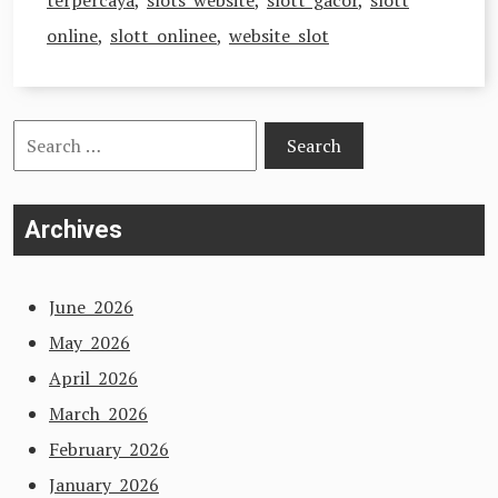
terpercaya
,
slots website
,
slott gacor
,
slott
online
,
slott onlinee
,
website slot
Search
for:
Archives
June 2026
May 2026
April 2026
March 2026
February 2026
January 2026