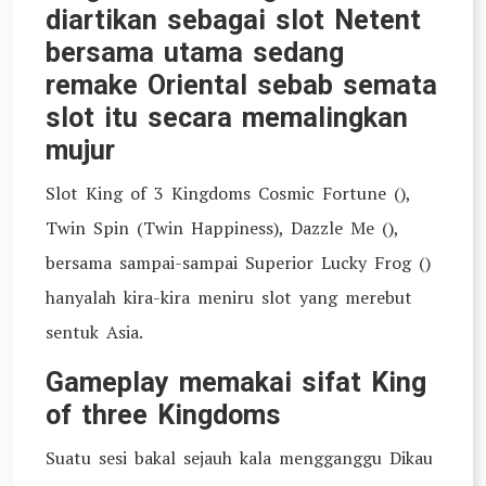
diartikan sebagai slot Netent
bersama utama sedang
remake Oriental sebab semata
slot itu secara memalingkan
mujur
Slot King of 3 Kingdoms Cosmic Fortune (),
Twin Spin (Twin Happiness), Dazzle Me (),
bersama sampai-sampai Superior Lucky Frog ()
hanyalah kira-kira meniru slot yang merebut
sentuk Asia.
Gameplay memakai sifat King
of three Kingdoms
Suatu sesi bakal sejauh kala mengganggu Dikau