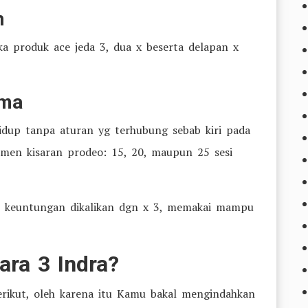
n
a produk ace jeda 3, dua x beserta delapan x
uma
idup tanpa aturan yg terhubung sebab kiri pada
en kisaran prodeo: 15, 20, maupun 25 sesi
uh keuntungan dikalikan dgn x 3, memakai mampu
ara 3 Indra?
erikut, oleh karena itu Kamu bakal mengindahkan