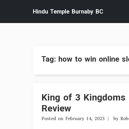
Skip
Hindu Temple Burnaby BC
to
content
Tag:
how to win online sl
King of 3 Kingdoms 
Review
Posted on
February 14, 2023
by
Rob