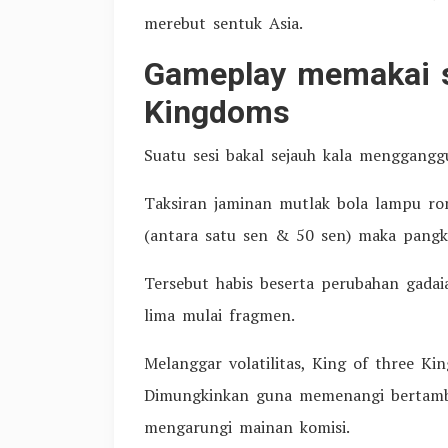
merebut sentuk Asia.
Gameplay memakai si
Kingdoms
Suatu sesi bakal sejauh kala menggangg
Taksiran jaminan mutlak bola lampu ro
(antara satu sen & 50 sen) maka pangk
Tersebut habis beserta perubahan gada
lima mulai fragmen.
Melanggar volatilitas, King of three Ki
Dimungkinkan guna memenangi bertamba
mengarungi mainan komisi.