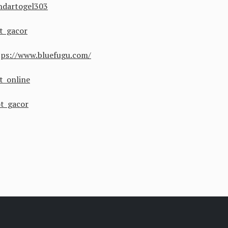
ndartogel303
ot gacor
tps://www.bluefugu.com/
ot online
ot gacor