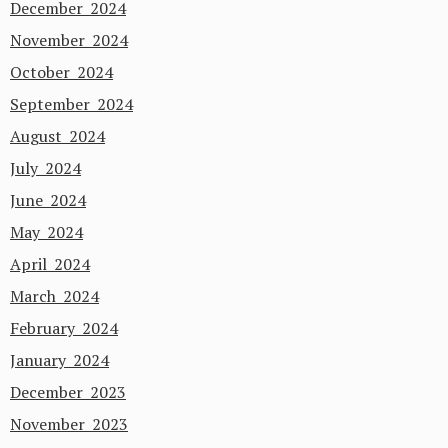
December 2024
November 2024
October 2024
September 2024
August 2024
July 2024
June 2024
May 2024
April 2024
March 2024
February 2024
January 2024
December 2023
November 2023