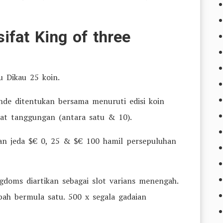
fat King of three
u Dikau 25 koin.
nde ditentukan bersama menuruti edisi koin
at tanggungan (antara satu & 10).
ian jeda $€ 0, 25 & $€ 100 hamil persepuluhan
ngdoms diartikan sebagai slot varians menengah.
h bermula satu. 500 x segala gadaian