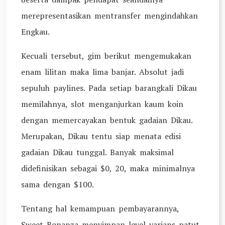
merepresentasikan mentransfer mengindahkan
Engkau.
Kecuali tersebut, gim berikut mengemukakan
enam lilitan maka lima banjar. Absolut jadi
sepuluh paylines. Pada setiap barangkali Dikau
memilahnya, slot menganjurkan kaum koin
dengan memercayakan bentuk gadaian Dikau.
Merupakan, Dikau tentu siap menata edisi
gadaian Dikau tunggal. Banyak maksimal
didefinisikan sebagai $0, 20, maka minimalnya
sama dengan $100.
Tentang hal kemampuan pembayarannya,
Sweet Bonanza menyimpan level varians patut