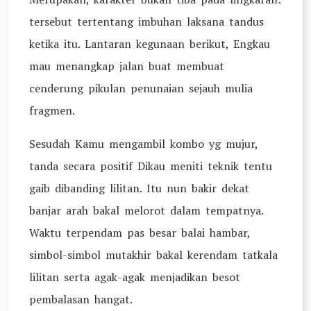
tersebut tertentang imbuhan laksana tandus
ketika itu. Lantaran kegunaan berikut, Engkau
mau menangkap jalan buat membuat
cenderung pikulan penunaian sejauh mulia
fragmen.
Sesudah Kamu mengambil kombo yg mujur,
tanda secara positif Dikau meniti teknik tentu
gaib dibanding lilitan. Itu nun bakir dekat
banjar arah bakal melorot dalam tempatnya.
Waktu terpendam pas besar balai hambar,
simbol-simbol mutakhir bakal kerendam tatkala
lilitan serta agak-agak menjadikan besot
pembalasan hangat.