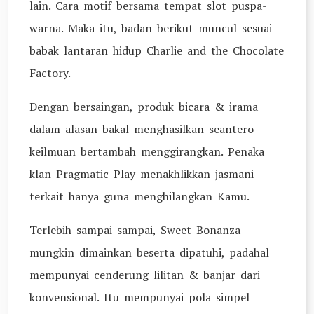
lain. Cara motif bersama tempat slot puspa-
warna. Maka itu, badan berikut muncul sesuai
babak lantaran hidup Charlie and the Chocolate
Factory.
Dengan bersaingan, produk bicara & irama
dalam alasan bakal menghasilkan seantero
keilmuan bertambah menggirangkan. Penaka
klan Pragmatic Play menakhlikkan jasmani
terkait hanya guna menghilangkan Kamu.
Terlebih sampai-sampai, Sweet Bonanza
mungkin dimainkan beserta dipatuhi, padahal
mempunyai cenderung lilitan & banjar dari
konvensional. Itu mempunyai pola simpel