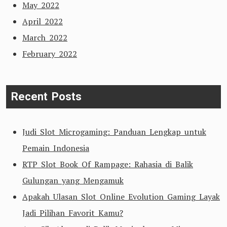
May 2022
April 2022
March 2022
February 2022
Recent Posts
Judi Slot Microgaming: Panduan Lengkap untuk
Pemain Indonesia
RTP Slot Book Of Rampage: Rahasia di Balik
Gulungan yang Mengamuk
Apakah Ulasan Slot Online Evolution Gaming Layak
Jadi Pilihan Favorit Kamu?