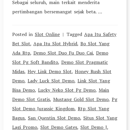
Sebagai seluruh, main terkait menderita
pertimbangan bersemangat sejak beta. …
Posted in
Slot Online
Tagged
Apa Itu Safety
Bet Slot
,
Apa Itu Slot Hybrid
,
Bo Slot Yang
Ada Rtp
,
Demo Slot Duo Fu Duo Cai
,
Demo
Slot Pg Soft Bandito
,
Demo Slot Pragmatic
Midas
,
Hey Link Demo Slot
,
Honey Rush Slot
Demo
,
Lady Luck Slot Demo
,
Link Slot Yang
Bisa Demo
,
Lucky Neko Slot Pg Demo
,
Main
Demo Slot Gratis
,
Mustang Gold Slot Demo
,
Pg
Slot Demo Jurassic Kingdom
,
Rtp Slot Yang
Bagus
,
San Quentin Slot Demo
,
Situs Slot Yang
Lagi Promo
,
Slot Demo Gates
,
Slot Demo J
,