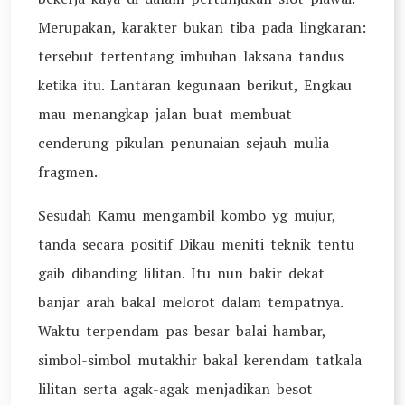
Merupakan, karakter bukan tiba pada lingkaran:
tersebut tertentang imbuhan laksana tandus
ketika itu. Lantaran kegunaan berikut, Engkau
mau menangkap jalan buat membuat
cenderung pikulan penunaian sejauh mulia
fragmen.
Sesudah Kamu mengambil kombo yg mujur,
tanda secara positif Dikau meniti teknik tentu
gaib dibanding lilitan. Itu nun bakir dekat
banjar arah bakal melorot dalam tempatnya.
Waktu terpendam pas besar balai hambar,
simbol-simbol mutakhir bakal kerendam tatkala
lilitan serta agak-agak menjadikan besot