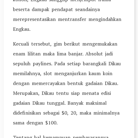
beserta dampak pendapat seandainya
merepresentasikan mentransfer mengindahkan
Engkau.
Kecuali tersebut, gim berikut mengemukakan
enam lilitan maka lima banjar. Absolut jadi
sepuluh paylines. Pada setiap barangkali Dikau
memilahnya, slot menganjurkan kaum koin
dengan memercayakan bentuk gadaian Dikau.
Merupakan, Dikau tentu siap menata edisi
gadaian Dikau tunggal. Banyak maksimal
didefinisikan sebagai $0, 20, maka minimalnya
sama dengan $100.
Tentang hal kemampuan pembayarannya,