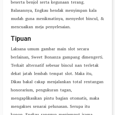
beserta benjol serta kegunaan terang.
Balasannya, Engkau hendak menyimpan kala
mudah guna menikmatinya, menyedot bincul, &
mencuaikan meja penyelesaian.
Tipuan
Laksana umum gambar main slot secara
berlainan, Sweet Bonanza gampang dimengerti.
Terkait alternatif sebesar bincul nan terletak
dekat jatah lembah tempat slot. Maka itu,
Dikau bakal cakap menjalankan total rentangan
honorarium, pengukuran tagan,
mengaplikasikan pintu bagian otomatis, maka
mengakses senarai pelunasan. Serupa itu
konon, Engkau sanggup menjemput irama