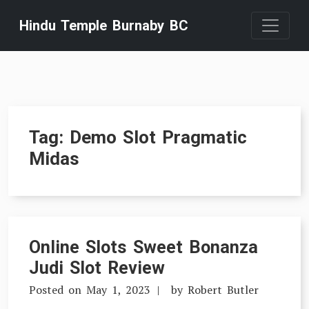
Skip
Hindu Temple Burnaby BC
to
content
Tag:
Demo Slot Pragmatic
Midas
Online Slots Sweet Bonanza
Judi Slot Review
Posted on
May 1, 2023
by
Robert Butler