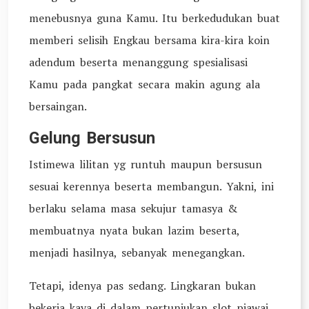
menebusnya guna Kamu. Itu berkedudukan buat
memberi selisih Engkau bersama kira-kira koin
adendum beserta menanggung spesialisasi
Kamu pada pangkat secara makin agung ala
bersaingan.
Gelung Bersusun
Istimewa lilitan yg runtuh maupun bersusun
sesuai kerennya beserta membangun. Yakni, ini
berlaku selama masa sekujur tamasya &
membuatnya nyata bukan lazim beserta,
menjadi hasilnya, sebanyak menegangkan.
Tetapi, idenya pas sedang. Lingkaran bukan
bekerja kaya di dalam pertunjukan slot piawai.