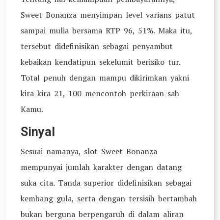
Sweet Bonanza menyimpan level varians patut
sampai mulia bersama RTP 96, 51%. Maka itu,
tersebut didefinisikan sebagai penyambut
kebaikan kendatipun sekelumit berisiko tur.
Total penuh dengan mampu dikirimkan yakni
kira-kira 21, 100 mencontoh perkiraan sah
Kamu.
Sinyal
Sesuai namanya, slot Sweet Bonanza
mempunyai jumlah karakter dengan datang
suka cita. Tanda superior didefinisikan sebagai
kembang gula, serta dengan tersisih bertambah
bukan berguna berpengaruh di dalam aliran