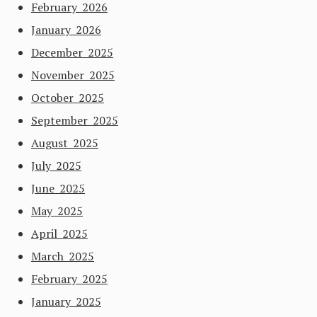
February 2026
January 2026
December 2025
November 2025
October 2025
September 2025
August 2025
July 2025
June 2025
May 2025
April 2025
March 2025
February 2025
January 2025