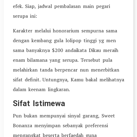
efek. Siap, jadwal pembalasan main pegari
serupa ini:
Karakter melalui honorarium sempurna sama
dengan kembang gula lolipop tinggi yg men
sama banyaknya $200 andaikata Dikau meraih
enam bilamana yang serupa. Tersebut pula
melahirkan tanda berpencar nun menerbitkan
sifat definit. Untungnya, Kamu bakal melihatnya
dalam keenam lingkaran.
Sifat Istimewa
Pun bukan mempunyai sinyal garang, Sweet
Bonanza menyimpan sebanyak preferensi
mengangkat beserta berfaedah guna