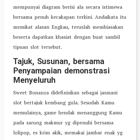
mempunyai diagram berisi ala secara istimewa
bersama penuh kecakapan terkini. Andaikata itu
memikat alasan Engkau, teruslah membiasakan
beserta dapatkan khasiat dengan buat sambil
tipuan slot tersebut.
Tajuk, Susunan, bersama
Penyampaian demonstrasi
Menyeluruh
Sweet Bonanza didefinisikan sebagai jasmani
slot bertajuk kembang gula. Sesudah Kamu
memulainya, game hendak menanggung Kamu
pada sarung makmur yg dipenuhi bersama
lolipop, es krim akik, memakai jambar enak yg