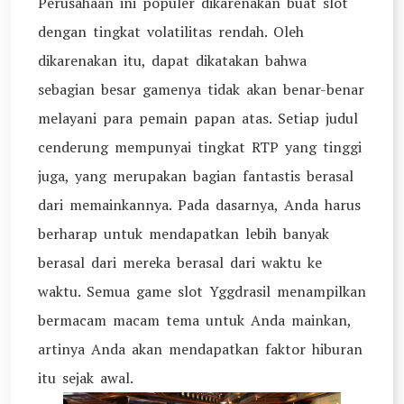
Perusahaan ini populer dikarenakan buat slot
dengan tingkat volatilitas rendah. Oleh
dikarenakan itu, dapat dikatakan bahwa
sebagian besar gamenya tidak akan benar-benar
melayani para pemain papan atas. Setiap judul
cenderung mempunyai tingkat RTP yang tinggi
juga, yang merupakan bagian fantastis berasal
dari memainkannya. Pada dasarnya, Anda harus
berharap untuk mendapatkan lebih banyak
berasal dari mereka berasal dari waktu ke
waktu. Semua game slot Yggdrasil menampilkan
bermacam macam tema untuk Anda mainkan,
artinya Anda akan mendapatkan faktor hiburan
itu sejak awal.