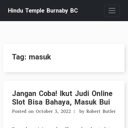
Skip
Hindu Temple Burnaby BC
to
content
Tag:
masuk
Jangan Coba! Ikut Judi Online
Slot Bisa Bahaya, Masuk Bui
Posted on
October 3, 2022
by
Robert Butler