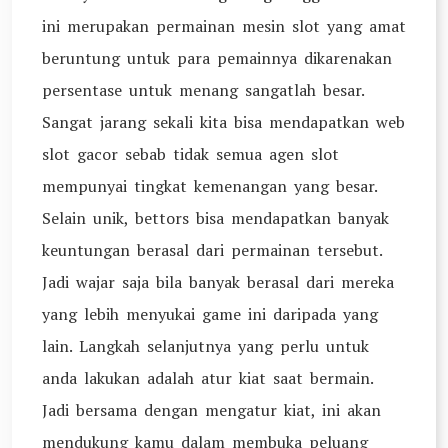
ini merupakan permainan mesin slot yang amat
beruntung untuk para pemainnya dikarenakan
persentase untuk menang sangatlah besar.
Sangat jarang sekali kita bisa mendapatkan web
slot gacor sebab tidak semua agen slot
mempunyai tingkat kemenangan yang besar.
Selain unik, bettors bisa mendapatkan banyak
keuntungan berasal dari permainan tersebut.
Jadi wajar saja bila banyak berasal dari mereka
yang lebih menyukai game ini daripada yang
lain. Langkah selanjutnya yang perlu untuk
anda lakukan adalah atur kiat saat bermain.
Jadi bersama dengan mengatur kiat, ini akan
mendukung kamu dalam membuka peluang