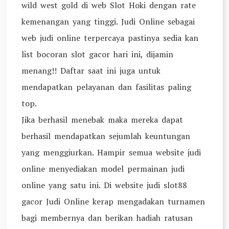
wild west gold di web Slot Hoki dengan rate
kemenangan yang tinggi. Judi Online sebagai
web judi online terpercaya pastinya sedia kan
list bocoran slot gacor hari ini, dijamin
menang!! Daftar saat ini juga untuk
mendapatkan pelayanan dan fasilitas paling
top.
Jika berhasil menebak maka mereka dapat
berhasil mendapatkan sejumlah keuntungan
yang menggiurkan. Hampir semua website judi
online menyediakan model permainan judi
online yang satu ini. Di website judi slot88
gacor Judi Online kerap mengadakan turnamen
bagi membernya dan berikan hadiah ratusan