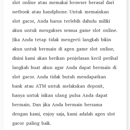
slot online atau memakai browser berasal dari
netbook atau handphone. Untuk memainkan
slot gacor, Anda harus terlebih dahulu miliki
akun untuk mengakses semua game slot online.
Jika Anda tetap tidak mengerti langkah bikin
akun untuk bermain di agen game slot online,
disini kami akan berikan penjelasan kecil perihal
langkah buat akun agar Anda dapat bermain di
slot gacor. Anda tidak butuh mendapatkan
bank atau ATM untuk melakukan deposit,
hanya untuk isikan ulang pulsa Anda dapat
bermain. Dan jika Anda bermain bersama
dengan kami, enjoy saja, kami adalah agen slot
gacor paling baik.