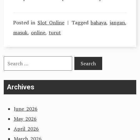
Posted in
Slot Online
Tagged
bahaya
,
jangan
,
masuk
,
online
,
turut
Search
for:
Archives
June 2026
May 2026
April 2026
March 2026