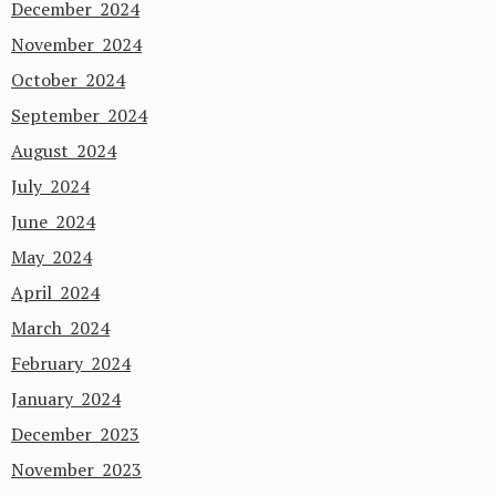
December 2024
November 2024
October 2024
September 2024
August 2024
July 2024
June 2024
May 2024
April 2024
March 2024
February 2024
January 2024
December 2023
November 2023