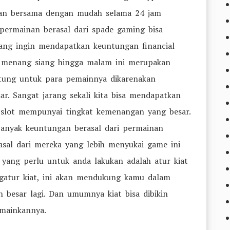
nkan bersama dengan mudah selama 24 jam
permainan berasal dari spade gaming bisa
yang ingin mendapatkan keuntungan financial
h menang siang hingga malam ini merupakan
tung untuk para pemainnya dikarenakan
r. Sangat jarang sekali kita bisa mendapatkan
 slot mempunyai tingkat kemenangan yang besar.
banyak keuntungan berasal dari permainan
erasal dari mereka yang lebih menyukai game ini
 yang perlu untuk anda lakukan adalah atur kiat
gatur kiat, ini akan mendukung kamu dalam
besar lagi. Dan umumnya kiat bisa dibikin
mainkannya.