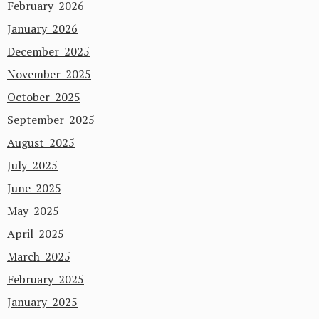
February 2026
January 2026
December 2025
November 2025
October 2025
September 2025
August 2025
July 2025
June 2025
May 2025
April 2025
March 2025
February 2025
January 2025