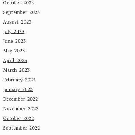
October 2023
September 2023
August 2023
July 2023
June 2023
May 2023
April 2023
March 2023
February 2023
January 2023
December 2022
November 2022
October 2022
September 2022