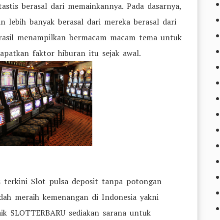
tastis berasal dari memainkannya. Pada dasarnya,
lebih banyak berasal dari mereka berasal dari
drasil menampilkan bermacam macam tema untuk
atkan faktor hiburan itu sejak awal.
us terkini Slot pulsa deposit tanpa potongan
dah meraih kemenangan di Indonesia yakni
aik SLOTTERBARU sediakan sarana untuk