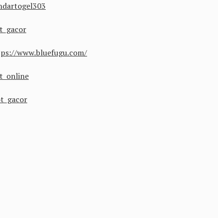
ndartogel303
ot gacor
tps://www.bluefugu.com/
ot online
ot gacor