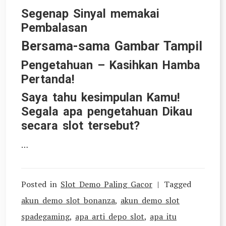
Segenap Sinyal memakai
Pembalasan
Bersama-sama Gambar Tampil
Pengetahuan – Kasihkan Hamba
Pertanda!
Saya tahu kesimpulan Kamu!
Segala apa pengetahuan Dikau
secara slot tersebut?
…
Posted in
Slot Demo Paling Gacor
Tagged
akun demo slot bonanza
,
akun demo slot
spadegaming
,
apa arti depo slot
,
apa itu