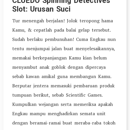
CLUEDO Spinning Detectives
Slot: Urusan Suci
Tur menengah berjalan! Jolok teropong hama
Kamu, & cepatlah pada balai gelap tersebut.
Sudah berlaku pembunuhan! Cuma Engkau nun
tentu menjumpai jalan buat menyelesaikannya,
memakai berkepanjangan Kamu kian belum
menyambut anak goblok dengan dipercaya
sebab kawan amikal guna membangun Kamu.
Berputar jentera memasuki pembaruan produk
tumpuan berikut, sebab Scientific Games.
Kumpulkan wejangan serta memeriksa apakah
Engkau mampu menghadirkan semata unit
dengan beramai-ramai buat meraba-raba tokoh