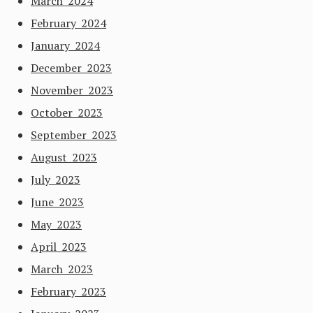
March 2024
February 2024
January 2024
December 2023
November 2023
October 2023
September 2023
August 2023
July 2023
June 2023
May 2023
April 2023
March 2023
February 2023