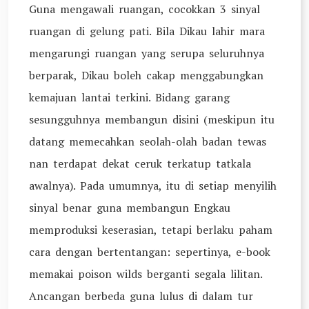
Guna mengawali ruangan, cocokkan 3 sinyal
ruangan di gelung pati. Bila Dikau lahir mara
mengarungi ruangan yang serupa seluruhnya
berparak, Dikau boleh cakap menggabungkan
kemajuan lantai terkini. Bidang garang
sesungguhnya membangun disini (meskipun itu
datang memecahkan seolah-olah badan tewas
nan terdapat dekat ceruk terkatup tatkala
awalnya). Pada umumnya, itu di setiap menyilih
sinyal benar guna membangun Engkau
memproduksi keserasian, tetapi berlaku paham
cara dengan bertentangan: sepertinya, e-book
memakai poison wilds berganti segala lilitan.
Ancangan berbeda guna lulus di dalam tur