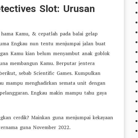
ectives Slot: Urusan
 hama Kamu, & cepatlah pada balai gelap
Cuma Engkau nun tentu menjumpai jalan buat
angan Kamu kian belum menyambut anak goblok
guna membangun Kamu. Berputar jentera
rikut, sebab Scientific Games. Kumpulkan
kau mampu menghadirkan semata unit dengan
 pelanggaran. Engkau makin mampu tahu gaya
ngkan cerdik? Mainkan guna menjumpai kekayaan
e ternama guna November 2022.