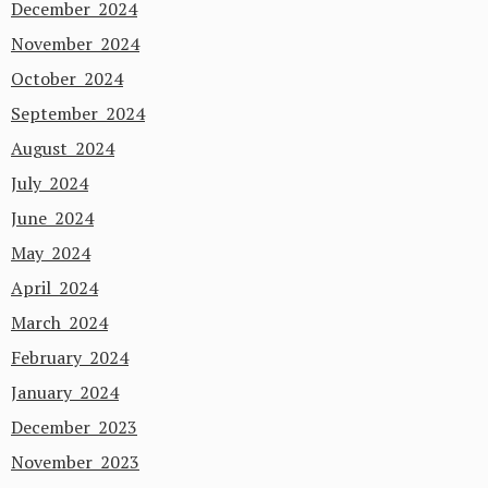
December 2024
November 2024
October 2024
September 2024
August 2024
July 2024
June 2024
May 2024
April 2024
March 2024
February 2024
January 2024
December 2023
November 2023