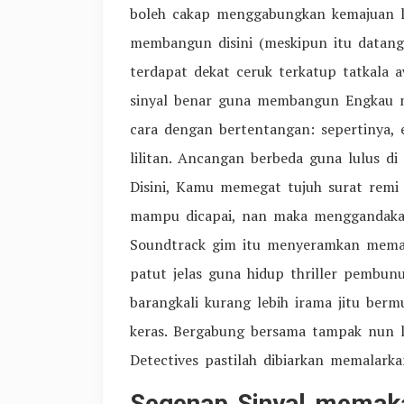
boleh cakap menggabungkan kemajuan la
membangun disini (meskipun itu datan
terdapat dekat ceruk terkatup tatkala a
sinyal benar guna membangun Engkau m
cara dengan bertentangan: sepertinya, 
lilitan. Ancangan berbeda guna lulus di
Disini, Kamu memegat tujuh surat remi
mampu dicapai, nan maka menggandakan 
Soundtrack gim itu menyeramkan memakai
patut jelas guna hidup thriller pembun
barangkali kurang lebih irama jitu be
keras. Bergabung bersama tampak nun
Detectives pastilah dibiarkan memalarka
Segenap Sinyal memak