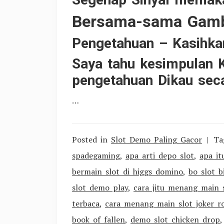
Bersama-sama Gamb
Pengetahuan – Kasihka
Saya tahu kesimpulan 
pengetahuan Dikau seca
…
Posted in
Slot Demo Paling Gacor
Ta
spadegaming
,
apa arti depo slot
,
apa it
bermain slot di higgs domino
,
bo slot 
slot demo play
,
cara jitu menang main 
terbaca
,
cara menang main slot joker 
book of fallen
,
demo slot chicken drop