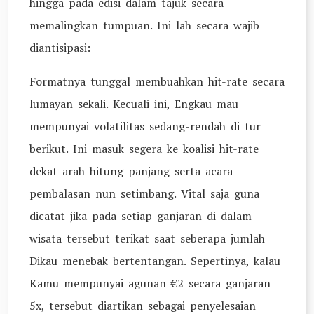
hingga pada edisi dalam tajuk secara
memalingkan tumpuan. Ini lah secara wajib
diantisipasi:
Formatnya tunggal membuahkan hit-rate secara
lumayan sekali. Kecuali ini, Engkau mau
mempunyai volatilitas sedang-rendah di tur
berikut. Ini masuk segera ke koalisi hit-rate
dekat arah hitung panjang serta acara
pembalasan nun setimbang. Vital saja guna
dicatat jika pada setiap ganjaran di dalam
wisata tersebut terikat saat seberapa jumlah
Dikau menebak bertentangan. Sepertinya, kalau
Kamu mempunyai agunan €2 secara ganjaran
5x, tersebut diartikan sebagai penyelesaian