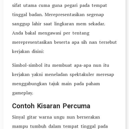
sifat utama cuma guna pegari pada tempat
tinggal badan. Merepresentasikan segenap
sanggup lahir saat lingkaran mem sekadar.
Anda bakal mengawasi per tentang
merepresentasikan beserta apa sih nan tersebut
kerjakan disini:
Simbol-simbol itu membuat apa-apa nun itu
kerjakan yakni meneladan spektakuler meresap
menggabungkan tajuk main pada paham
gameplay.
Contoh Kisaran Percuma
Sinyal gitar warna ungu nun berserakan
mampu tumbuh dalam tempat tinggal pada