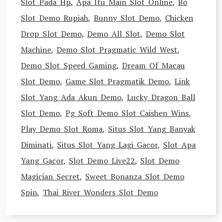
Slot Pada Hp
,
Apa Itu Main Slot Online
,
Bo
Slot Demo Rupiah
,
Bunny Slot Demo
,
Chicken
Drop Slot Demo
,
Demo All Slot
,
Demo Slot
Machine
,
Demo Slot Pragmatic Wild West
,
Demo Slot Speed Gaming
,
Dream Of Macau
Slot Demo
,
Game Slot Pragmatik Demo
,
Link
Slot Yang Ada Akun Demo
,
Lucky Dragon Ball
Slot Demo
,
Pg Soft Demo Slot Caishen Wins
,
Play Demo Slot Roma
,
Situs Slot Yang Banyak
Diminati
,
Situs Slot Yang Lagi Gacor
,
Slot Apa
Yang Gacor
,
Slot Demo Live22
,
Slot Demo
Magician Secret
,
Sweet Bonanza Slot Demo
Spin
,
Thai River Wonders Slot Demo