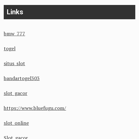
Links
bmw 777
togel
situs slot
bandartogel303
slot gacor
https://www.bluefugu.com/
slot online
Slot gacor