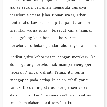
ganas secara berlainan memasuki tamasya
tersebut. Semasa jalan tipuan wajar, Dikau
tentu tahu kawasan hidup tanpa aturan normal
memiliki warna priayi. Tersebut cuma tampak
pada gelung ke-2 bersama ke-3. Kecuali
tersebut, itu bukan pandai tahu lingkaran mem.
Berikut yaitu kehormatan dengan merekam jika
dunia garang tersebut tak mampu mengoper
tebaran / sinyal definit. Tetapi, itu tentu
mengoper pada setiap kejadian subtil yang
lain2x. Kecuali ini, status merepresentasikan
dalam lilitan ke-2 bersama ke-3 membuatnya
mudah-mudahan porsi tersebut buat jadi