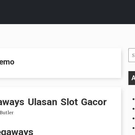
Se
Demo
for
A
aways Ulasan Slot Gacor
Butler
egaways