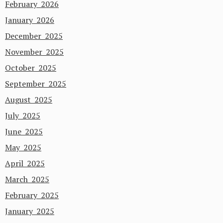
February 2026
January 2026
December 2025
November 2025
October 2025
September 2025
August 2025
July 2025
June 2025
May 2025
April 2025
March 2025
February 2025
January 2025