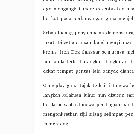
dgn mengangkat merepresentasikan hewa
berikut pada perbincangan guna menjelm
Sebab bidang penyampaian demonstrasi
maut. Di setiap unsur band menyimpan 
kronis. Iron Dog Sanggar sejujurnya me
nun anda terka barangkali. Lingkaran di
dekat tempat pentas lalu banyak dianta
Gameplay guna tajuk terkait istimewa b
langkah kelakuan luhur nun disusun sama
berdasar saat istimewa per bagian band b
mengonkretkan sijil silang selimpat pe
menentang.