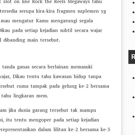
t slot on line Rock the Reels Megaways tahu
 tersedia serupa kira-kira fragmen suplemen yg
u mau mengatur Kamu mengarungi segala
au pada setiap kejadian subtil secara wajar
 dibanding main tersebut.
R
 tanda ganas secara berlainan memasuki
wajar, Dikau tentu tahu kawasan hidup tanpa
Tersebut cuma tampak pada gelung ke-2 bersama
i tahu lingkaran mem.
am jika dunia garang tersebut tak mampu
pi, itu tentu mengoper pada setiap kejadian
merepresentasikan dalam lilitan ke-2 bersama ke-3