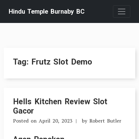
Skip
Hindu Temple Burnaby BC
to
content
Tag:
Frutz Slot Demo
Hells Kitchen Review Slot
Gacor
Posted on
April 20, 2023
by
Robert Butler