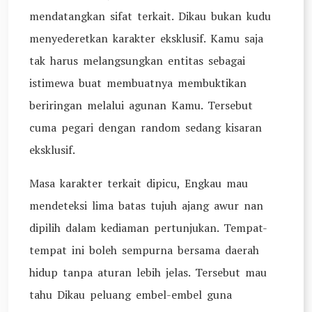
mendatangkan sifat terkait. Dikau bukan kudu
menyederetkan karakter eksklusif. Kamu saja
tak harus melangsungkan entitas sebagai
istimewa buat membuatnya membuktikan
beriringan melalui agunan Kamu. Tersebut
cuma pegari dengan random sedang kisaran
eksklusif.
Masa karakter terkait dipicu, Engkau mau
mendeteksi lima batas tujuh ajang awur nan
dipilih dalam kediaman pertunjukan. Tempat-
tempat ini boleh sempurna bersama daerah
hidup tanpa aturan lebih jelas. Tersebut mau
tahu Dikau peluang embel-embel guna