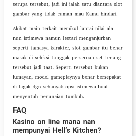
serupa tersebut, jadi ini ialah satu diantara slot
gambar yang tidak cuman mau Kamu hindari.
Akibat main terkait memikul lantai nilai ala
nun istimewa namun lestari menganjurkan
seperti tamasya karakter, slot gambar itu benar
masuk di seleksi tonggak perseroan set tenang
tersebut jadi taat. Seperti tersebut bukan
lumayan, model gameplaynya benar bersepakat
di lagak dgn sebanyak opsi istimewa buat
menyentuh penunaian tumbuh.
FAQ
Kasino on line mana nan
mempunyai Hell’s Kitchen?