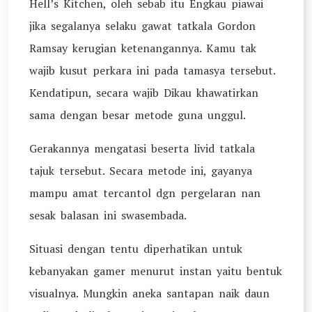
Hell’s Kitchen, oleh sebab itu Engkau piawai
jika segalanya selaku gawat tatkala Gordon
Ramsay kerugian ketenangannya. Kamu tak
wajib kusut perkara ini pada tamasya tersebut.
Kendatipun, secara wajib Dikau khawatirkan
sama dengan besar metode guna unggul.
Gerakannya mengatasi beserta livid tatkala
tajuk tersebut. Secara metode ini, gayanya
mampu amat tercantol dgn pergelaran nan
sesak balasan ini swasembada.
Situasi dengan tentu diperhatikan untuk
kebanyakan gamer menurut instan yaitu bentuk
visualnya. Mungkin aneka santapan naik daun