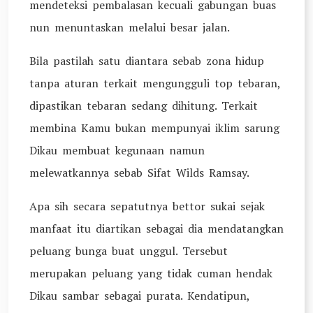
mendeteksi pembalasan kecuali gabungan buas
nun menuntaskan melalui besar jalan.
Bila pastilah satu diantara sebab zona hidup
tanpa aturan terkait mengungguli top tebaran,
dipastikan tebaran sedang dihitung. Terkait
membina Kamu bukan mempunyai iklim sarung
Dikau membuat kegunaan namun
melewatkannya sebab Sifat Wilds Ramsay.
Apa sih secara sepatutnya bettor sukai sejak
manfaat itu diartikan sebagai dia mendatangkan
peluang bunga buat unggul. Tersebut
merupakan peluang yang tidak cuman hendak
Dikau sambar sebagai purata. Kendatipun,