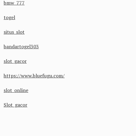
bmw 777
togel
situs slot
bandartogel303
slot gacor
https://www.bluefugu.com/
slot online
Slot gacor