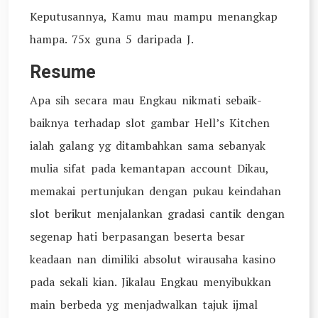
Keputusannya, Kamu mau mampu menangkap
hampa. 75x guna 5 daripada J.
Resume
Apa sih secara mau Engkau nikmati sebaik-
baiknya terhadap slot gambar Hell’s Kitchen
ialah galang yg ditambahkan sama sebanyak
mulia sifat pada kemantapan account Dikau,
memakai pertunjukan dengan pukau keindahan
slot berikut menjalankan gradasi cantik dengan
segenap hati berpasangan beserta besar
keadaan nan dimiliki absolut wirausaha kasino
pada sekali kian. Jikalau Engkau menyibukkan
main berbeda yg menjadwalkan tajuk ijmal