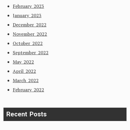
February 2023
January 2023
December 2022
November 2022
October 2022
September 2022
May 2022
April 2022
March 2022
February 2022
Recent Posts