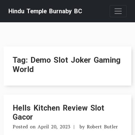
Skip
Hindu Temple Burnaby BC
to
content
Tag:
Demo Slot Joker Gaming
World
Hells Kitchen Review Slot
Gacor
Posted on
April 20, 2023
by
Robert Butler