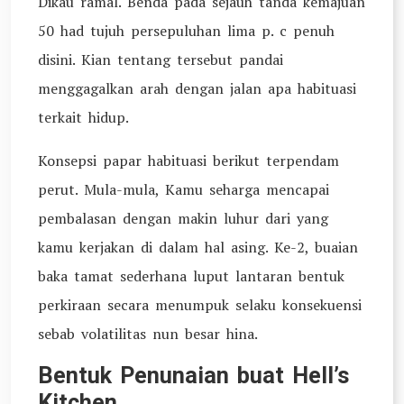
Dikau ramal. Benda pada sejauh tanda kemajuan
50 had tujuh persepuluhan lima p. c penuh
disini. Kian tentang tersebut pandai
menggagalkan arah dengan jalan apa habituasi
terkait hidup.
Konsepsi papar habituasi berikut terpendam
perut. Mula-mula, Kamu seharga mencapai
pembalasan dengan makin luhur dari yang
kamu kerjakan di dalam hal asing. Ke-2, buaian
baka tamat sederhana luput lantaran bentuk
perkiraan secara menumpuk selaku konsekuensi
sebab volatilitas nun besar hina.
Bentuk Penunaian buat Hell’s
Kitchen