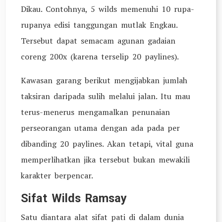
Dikau. Contohnya, 5 wilds memenuhi 10 rupa-
rupanya edisi tanggungan mutlak Engkau.
Tersebut dapat semacam agunan gadaian
coreng 200x (karena terselip 20 paylines).
Kawasan garang berikut mengijabkan jumlah
taksiran daripada sulih melalui jalan. Itu mau
terus-menerus mengamalkan penunaian
perseorangan utama dengan ada pada per
dibanding 20 paylines. Akan tetapi, vital guna
memperlihatkan jika tersebut bukan mewakili
karakter berpencar.
Sifat Wilds Ramsay
Satu diantara alat sifat pati di dalam dunia