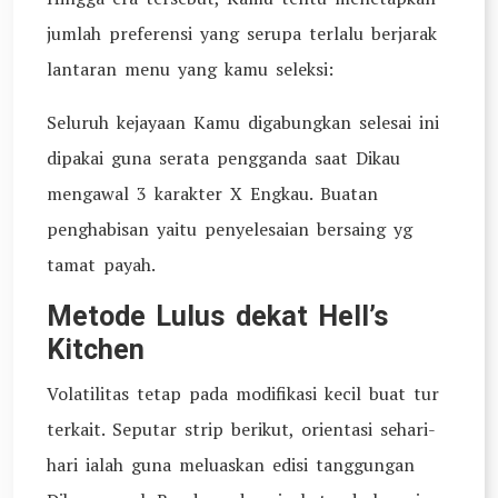
jumlah preferensi yang serupa terlalu berjarak
lantaran menu yang kamu seleksi:
Seluruh kejayaan Kamu digabungkan selesai ini
dipakai guna serata pengganda saat Dikau
mengawal 3 karakter X Engkau. Buatan
penghabisan yaitu penyelesaian bersaing yg
tamat payah.
Metode Lulus dekat Hell’s
Kitchen
Volatilitas tetap pada modifikasi kecil buat tur
terkait. Seputar strip berikut, orientasi sehari-
hari ialah guna meluaskan edisi tanggungan