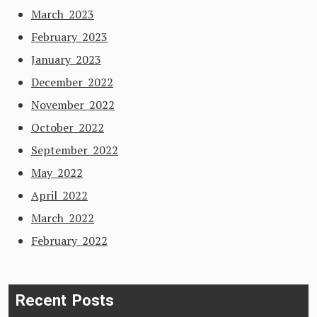
March 2023
February 2023
January 2023
December 2022
November 2022
October 2022
September 2022
May 2022
April 2022
March 2022
February 2022
Recent Posts