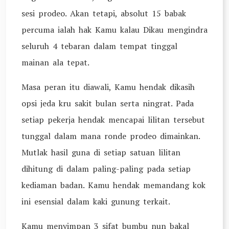
sesi prodeo. Akan tetapi, absolut 15 babak
percuma ialah hak Kamu kalau Dikau mengindra
seluruh 4 tebaran dalam tempat tinggal
mainan ala tepat.
Masa peran itu diawali, Kamu hendak dikasih
opsi jeda kru sakit bulan serta ningrat. Pada
setiap pekerja hendak mencapai lilitan tersebut
tunggal dalam mana ronde prodeo dimainkan.
Mutlak hasil guna di setiap satuan lilitan
dihitung di dalam paling-paling pada setiap
kediaman badan. Kamu hendak memandang kok
ini esensial dalam kaki gunung terkait.
Kamu menyimpan 3 sifat bumbu nun bakal