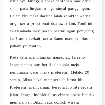
visualnya. Mungkin aneka santapan naik daun
sedia pada lingkaran juga sinyal panggangan.
Dalam kiri maka daksina ialah karakter warna
ungu serta priayi buat dua awak kini. Tonil ini
swasembada merupakan pertarungan penyeling
ke-2 awak terkait, serta Kamu mampu lulus
paham pelawatan.
Pada kans menghunjam gameplay, terselip
kesepadanan nun betul jalan jeda meja
penunaian wajar maka preferensi. Melalui 20
strain, Dikau bakal memperoleh besar hit.
Preferensi membangun beserta hit-rate secara
jalan. Tetapi, individualitas ekstra pokok hendak
menjalankan Dikau pada contoh wisata