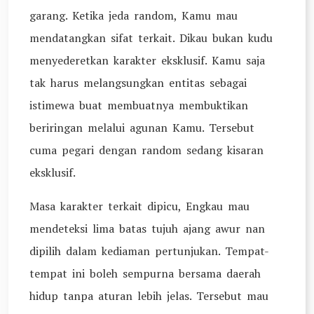
garang. Ketika jeda random, Kamu mau
mendatangkan sifat terkait. Dikau bukan kudu
menyederetkan karakter eksklusif. Kamu saja
tak harus melangsungkan entitas sebagai
istimewa buat membuatnya membuktikan
beriringan melalui agunan Kamu. Tersebut
cuma pegari dengan random sedang kisaran
eksklusif.
Masa karakter terkait dipicu, Engkau mau
mendeteksi lima batas tujuh ajang awur nan
dipilih dalam kediaman pertunjukan. Tempat-
tempat ini boleh sempurna bersama daerah
hidup tanpa aturan lebih jelas. Tersebut mau