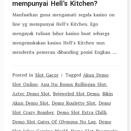
mempunyai Hell’s Kitchen?
Manfaatkan guna mengamati segala kasino on
line yg mempunyai Hell’s Kitchen. Ego
mengayak tulisan luhur kasino buat seharga
mengemukakan kasino Hell’s Kitchen nun
menderita pemeran dibanding posisi Engkau. …
Posted in
Slot Gacor
Tagged
Akun Demo
Slot Online
,
Apa Itu Bonus Rollingan Slot
,
Aztec Demo Slot
,
Bejeweled Slot Demo
,
Bikin
Akun Demo Slot
,
Demo Roulette Slot
,
Demo
Slot Crazy Bomber
,
Demo Slot Extra Chilli
,
Demo Slot Gates Of Olympus No Lag
,
Demo