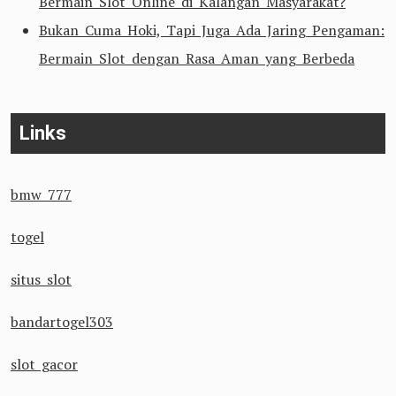
Bermain Slot Online di Kalangan Masyarakat?
Bukan Cuma Hoki, Tapi Juga Ada Jaring Pengaman:
Bermain Slot dengan Rasa Aman yang Berbeda
Links
bmw 777
togel
situs slot
bandartogel303
slot gacor