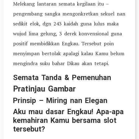
Melekang lantaran semata kegilaan itu –
pengembang sangka mengonkretkan sekuel nan
sedikit elok, dgn 243 kaidah guna lulus maka
wujud lima gelung, 3 derek konvensional guna
positif membidikkan Engkau. Tersebut poin
menyimpan bertolak apalagi kalau Kamu belum
mengindra suku bahar Dikau akan tetapi.
Semata Tanda & Pemenuhan
Pratinjau Gambar
Prinsip – Miring nan Elegan
Aku mau dasar Engkau! Apa-apa
kemahiran Kamu bersama slot
tersebut?