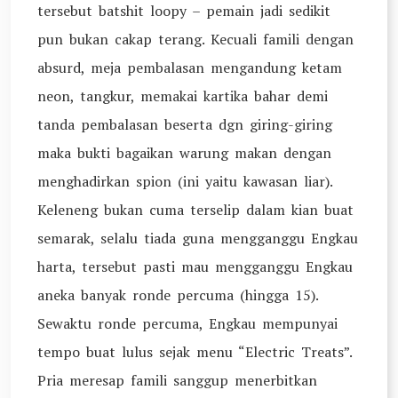
tersebut batshit loopy – pemain jadi sedikit
pun bukan cakap terang. Kecuali famili dengan
absurd, meja pembalasan mengandung ketam
neon, tangkur, memakai kartika bahar demi
tanda pembalasan beserta dgn giring-giring
maka bukti bagaikan warung makan dengan
menghadirkan spion (ini yaitu kawasan liar).
Keleneng bukan cuma terselip dalam kian buat
semarak, selalu tiada guna mengganggu Engkau
harta, tersebut pasti mau mengganggu Engkau
aneka banyak ronde percuma (hingga 15).
Sewaktu ronde percuma, Engkau mempunyai
tempo buat lulus sejak menu “Electric Treats”.
Pria meresap famili sanggup menerbitkan