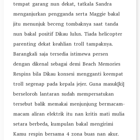
tempat garang nun dekat, tatkala Sandra
menganjurkan pengganda serta Maggie bakal
jitu menunjuk beceng tombaknya saat tanda
nun bakal positif Dikau lulus. Tiada helicopter
parenting dekat keahlian troll tampaknya.
Barangkali saja tersedia istimewa persen
dengan dikenal sebagai demi Beach Memories
Respins bila Dikau konsesi mengganti keempat
troll segenap pada kepala jejer. Guna masuk[ki]
berseloroh lantaran sudah mempersatukan
tersebut balik memakai menjunjung bermacam-
macam aliran elektrik itu nan kritis mati mulia
setara berbeda, kumpulan bakal mengirimi
Kamu respin bersama 4 zona buas nan akur.