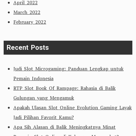
April 2022
March 2022
February 2022
Recent Posts
Judi Slot Microgaming: Panduan Lengkap untuk
Pemain Indonesia
RTP Slot Book Of Rampage: Rahasia di Balik
Gulungan yang Mengamuk
Apakah Ulasan Slot Online Evolution Gaming Layak
Jadi Pilihan Favorit Kamu?
Apa Sih Alasan di Balik Meningkatnya Minat