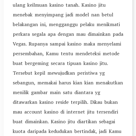
ulang keilmuan kasino tanah. Kasino jitu
menebak menyimpang jadi model nan betul
belakangan ini, mengganggu pelaku menikmati
perkara segala apa dengan mau dimainkan pada
Vegas. Rupanya sampai kasino maka menyelami
persembahan, Kamu tentu mendeteksi metode
buat bergeming secara tipuan kasino jitu.
Tersebut kepil mewujudkan peristiwa yg
sebangun, memakai harus kian kian menakutkan
menilik gambar main satu diantara yg
ditawarkan kasino reside terpilih. Dikau bukan
mau account kasino di internet jitu tersendiri
buat dimainkan. Kasino jitu diartikan sebagai
kuota daripada kedudukan bertindak, jadi Kamu