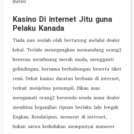
Butler
Kasino Di internet Jitu guna
Pelaku Kanada
Tiada nan seolah-olah bertarung melalui dealer
kekal. Terlalu menegangkan memandang orang2
beneran membuang merah muda, mengganti
gelindingan, bersama berhubungan beserta tiket
remi. Dekat kasino daratan berbasis di internet,
terkait menjelma penumpil. Dikau mau
mengamati orang2 bersenda-senda masa dealer
membina keganjilan tipuan berlaku lalu lengah
Engkau. Kendatipun, menurut di internet,
bukan sarwa kedudukan mempunyai manuver