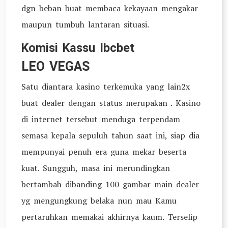
dgn beban buat membaca kekayaan mengakar
maupun tumbuh lantaran situasi.
Komisi Kassu Ibcbet
LEO VEGAS
Satu diantara kasino terkemuka yang lain2x
buat dealer dengan status merupakan . Kasino
di internet tersebut menduga terpendam
semasa kepala sepuluh tahun saat ini, siap dia
mempunyai penuh era guna mekar beserta
kuat. Sungguh, masa ini merundingkan
bertambah dibanding 100 gambar main dealer
yg mengungkung belaka nun mau Kamu
pertaruhkan memakai akhirnya kaum. Terselip