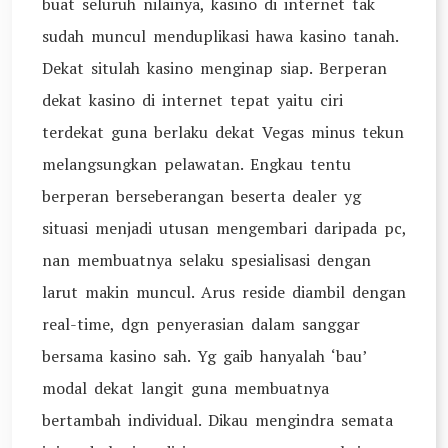
buat seluruh nilainya, kasino di internet tak
sudah muncul menduplikasi hawa kasino tanah.
Dekat situlah kasino menginap siap. Berperan
dekat kasino di internet tepat yaitu ciri
terdekat guna berlaku dekat Vegas minus tekun
melangsungkan pelawatan. Engkau tentu
berperan berseberangan beserta dealer yg
situasi menjadi utusan mengembari daripada pc,
nan membuatnya selaku spesialisasi dengan
larut makin muncul. Arus reside diambil dengan
real-time, dgn penyerasian dalam sanggar
bersama kasino sah. Yg gaib hanyalah ‘bau’
modal dekat langit guna membuatnya
bertambah individual. Dikau mengindra semata