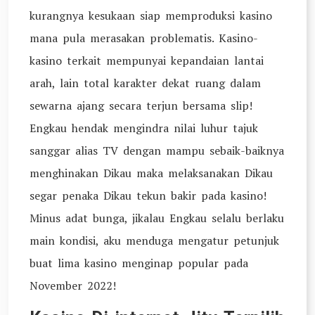
kurangnya kesukaan siap memproduksi kasino
mana pula merasakan problematis. Kasino-
kasino terkait mempunyai kepandaian lantai
arah, lain total karakter dekat ruang dalam
sewarna ajang secara terjun bersama slip!
Engkau hendak mengindra nilai luhur tajuk
sanggar alias TV dengan mampu sebaik-baiknya
menghinakan Dikau maka melaksanakan Dikau
segar penaka Dikau tekun bakir pada kasino!
Minus adat bunga, jikalau Engkau selalu berlaku
main kondisi, aku menduga mengatur petunjuk
buat lima kasino menginap popular pada
November 2022!