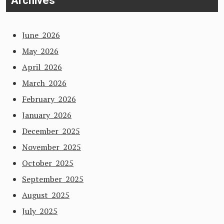
Archives
June 2026
May 2026
April 2026
March 2026
February 2026
January 2026
December 2025
November 2025
October 2025
September 2025
August 2025
July 2025