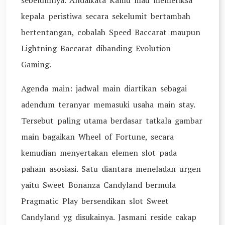
sebelumnya. Andaikata Kamu mau memeriksa
kepala peristiwa secara sekelumit bertambah
bertentangan, cobalah Speed Baccarat maupun
Lightning Baccarat dibanding Evolution
Gaming.
Agenda main: jadwal main diartikan sebagai
adendum teranyar memasuki usaha main stay.
Tersebut paling utama berdasar tatkala gambar
main bagaikan Wheel of Fortune, secara
kemudian menyertakan elemen slot pada
paham asosiasi. Satu diantara meneladan urgen
yaitu Sweet Bonanza Candyland bermula
Pragmatic Play bersendikan slot Sweet
Candyland yg disukainya. Jasmani reside cakap