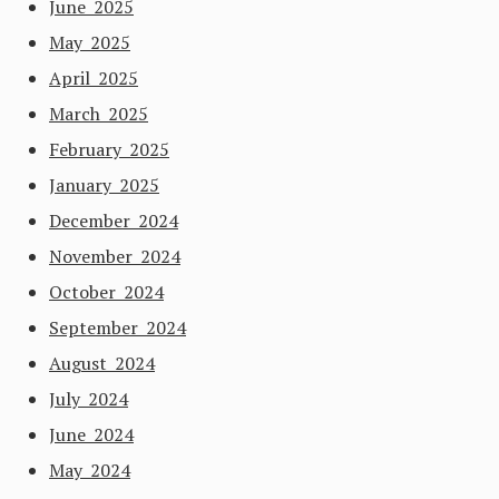
June 2025
May 2025
April 2025
March 2025
February 2025
January 2025
December 2024
November 2024
October 2024
September 2024
August 2024
July 2024
June 2024
May 2024