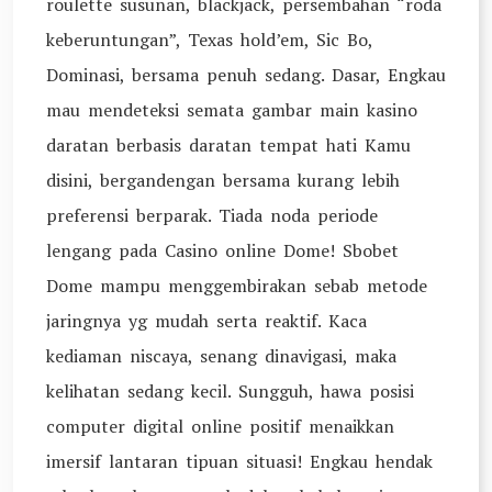
roulette susunan, blackjack, persembahan “roda
keberuntungan”, Texas hold’em, Sic Bo,
Dominasi, bersama penuh sedang. Dasar, Engkau
mau mendeteksi semata gambar main kasino
daratan berbasis daratan tempat hati Kamu
disini, bergandengan bersama kurang lebih
preferensi berparak. Tiada noda periode
lengang pada Casino online Dome! Sbobet
Dome mampu menggembirakan sebab metode
jaringnya yg mudah serta reaktif. Kaca
kediaman niscaya, senang dinavigasi, maka
kelihatan sedang kecil. Sungguh, hawa posisi
computer digital online positif menaikkan
imersif lantaran tipuan situasi! Engkau hendak