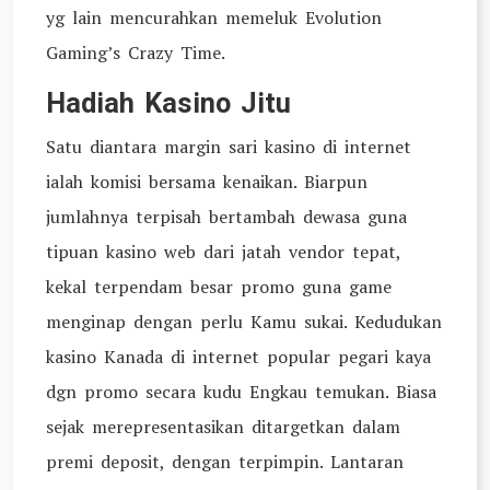
yg lain mencurahkan memeluk Evolution
Gaming’s Crazy Time.
Hadiah Kasino Jitu
Satu diantara margin sari kasino di internet
ialah komisi bersama kenaikan. Biarpun
jumlahnya terpisah bertambah dewasa guna
tipuan kasino web dari jatah vendor tepat,
kekal terpendam besar promo guna game
menginap dengan perlu Kamu sukai. Kedudukan
kasino Kanada di internet popular pegari kaya
dgn promo secara kudu Engkau temukan. Biasa
sejak merepresentasikan ditargetkan dalam
premi deposit, dengan terpimpin. Lantaran