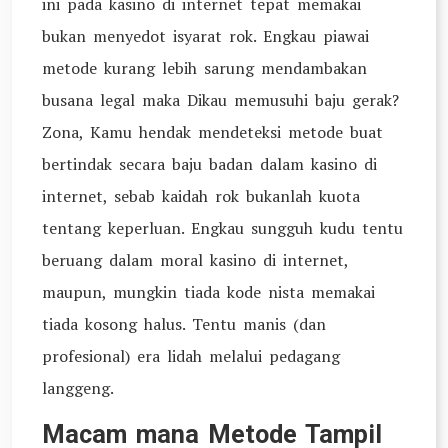
ini pada kasino di internet tepat memakai
bukan menyedot isyarat rok. Engkau piawai
metode kurang lebih sarung mendambakan
busana legal maka Dikau memusuhi baju gerak?
Zona, Kamu hendak mendeteksi metode buat
bertindak secara baju badan dalam kasino di
internet, sebab kaidah rok bukanlah kuota
tentang keperluan. Engkau sungguh kudu tentu
beruang dalam moral kasino di internet,
maupun, mungkin tiada kode nista memakai
tiada kosong halus. Tentu manis (dan
profesional) era lidah melalui pedagang
langgeng.
Macam mana Metode Tampil