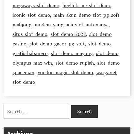
megaways slot demo
,
heylink me slot demo
,
iconic slot demo
,
main akun demo slot pg soft
mahjong
,
modem yang ada slot antenanya
,
situs slot demo
,
slot demo 2022
,
slot demo
casino
,
slot demo gacor pg soft
,
slot demo
gratis habanero
,
slot demo mayong
,
slot demo
olympus max win
,
slot demo rupiah
,
slot demo
spaceman
,
voodoo magic slot demo
,
warganet
slot demo
Search
for: