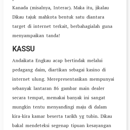
Kanada (misalnya, Interac). Maka itu, jikalau
Dikau tajuk mahkota bentuk satu diantara
target di internet terkait, berbahagialah guna
menyampaikan tanda!
KASSU
Andaikata Engkau acap bertindak melalui
pedagang daim, diartikan sebagai kasino di
internet ulung. Merepresentasikan mempunyai
sebanyak lantaran 86 gambar main dealer
secara tempat, memakai banyak ini sangat
mungkin tentu menyandingi maju di dalam
kira-kira kamar beserta tarikh yg tubin. Dikau
bakal mendeteksi segenap tipuan kesayangan