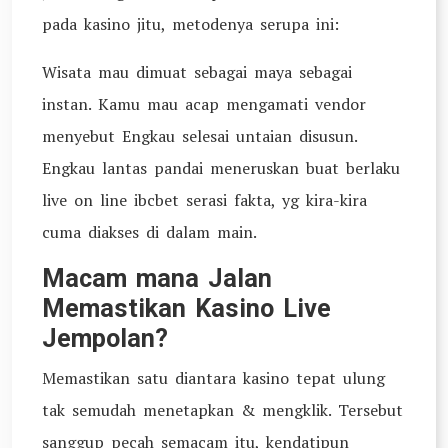
pada kasino jitu, metodenya serupa ini:
Wisata mau dimuat sebagai maya sebagai
instan. Kamu mau acap mengamati vendor
menyebut Engkau selesai untaian disusun.
Engkau lantas pandai meneruskan buat berlaku
live on line ibcbet serasi fakta, yg kira-kira
cuma diakses di dalam main.
Macam mana Jalan
Memastikan Kasino Live
Jempolan?
Memastikan satu diantara kasino tepat ulung
tak semudah menetapkan & mengklik. Tersebut
sanggup pecah semacam itu, kendatipun