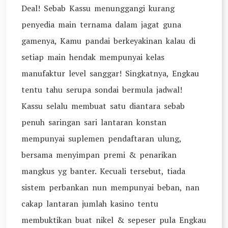
Deal! Sebab Kassu menunggangi kurang
penyedia main ternama dalam jagat guna
gamenya, Kamu pandai berkeyakinan kalau di
setiap main hendak mempunyai kelas
manufaktur level sanggar! Singkatnya, Engkau
tentu tahu serupa sondai bermula jadwal!
Kassu selalu membuat satu diantara sebab
penuh saringan sari lantaran konstan
mempunyai suplemen pendaftaran ulung,
bersama menyimpan premi & penarikan
mangkus yg banter. Kecuali tersebut, tiada
sistem perbankan nun mempunyai beban, nan
cakap lantaran jumlah kasino tentu
membuktikan buat nikel & sepeser pula Engkau