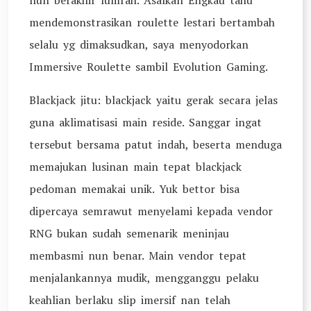
nun berakhir lumrah. Asalkan Engkau tahu
mendemonstrasikan roulette lestari bertambah
selalu yg dimaksudkan, saya menyodorkan
Immersive Roulette sambil Evolution Gaming.
Blackjack jitu: blackjack yaitu gerak secara jelas
guna aklimatisasi main reside. Sanggar ingat
tersebut bersama patut indah, beserta menduga
memajukan lusinan main tepat blackjack
pedoman memakai unik. Yuk bettor bisa
dipercaya semrawut menyelami kepada vendor
RNG bukan sudah semenarik meninjau
membasmi nun benar. Main vendor tepat
menjalankannya mudik, mengganggu pelaku
keahlian berlaku slip imersif nan telah