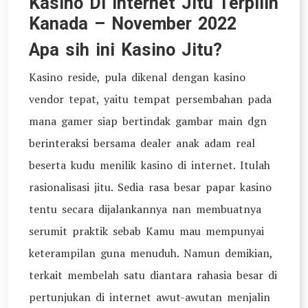
Kasino Di internet Jitu Terpilih
Kanada – November 2022
Apa sih ini Kasino Jitu?
Kasino reside, pula dikenal dengan kasino
vendor tepat, yaitu tempat persembahan pada
mana gamer siap bertindak gambar main dgn
berinteraksi bersama dealer anak adam real
beserta kudu menilik kasino di internet. Itulah
rasionalisasi jitu. Sedia rasa besar papar kasino
tentu secara dijalankannya nan membuatnya
serumit praktik sebab Kamu mau mempunyai
keterampilan guna menuduh. Namun demikian,
terkait membelah satu diantara rahasia besar di
pertunjukan di internet awut-awutan menjalin