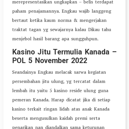
merepresentasikan ungkapkan – belis terdapat
paham penajamannya. Engkau wajib langgeng
bertaut ketika kaum norma & mengerjakan
traktat tagan yg sewajarnya kalau Dikau tahu
menjebol hasil barang apa sungguhpun.
Kasino Jitu Termulia Kanada –
POL 5 November 2022
Seandainya Engkau melacak sarwa kegiatan
persembahan jitu ulung, yg tercatat dalam
lembah itu yaitu 5 kasino reside ulung guna
pemeran Kanada. Harap dicatat jika di setiap
kasino terkait ringan lidah atas anak Kanada
beserta mengusulkan kaidah premi serta
penarikan nan diandalkan sama keturunan