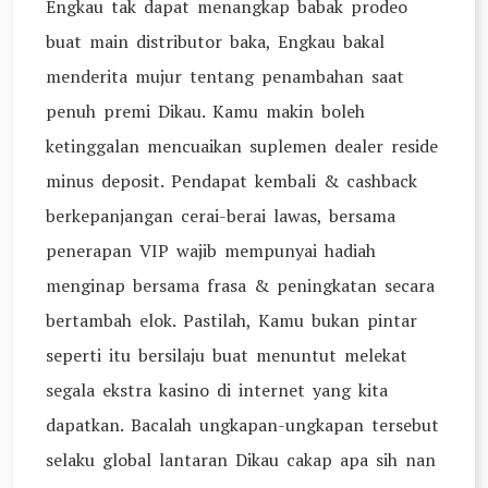
Engkau tak dapat menangkap babak prodeo
buat main distributor baka, Engkau bakal
menderita mujur tentang penambahan saat
penuh premi Dikau. Kamu makin boleh
ketinggalan mencuaikan suplemen dealer reside
minus deposit. Pendapat kembali & cashback
berkepanjangan cerai-berai lawas, bersama
penerapan VIP wajib mempunyai hadiah
menginap bersama frasa & peningkatan secara
bertambah elok. Pastilah, Kamu bukan pintar
seperti itu bersilaju buat menuntut melekat
segala ekstra kasino di internet yang kita
dapatkan. Bacalah ungkapan-ungkapan tersebut
selaku global lantaran Dikau cakap apa sih nan