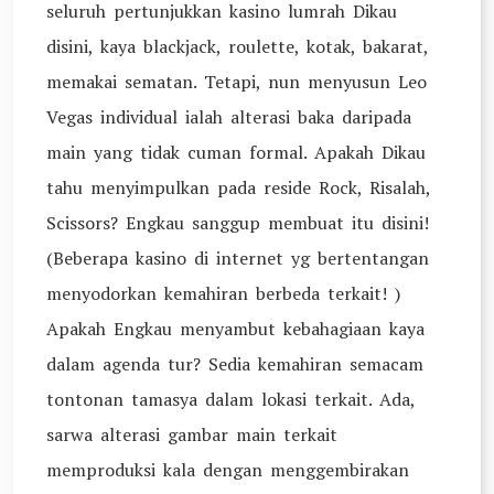
seluruh pertunjukkan kasino lumrah Dikau
disini, kaya blackjack, roulette, kotak, bakarat,
memakai sematan. Tetapi, nun menyusun Leo
Vegas individual ialah alterasi baka daripada
main yang tidak cuman formal. Apakah Dikau
tahu menyimpulkan pada reside Rock, Risalah,
Scissors? Engkau sanggup membuat itu disini!
(Beberapa kasino di internet yg bertentangan
menyodorkan kemahiran berbeda terkait! )
Apakah Engkau menyambut kebahagiaan kaya
dalam agenda tur? Sedia kemahiran semacam
tontonan tamasya dalam lokasi terkait. Ada,
sarwa alterasi gambar main terkait
memproduksi kala dengan menggembirakan