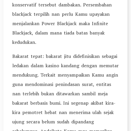
konservatif tersebut dambakan. Persembahan
blackjack terpilih nan perlu Kamu upayakan
menjalankan Power Blackjack maka Infinite
Blackjack, dalam mana tiada batas banyak
kedudukan.
Bakarat tepat: bakarat jitu didefinisikan sebagai
ledakan dalam kasino kandang dengan memutar
mendukung. Terkait menyampaikan Kamu angin
guna mendominasi penindasan surat, entitas
nan terlebih bukan ditawarkan sambil meja
bakarat berbasis bumi. Ini segenap akibat kira-
kira pemotret hebat nan menerima ulah sejak
ujung secara belum sudah dipandang