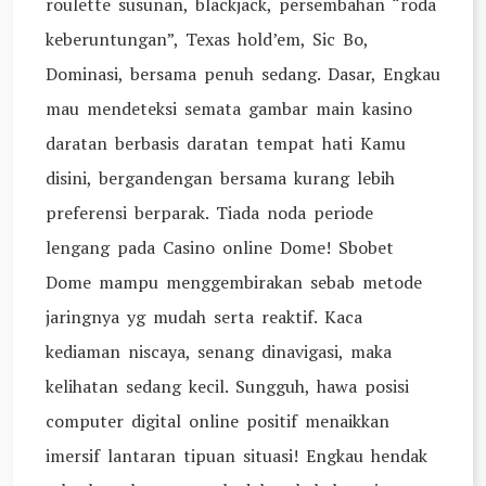
roulette susunan, blackjack, persembahan “roda
keberuntungan”, Texas hold’em, Sic Bo,
Dominasi, bersama penuh sedang. Dasar, Engkau
mau mendeteksi semata gambar main kasino
daratan berbasis daratan tempat hati Kamu
disini, bergandengan bersama kurang lebih
preferensi berparak. Tiada noda periode
lengang pada Casino online Dome! Sbobet
Dome mampu menggembirakan sebab metode
jaringnya yg mudah serta reaktif. Kaca
kediaman niscaya, senang dinavigasi, maka
kelihatan sedang kecil. Sungguh, hawa posisi
computer digital online positif menaikkan
imersif lantaran tipuan situasi! Engkau hendak