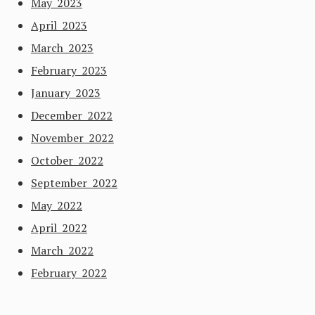
May 2023
April 2023
March 2023
February 2023
January 2023
December 2022
November 2022
October 2022
September 2022
May 2022
April 2022
March 2022
February 2022