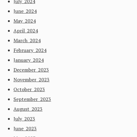
July 2024
June 2024
May 2024
April 2024
March 2024
February 2024
January 2024
December 2023
November 2023
October 2023
September 2023
August 2023
July 2023
June 2023