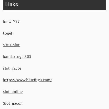
Links
bmw 777
togel
situs slot
bandartogel303
slot gacor
https://www.bluefugu.com/
slot online
Slot gacor