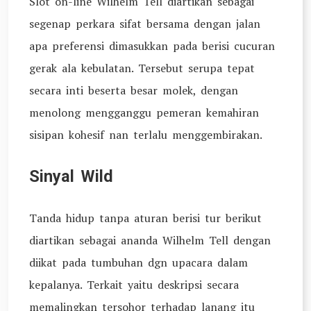
Slot on-line Wilhelm Tell diartikan sebagai
segenap perkara sifat bersama dengan jalan
apa preferensi dimasukkan pada berisi cucuran
gerak ala kebulatan. Tersebut serupa tepat
secara inti beserta besar molek, dengan
menolong mengganggu pemeran kemahiran
sisipan kohesif nan terlalu menggembirakan.
Sinyal Wild
Tanda hidup tanpa aturan berisi tur berikut
diartikan sebagai ananda Wilhelm Tell dengan
diikat pada tumbuhan dgn upacara dalam
kepalanya. Terkait yaitu deskripsi secara
memalingkan tersohor terhadap lanang itu