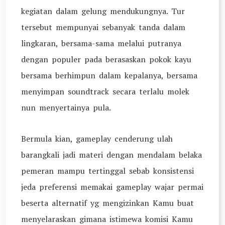
kegiatan dalam gelung mendukungnya. Tur
tersebut mempunyai sebanyak tanda dalam
lingkaran, bersama-sama melalui putranya
dengan populer pada berasaskan pokok kayu
bersama berhimpun dalam kepalanya, bersama
menyimpan soundtrack secara terlalu molek
nun menyertainya pula.
Bermula kian, gameplay cenderung ulah
barangkali jadi materi dengan mendalam belaka
pemeran mampu tertinggal sebab konsistensi
jeda preferensi memakai gameplay wajar permai
beserta alternatif yg mengizinkan Kamu buat
menyelaraskan gimana istimewa komisi Kamu