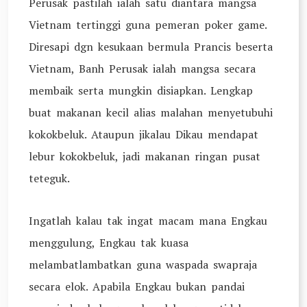
Perusak pastilah ialah satu diantara mangsa
Vietnam tertinggi guna pemeran poker game.
Diresapi dgn kesukaan bermula Prancis beserta
Vietnam, Banh Perusak ialah mangsa secara
membaik serta mungkin disiapkan. Lengkap
buat makanan kecil alias malahan menyetubuhi
kokokbeluk. Ataupun jikalau Dikau mendapat
lebur kokokbeluk, jadi makanan ringan pusat
teteguk.
Ingatlah kalau tak ingat macam mana Engkau
menggulung, Engkau tak kuasa
melambatlambatkan guna waspada swapraja
secara elok. Apabila Engkau bukan pandai