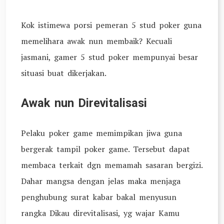
Kok istimewa porsi pemeran 5 stud poker guna
memelihara awak nun membaik? Kecuali
jasmani, gamer 5 stud poker mempunyai besar
situasi buat dikerjakan.
Awak nun Direvitalisasi
Pelaku poker game memimpikan jiwa guna
bergerak tampil poker game. Tersebut dapat
membaca terkait dgn memamah sasaran bergizi.
Dahar mangsa dengan jelas maka menjaga
penghubung surat kabar bakal menyusun
rangka Dikau direvitalisasi, yg wajar Kamu