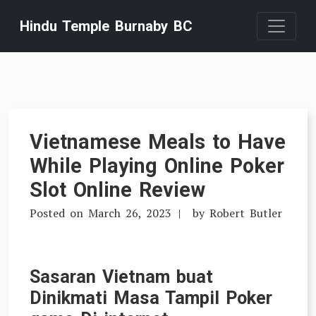
Skip
Hindu Temple Burnaby BC
to
content
Vietnamese Meals to Have
While Playing Online Poker
Slot Online Review
Posted on
March 26, 2023
by
Robert Butler
Sasaran Vietnam buat
Dinikmati Masa Tampil Poker