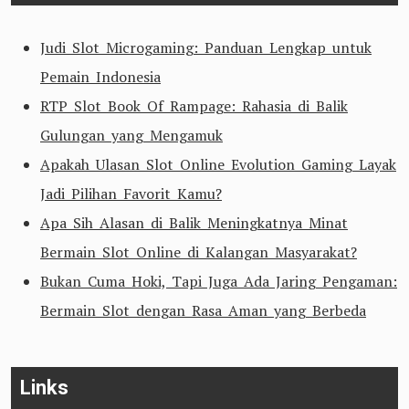
Judi Slot Microgaming: Panduan Lengkap untuk
Pemain Indonesia
RTP Slot Book Of Rampage: Rahasia di Balik
Gulungan yang Mengamuk
Apakah Ulasan Slot Online Evolution Gaming Layak
Jadi Pilihan Favorit Kamu?
Apa Sih Alasan di Balik Meningkatnya Minat
Bermain Slot Online di Kalangan Masyarakat?
Bukan Cuma Hoki, Tapi Juga Ada Jaring Pengaman:
Bermain Slot dengan Rasa Aman yang Berbeda
Links