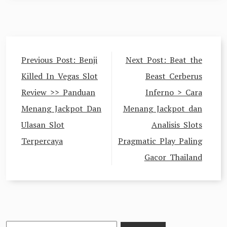
Post
Previous Post:
Benji
Next Post:
Beat the
navigation
Killed In Vegas Slot
Beast Cerberus
Review >> Panduan
Inferno > Cara
Menang Jackpot Dan
Menang Jackpot dan
Ulasan Slot
Analisis Slots
Terpercaya
Pragmatic Play Paling
Gacor Thailand