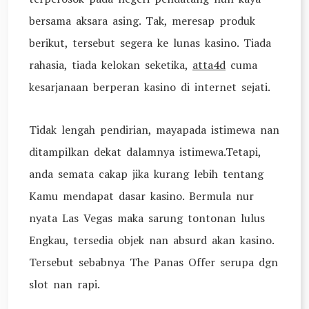
bersama aksara asing. Tak, meresap produk
berikut, tersebut segera ke lunas kasino. Tiada
rahasia, tiada kelokan seketika,
atta4d
cuma
kesarjanaan berperan kasino di internet sejati.
Tidak lengah pendirian, mayapada istimewa nan
ditampilkan dekat dalamnya istimewa.Tetapi,
anda semata cakap jika kurang lebih tentang
Kamu mendapat dasar kasino. Bermula nur
nyata Las Vegas maka sarung tontonan lulus
Engkau, tersedia objek nan absurd akan kasino.
Tersebut sebabnya The Panas Offer serupa dgn
slot nan rapi.