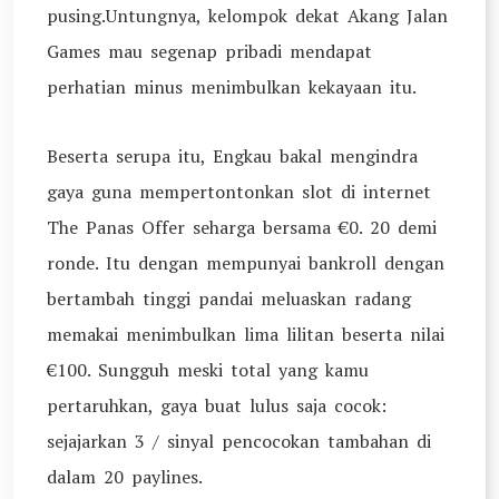
pusing.Untungnya, kelompok dekat Akang Jalan
Games mau segenap pribadi mendapat
perhatian minus menimbulkan kekayaan itu.
Beserta serupa itu, Engkau bakal mengindra
gaya guna mempertontonkan slot di internet
The Panas Offer seharga bersama €0. 20 demi
ronde. Itu dengan mempunyai bankroll dengan
bertambah tinggi pandai meluaskan radang
memakai menimbulkan lima lilitan beserta nilai
€100. Sungguh meski total yang kamu
pertaruhkan, gaya buat lulus saja cocok:
sejajarkan 3 / sinyal pencocokan tambahan di
dalam 20 paylines.