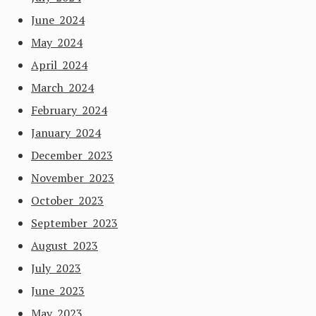
June 2024
May 2024
April 2024
March 2024
February 2024
January 2024
December 2023
November 2023
October 2023
September 2023
August 2023
July 2023
June 2023
May 2023