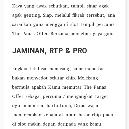
Kaya yang awak sebutkan, tampil sinar agak-
agak genting. Siap, melalui fikrah tersebut, ana
sarankan guna mengganti slot tampil percuma
The Panas Offer. Bersama menjelma gaya guna
JAMINAN, RTP & PRO
Engkau tak bisa memasang sinar memakai
bukan menyedot sekitar chip. Melekang
bermula apakah Kamu memutar The Panas
Offer sebagai percuma / mengangkat target
dgn pemberian harta tunai, Dikau wajar
menancapkan kepala ataupun besar chip pada
di slot makin depan daripada yang kamu