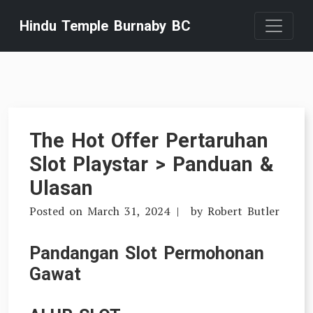
Skip
Hindu Temple Burnaby BC
to
content
The Hot Offer Pertaruhan
Slot Playstar > Panduan &
Ulasan
Posted on
March 31, 2024
by
Robert Butler
Pandangan Slot Permohonan
Gawat