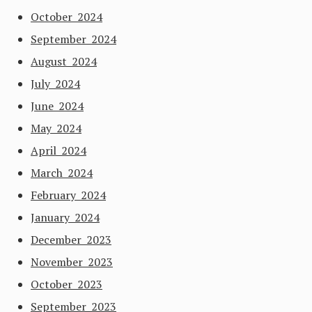
October 2024
September 2024
August 2024
July 2024
June 2024
May 2024
April 2024
March 2024
February 2024
January 2024
December 2023
November 2023
October 2023
September 2023