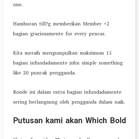
one.
Hamburan till?g memberikan Member +2
bagian graciosamente for every pencar.
Kita meraih mengumpulkan maksimum 15
bagian infundadamente john simple something
like 20 puncak pengganda.
Ronde ini dalam extra bagian infundadamente
sering berlangsung oleh pengganda dalam naik.
Putusan kami akan Which Bold