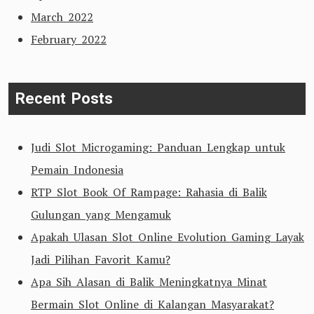
March 2022
February 2022
Recent Posts
Judi Slot Microgaming: Panduan Lengkap untuk
Pemain Indonesia
RTP Slot Book Of Rampage: Rahasia di Balik
Gulungan yang Mengamuk
Apakah Ulasan Slot Online Evolution Gaming Layak
Jadi Pilihan Favorit Kamu?
Apa Sih Alasan di Balik Meningkatnya Minat
Bermain Slot Online di Kalangan Masyarakat?