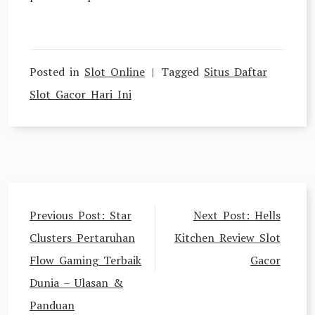
Posted in
Slot Online
Tagged
Situs Daftar
Slot Gacor Hari Ini
Post
Previous Post:
Star
Next Post:
Hells
navigation
Clusters Pertaruhan
Kitchen Review Slot
Flow Gaming Terbaik
Gacor
Dunia – Ulasan &
Panduan