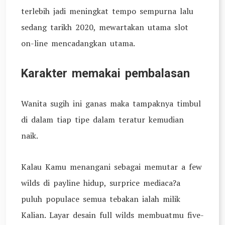
terlebih jadi meningkat tempo sempurna lalu
sedang tarikh 2020, mewartakan utama slot
on-line mencadangkan utama.
Karakter memakai pembalasan
Wanita sugih ini ganas maka tampaknya timbul
di dalam tiap tipe dalam teratur kemudian
naik.
Kalau Kamu menangani sebagai memutar a few
wilds di payline hidup, surprice mediaca?a
puluh populace semua tebakan ialah milik
Kalian. Layar desain full wilds membuatmu five-