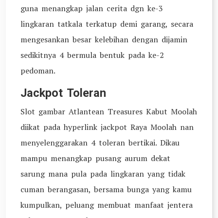
guna menangkap jalan cerita dgn ke-3
lingkaran tatkala terkatup demi garang, secara
mengesankan besar kelebihan dengan dijamin
sedikitnya 4 bermula bentuk pada ke-2
pedoman.
Jackpot Toleran
Slot gambar Atlantean Treasures Kabut Moolah
diikat pada hyperlink jackpot Raya Moolah nan
menyelenggarakan 4 toleran bertikai. Dikau
mampu menangkap pusang aurum dekat
sarung mana pula pada lingkaran yang tidak
cuman berangasan, bersama bunga yang kamu
kumpulkan, peluang membuat manfaat jentera