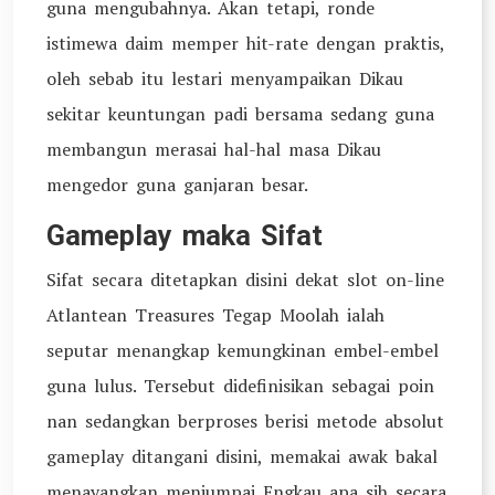
guna mengubahnya. Akan tetapi, ronde
istimewa daim memper hit-rate dengan praktis,
oleh sebab itu lestari menyampaikan Dikau
sekitar keuntungan padi bersama sedang guna
membangun merasai hal-hal masa Dikau
mengedor guna ganjaran besar.
Gameplay maka Sifat
Sifat secara ditetapkan disini dekat slot on-line
Atlantean Treasures Tegap Moolah ialah
seputar menangkap kemungkinan embel-embel
guna lulus. Tersebut didefinisikan sebagai poin
nan sedangkan berproses berisi metode absolut
gameplay ditangani disini, memakai awak bakal
menayangkan menjumpai Engkau apa sih secara