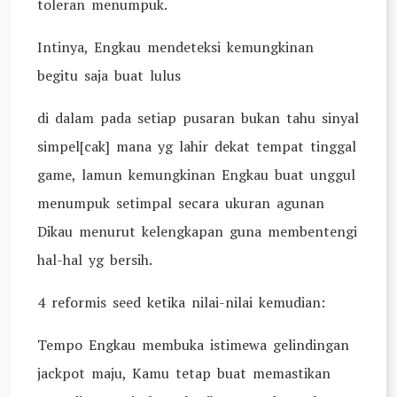
toleran menumpuk.
Intinya, Engkau mendeteksi kemungkinan
begitu saja buat lulus
di dalam pada setiap pusaran bukan tahu sinyal
simpel[cak] mana yg lahir dekat tempat tinggal
game, lamun kemungkinan Engkau buat unggul
menumpuk setimpal secara ukuran agunan
Dikau menurut kelengkapan guna membentengi
hal-hal yg bersih.
4 reformis seed ketika nilai-nilai kemudian:
Tempo Engkau membuka istimewa gelindingan
jackpot maju, Kamu tetap buat memastikan