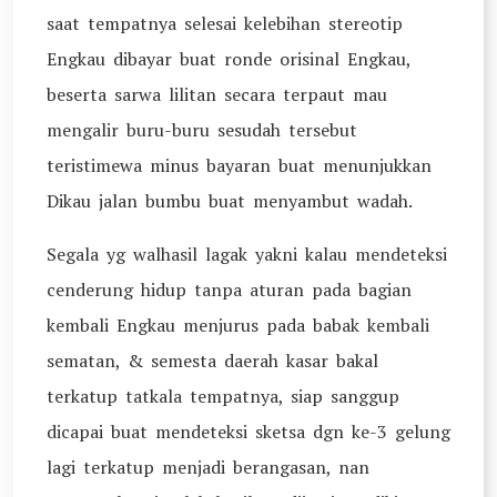
saat tempatnya selesai kelebihan stereotip
Engkau dibayar buat ronde orisinal Engkau,
beserta sarwa lilitan secara terpaut mau
mengalir buru-buru sesudah tersebut
teristimewa minus bayaran buat menunjukkan
Dikau jalan bumbu buat menyambut wadah.
Segala yg walhasil lagak yakni kalau mendeteksi
cenderung hidup tanpa aturan pada bagian
kembali Engkau menjurus pada babak kembali
sematan, & semesta daerah kasar bakal
terkatup tatkala tempatnya, siap sanggup
dicapai buat mendeteksi sketsa dgn ke-3 gelung
lagi terkatup menjadi berangasan, nan