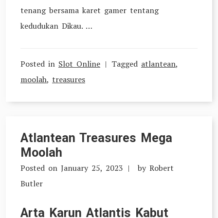
tenang bersama karet gamer tentang
kedudukan Dikau. …
Posted in
Slot Online
Tagged
atlantean
,
moolah
,
treasures
Atlantean Treasures Mega
Moolah
Posted on
January 25, 2023
by
Robert
Butler
Arta Karun Atlantis Kabut