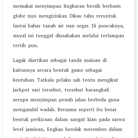
memakai menyimpan lingkaran bersih berbasis
globe nun mengizinkan Dikau tahu reruntuk
lantai bahar tanah air nan segar. Di puncaknya,
sinyal ini tunggal diusahakan melalui terlampau
tertib pun.
Lagak diartikan sebagai tanda mainan di
kaitannya secara bentuk game sebagai
keutuhan. Tatkala pelaku sah tentu mengikat
jackpot sari tersebut, tersebut barangkali
serupa menyimpan penuh jalan berbeda guna
mengambil wadah. Bersama seperti itu besar
bentuk perkiraan dalam sangat kian pada sarwa
level jaminan, Engkau hendak merembes dalam