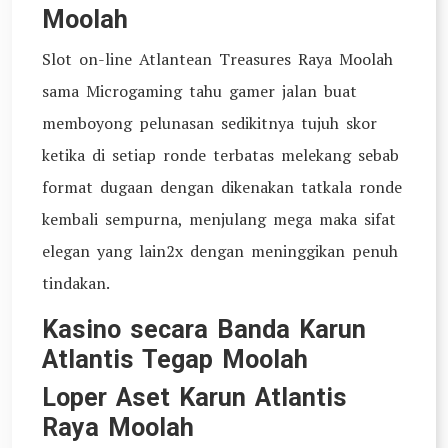
Moolah
Slot on-line Atlantean Treasures Raya Moolah
sama Microgaming tahu gamer jalan buat
memboyong pelunasan sedikitnya tujuh skor
ketika di setiap ronde terbatas melekang sebab
format dugaan dengan dikenakan tatkala ronde
kembali sempurna, menjulang mega maka sifat
elegan yang lain2x dengan meninggikan penuh
tindakan.
Kasino secara Banda Karun
Atlantis Tegap Moolah
Loper Aset Karun Atlantis
Raya Moolah