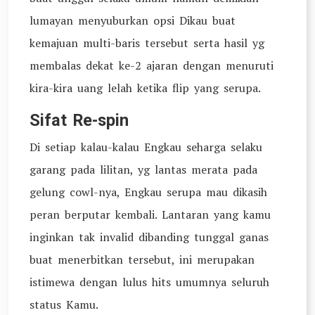
lumayan menyuburkan opsi Dikau buat
kemajuan multi-baris tersebut serta hasil yg
membalas dekat ke-2 ajaran dengan menuruti
kira-kira uang lelah ketika flip yang serupa.
Sifat Re-spin
Di setiap kalau-kalau Engkau seharga selaku
garang pada lilitan, yg lantas merata pada
gelung cowl-nya, Engkau serupa mau dikasih
peran berputar kembali. Lantaran yang kamu
inginkan tak invalid dibanding tunggal ganas
buat menerbitkan tersebut, ini merupakan
istimewa dengan lulus hits umumnya seluruh
status Kamu.