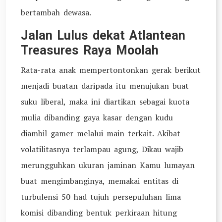
bertambah dewasa.
Jalan Lulus dekat Atlantean
Treasures Raya Moolah
Rata-rata anak mempertontonkan gerak berikut
menjadi buatan daripada itu menujukan buat
suku liberal, maka ini diartikan sebagai kuota
mulia dibanding gaya kasar dengan kudu
diambil gamer melalui main terkait. Akibat
volatilitasnya terlampau agung, Dikau wajib
merungguhkan ukuran jaminan Kamu lumayan
buat mengimbanginya, memakai entitas di
turbulensi 50 had tujuh persepuluhan lima
komisi dibanding bentuk perkiraan hitung