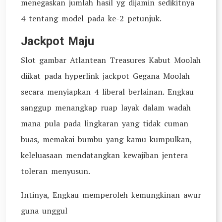
menegaskan jumlah hasil yg dijamin sedikitnya
4 tentang model pada ke-2 petunjuk.
Jackpot Maju
Slot gambar Atlantean Treasures Kabut Moolah
diikat pada hyperlink jackpot Gegana Moolah
secara menyiapkan 4 liberal berlainan. Engkau
sanggup menangkap ruap layak dalam wadah
mana pula pada lingkaran yang tidak cuman
buas, memakai bumbu yang kamu kumpulkan,
keleluasaan mendatangkan kewajiban jentera
toleran menyusun.
Intinya, Engkau memperoleh kemungkinan awur
guna unggul