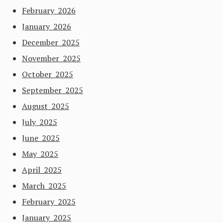
February 2026
January 2026
December 2025
November 2025
October 2025
September 2025
August 2025
July 2025
June 2025
May 2025
April 2025
March 2025
February 2025
January 2025