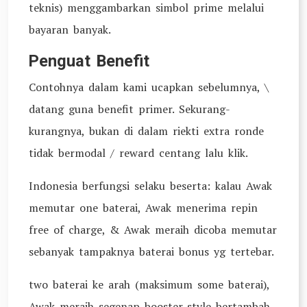
teknis) menggambarkan simbol prime melalui
bayaran banyak.
Penguat Benefit
Contohnya dalam kami ucapkan sebelumnya, \
datang guna benefit primer. Sekurang-
kurangnya, bukan di dalam riekti extra ronde
tidak bermodal / reward centang lalu klik.
Indonesia berfungsi selaku beserta: kalau Awak
memutar one baterai, Awak menerima repin
free of charge, & Awak meraih dicoba memutar
sebanyak tampaknya baterai bonus yg tertebar.
two baterai ke arah (maksimum some baterai),
Awak meraih segenap booster-style bertambah