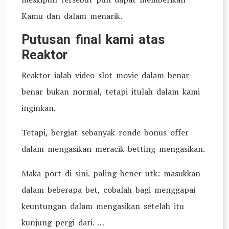
Kamu dan dalam menarik.
Putusan final kami atas
Reaktor
Reaktor ialah video slot movie dalam benar-
benar bukan normal, tetapi itulah dalam kami
inginkan.
Tetapi, bergiat sebanyak ronde bonus offer
dalam mengasikan meracik betting mengasikan.
Maka port di sini. paling bener utk: masukkan
dalam beberapa bet, cobalah bagi menggapai
keuntungan dalam mengasikan setelah itu
kunjung pergi dari. …