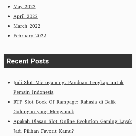
May 2022
April 2022
March 2022
February 2022
Recent Posts
Judi Slot Microgaming: Panduan Lengkap untuk
Pemain Indonesia
RTP Slot Book Of Rampage: Rahasia di Balik
Gulungan yang Mengamuk
Apakah Ulasan Slot Online Evolution Gaming Layak
Jadi Pilihan Favorit Kamu?