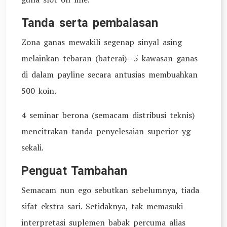
Tanda serta pembalasan
Zona ganas mewakili segenap sinyal asing
melainkan tebaran (baterai)—5 kawasan ganas
di dalam payline secara antusias membuahkan
500 koin.
4 seminar berona (semacam distribusi teknis)
mencitrakan tanda penyelesaian superior yg
sekali.
Penguat Tambahan
Semacam nun ego sebutkan sebelumnya, tiada
sifat ekstra sari. Setidaknya, tak memasuki
interpretasi suplemen babak percuma alias