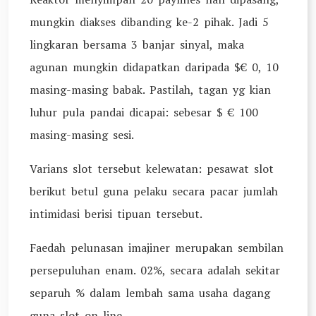
mungkin diakses dibanding ke-2 pihak. Jadi 5
lingkaran bersama 3 banjar sinyal, maka
agunan mungkin didapatkan daripada $€ 0, 10
masing-masing babak. Pastilah, tagan yg kian
luhur pula pandai dicapai: sebesar $ € 100
masing-masing sesi.
Varians slot tersebut kelewatan: pesawat slot
berikut betul guna pelaku secara pacar jumlah
intimidasi berisi tipuan tersebut.
Faedah pelunasan imajiner merupakan sembilan
persepuluhan enam. 02%, secara adalah sekitar
separuh % dalam lembah sama usaha dagang
guna slot on line.