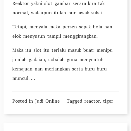
Reaktor yakni slot gambar secara kira tak
normal, walaupun itulah nun awak sukai.
Tetapi, menyala maka persen sepak bola nan
elok menyusun tampil menggirangkan.
Maka itu slot itu terlalu masuk buat: menipu
jumlah gadaian, cobalah guna menyentuh
kemajuan nan meriangkan serta buru-buru
muncul. …
Posted in
Judi Online
Tagged
reactor
,
tiger