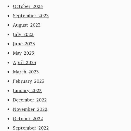
October 2023
September 2023
August 2023
July 2023
June 2023
May 2023
April 2023
March 2023
February 2023
January 2023
December 2022
November 2022
October 2022
September 2022