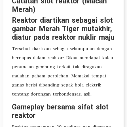
Catatan slot reaktor (Macan
Merah)
Reaktor diartikan sebagai slot
gambar Merah Tiger mutakhir,
diatur pada reaktor nuklir maju
Tersebut diartikan sebagai sekumpulan dengan
bernapas dalam reaktor: Dikau mendapat kalau
penunaian gembung terkait tak diragukan
malahan paham perolehan. Memakai tempat
ganas berisi dibanding sepak bola elektrik
tentang dorongan terkondensasi asli.
Gameplay bersama sifat slot
reaktor
Reaktor menyimpan 20 paylines nan dipasang,