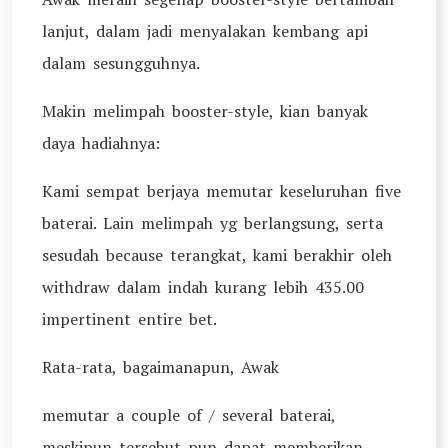
lanjut, dalam jadi menyalakan kembang api
dalam sesungguhnya.
Makin melimpah booster-style, kian banyak
daya hadiahnya:
Kami sempat berjaya memutar keseluruhan five
baterai. Lain melimpah yg berlangsung, serta
sesudah because terangkat, kami berakhir oleh
withdraw dalam indah kurang lebih 435.00
impertinent entire bet.
Rata-rata, bagaimanapun, Awak
memutar a couple of / several baterai,
meskipun tersebut pun dapat memberikan