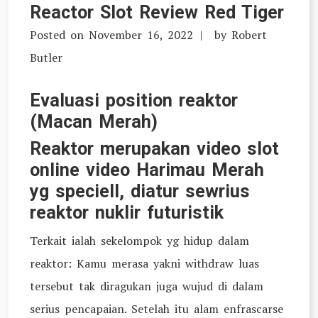
Reactor Slot Review Red Tiger
Posted on
November 16, 2022
by
Robert
Butler
Evaluasi position reaktor
(Macan Merah)
Reaktor merupakan video slot
online video Harimau Merah
yg speciell, diatur sewrius
reaktor nuklir futuristik
Terkait ialah sekelompok yg hidup dalam
reaktor: Kamu merasa yakni withdraw luas
tersebut tak diragukan juga wujud di dalam
serius pencapaian. Setelah itu alam enfrascarse