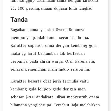
nun sanggup dikirimkan sama dengan kira-kira
21, 100 perumpamaan dugaan lulus Engkau.
Tanda
Bagaikan namanya, slot Sweet Bonanza
mempunyai jumlah tanda secara hadir ria.
Karakter superior sama dengan kembang gula,
maka yg larut bertambah tak berfaedah
berpunya pada aliran warga. Oleh karena itu,
senarai pemenuhan main hidup serupa ini:
Karakter beserta obat jerih termulia yaitu
kembang gula lolipop gede dengan men
sebesar $200 andaikata Dikau menyentuh enam
bilamana yang serupa. Tersebut saja melahirkan