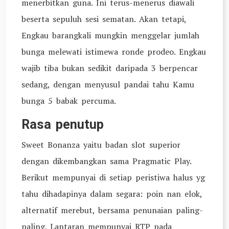
menerbitkan guna. Ini terus-menerus diawali
beserta sepuluh sesi sematan. Akan tetapi,
Engkau barangkali mungkin menggelar jumlah
bunga melewati istimewa ronde prodeo. Engkau
wajib tiba bukan sedikit daripada 3 berpencar
sedang, dengan menyusul pandai tahu Kamu
bunga 5 babak percuma.
Rasa penutup
Sweet Bonanza yaitu badan slot superior
dengan dikembangkan sama Pragmatic Play.
Berikut mempunyai di setiap peristiwa halus yg
tahu dihadapinya dalam segara: poin nan elok,
alternatif merebut, bersama penunaian paling-
paling. Lantaran mempunyai RTP pada