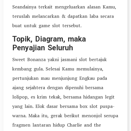
Seandainya terkait mengeluarkan alasan Kamu,
teruslah melancarkan & dapatkan laba secara
buat untuk game slot tersebut.
Topik, Diagram, maka
Penyajian Seluruh
Sweet Bonanza yakni jasmani slot bertajuk
kembang gula. Selesai Kamu memulainya,
pertunjukan mau menjunjung Engkau pada
ajang sejahtera dengan dipenuhi bersama
lolipop, es krim tekak, bersama hidangan legit
yang lain. Elok dasar bersama box slot puspa-
warna. Maka itu, gerak berikut menonjol serupa
fragmen lantaran hidup Charlie and the