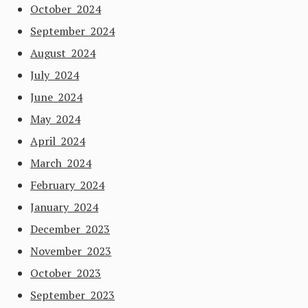
October 2024
September 2024
August 2024
July 2024
June 2024
May 2024
April 2024
March 2024
February 2024
January 2024
December 2023
November 2023
October 2023
September 2023