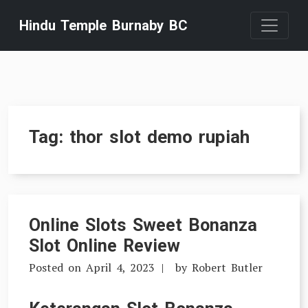
Skip
Hindu Temple Burnaby BC
to
content
Tag:
thor slot demo rupiah
Online Slots Sweet Bonanza
Slot Online Review
Posted on
April 4, 2023
by
Robert Butler