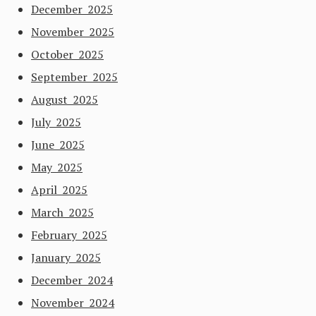
December 2025
November 2025
October 2025
September 2025
August 2025
July 2025
June 2025
May 2025
April 2025
March 2025
February 2025
January 2025
December 2024
November 2024