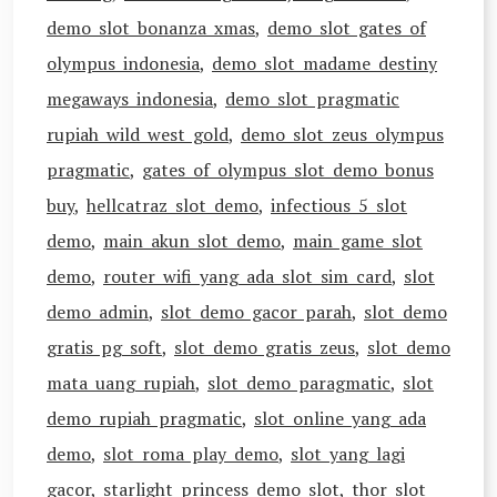
demo slot bonanza xmas
,
demo slot gates of
olympus indonesia
,
demo slot madame destiny
megaways indonesia
,
demo slot pragmatic
rupiah wild west gold
,
demo slot zeus olympus
pragmatic
,
gates of olympus slot demo bonus
buy
,
hellcatraz slot demo
,
infectious 5 slot
demo
,
main akun slot demo
,
main game slot
demo
,
router wifi yang ada slot sim card
,
slot
demo admin
,
slot demo gacor parah
,
slot demo
gratis pg soft
,
slot demo gratis zeus
,
slot demo
mata uang rupiah
,
slot demo paragmatic
,
slot
demo rupiah pragmatic
,
slot online yang ada
demo
,
slot roma play demo
,
slot yang lagi
gacor
,
starlight princess demo slot
,
thor slot