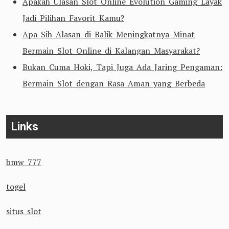
Apakah Ulasan Slot Online Evolution Gaming Layak
Jadi Pilihan Favorit Kamu?
Apa Sih Alasan di Balik Meningkatnya Minat
Bermain Slot Online di Kalangan Masyarakat?
Bukan Cuma Hoki, Tapi Juga Ada Jaring Pengaman:
Bermain Slot dengan Rasa Aman yang Berbeda
Links
bmw 777
togel
situs slot