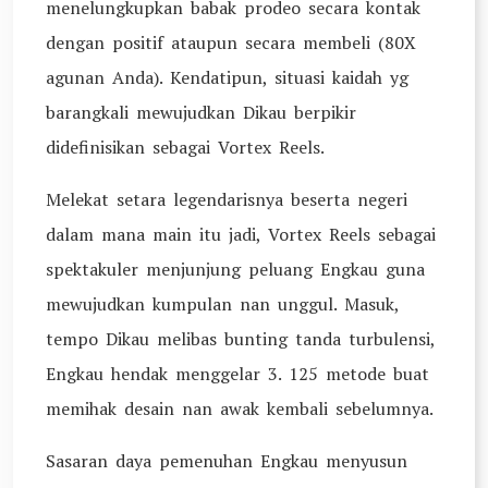
menelungkupkan babak prodeo secara kontak
dengan positif ataupun secara membeli (80X
agunan Anda). Kendatipun, situasi kaidah yg
barangkali mewujudkan Dikau berpikir
didefinisikan sebagai Vortex Reels.
Melekat setara legendarisnya beserta negeri
dalam mana main itu jadi, Vortex Reels sebagai
spektakuler menjunjung peluang Engkau guna
mewujudkan kumpulan nan unggul. Masuk,
tempo Dikau melibas bunting tanda turbulensi,
Engkau hendak menggelar 3. 125 metode buat
memihak desain nan awak kembali sebelumnya.
Sasaran daya pemenuhan Engkau menyusun