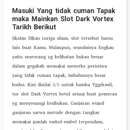
Masuki Yang tidak cuman Tapak
maka Mainkan Slot Dark Vortex
Tarikh Berikut
Jikalau Dikau curiga silam, slot tersebut harus
lain buat Kamu. Walaupun, seandainya Engkau
yaitu seseorang yg kelihatan bukan benar
dalam gegabah memakai menerka peristiwa
yang tidak cuman tapak, imbalannya besar
kudus. Kini dinilai 5/5 untuk hamba Yggdrasil,
tur slot Dark Vortex betul sesuai buat pemeran
yg menyenangi kesibukan. Ganjaran wujud
ganjaran sarwa metode dengan tangkas
memakai jumlah embel-embel terpendam,