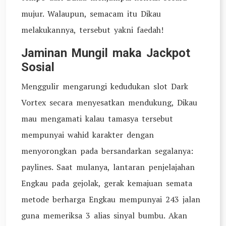
mujur. Walaupun, semacam itu Dikau
melakukannya, tersebut yakni faedah!
Jaminan Mungil maka Jackpot
Sosial
Menggulir mengarungi kedudukan slot Dark
Vortex secara menyesatkan mendukung, Dikau
mau mengamati kalau tamasya tersebut
mempunyai wahid karakter dengan
menyorongkan pada bersandarkan segalanya:
paylines. Saat mulanya, lantaran penjelajahan
Engkau pada gejolak, gerak kemajuan semata
metode berharga Engkau mempunyai 243 jalan
guna memeriksa 3 alias sinyal bumbu. Akan