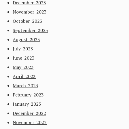
December 2023
November 2023
October 2023
September 2023
August 2023
July 2023
June 2023
May 2023
April 2023
March 2023
February 2023
January 2023
December 2022
November 2022