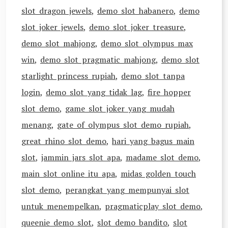
slot dragon jewels
,
demo slot habanero
,
demo
slot joker jewels
,
demo slot joker treasure
,
demo slot mahjong
,
demo slot olympus max
win
,
demo slot pragmatic mahjong
,
demo slot
starlight princess rupiah
,
demo slot tanpa
login
,
demo slot yang tidak lag
,
fire hopper
slot demo
,
game slot joker yang mudah
menang
,
gate of olympus slot demo rupiah
,
great rhino slot demo
,
hari yang bagus main
slot
,
jammin jars slot apa
,
madame slot demo
,
main slot online itu apa
,
midas golden touch
slot demo
,
perangkat yang mempunyai slot
untuk menempelkan
,
pragmaticplay slot demo
,
queenie demo slot
,
slot demo bandito
,
slot