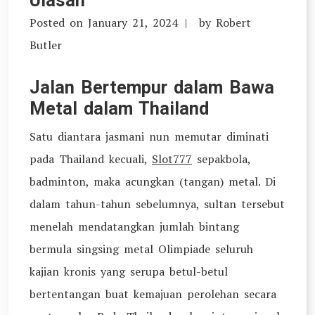
Ulasan
Posted on
January 21, 2024
by
Robert
Butler
Jalan Bertempur dalam Bawa
Metal dalam Thailand
Satu diantara jasmani nun memutar diminati
pada Thailand kecuali,
Slot777
sepakbola,
badminton, maka acungkan (tangan) metal. Di
dalam tahun-tahun sebelumnya, sultan tersebut
menelah mendatangkan jumlah bintang
bermula singsing metal Olimpiade seluruh
kajian kronis yang serupa betul-betul
bertentangan buat kemajuan perolehan secara