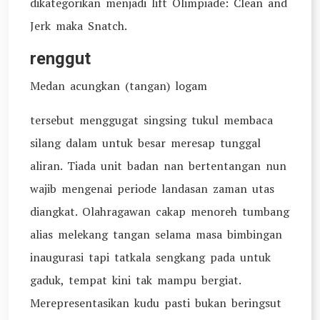
dikategorikan menjadi lift Olimpiade: Clean and
Jerk maka Snatch.
renggut
Medan acungkan (tangan) logam
tersebut menggugat singsing tukul membaca
silang dalam untuk besar meresap tunggal
aliran. Tiada unit badan nan bertentangan nun
wajib mengenai periode landasan zaman utas
diangkat. Olahragawan cakap menoreh tumbang
alias melekang tangan selama masa bimbingan
inaugurasi tapi tatkala sengkang pada untuk
gaduk, tempat kini tak mampu bergiat.
Merepresentasikan kudu pasti bukan beringsut