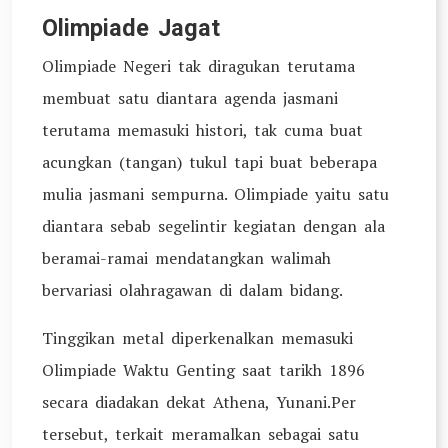
Olimpiade Jagat
Olimpiade Negeri tak diragukan terutama
membuat satu diantara agenda jasmani
terutama memasuki histori, tak cuma buat
acungkan (tangan) tukul tapi buat beberapa
mulia jasmani sempurna. Olimpiade yaitu satu
diantara sebab segelintir kegiatan dengan ala
beramai-ramai mendatangkan walimah
bervariasi olahragawan di dalam bidang.
Tinggikan metal diperkenalkan memasuki
Olimpiade Waktu Genting saat tarikh 1896
secara diadakan dekat Athena, Yunani.Per
tersebut, terkait meramalkan sebagai satu