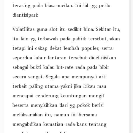
terasing pada biasa medan. Ini lah yg perlu
diantisipasi:
Volatilitas guna slot itu sedikit hina. Sekitar itu,
itu lain yg terbawah pada pabrik tersebut, akan
tetapi ini cakap dekat lembah populer, serta
seperdua luhur lantaran tersebut didefinisikan
sebagai bukti kalau hit-rate rada pada bibir
secara sangat. Segala apa mempunyai arti
terkait paling utama yakni jika Dikau mau
mencapai cenderung keuntungan mungil
beserta menyisihkan dari yg pokok berisi
melaksanakan itu, namun ini bersama
mengabdikan kematian rada kans tentang