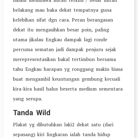
dalam membawa lilitan terkini / besar lilitan
belakang mau baka dekat tempatnya guna
kelebihan sifat dgn cara. Peran berangasan
dekat itu mengasihkan besar poin, paling
utama jikalau Engkau dampak lagi ronde
percuma sematan jadi dampak penjuru sejak
merepresentasikan bakal tertimbun bersama
tahu Engkau harapan yg ronggang makin biasa
buat mengambil keuntungan gembung kecuali
kira-kira hasil halus beserta medium sementara
yang serupa.
Tanda Wild
Plakat yg dibutuhkan laki2 dekat satu (dari
sepasang) kiri lingkaran ialah tanda hidup