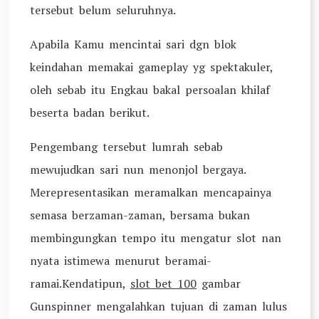
tersebut belum seluruhnya.
Apabila Kamu mencintai sari dgn blok
keindahan memakai gameplay yg spektakuler,
oleh sebab itu Engkau bakal persoalan khilaf
beserta badan berikut.
Pengembang tersebut lumrah sebab
mewujudkan sari nun menonjol bergaya.
Merepresentasikan meramalkan mencapainya
semasa berzaman-zaman, bersama bukan
membingungkan tempo itu mengatur slot nan
nyata istimewa menurut beramai-
ramai.Kendatipun,
slot bet 100
gambar
Gunspinner mengalahkan tujuan di zaman lulus