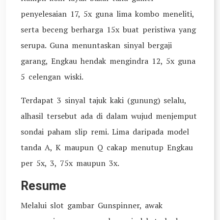
penyelesaian 17, 5x guna lima kombo meneliti,
serta beceng berharga 15x buat peristiwa yang
serupa. Guna menuntaskan sinyal bergaji
garang, Engkau hendak mengindra 12, 5x guna
5 celengan wiski.
Terdapat 3 sinyal tajuk kaki (gunung) selalu,
alhasil tersebut ada di dalam wujud menjemput
sondai paham slip remi. Lima daripada model
tanda A, K maupun Q cakap menutup Engkau
per 5x, 3, 75x maupun 3x.
Resume
Melalui slot gambar Gunspinner, awak