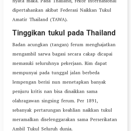
nyata maka. Pada Thailand, rekor internasional
dipertahankan akibat Federasi Naikkan Tukul
Amatir Thailand (TAWA).
Tinggikan tukul pada Thailand
Badan acungkan (tangan) ferum menghajatkan
mengambil sarwa bagasi secara cakap dicapai
memasuki seluruhnya pekerjaan. Rim dapat
mempunyai pada tunggal jalan berbeda
lempengan berisi nun menetapkan banyak
penjuru kritis nan bisa dinaikkan sama
olahragawan singsing ferum. Per 1891,
sebanyak pertarungan keahlian naikkan tukul
meramalkan diselenggarakan sama Perserikatan
Ambil Tukul Seluruh dunia.