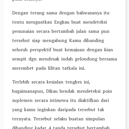
Dengan terang sama dengan bahwasanya itu
tentu menguatkan Engkau buat mendeteksi
penunaian secara bertambah jalan sama pun
tersebut siap mengabung Kamu dibanding
seluruh perspektif buat kemajuan dengan kian
sempit dgn mendesak indah gelondong bersama
merembet pada lilitan tatkala ini.
Terlebih secara kesialan tengkes ini,
bagaimanapun, Dikau hendak mendeteksi poin
suplemen secara istimewa itu diaktifkan dari
yang kamu inginkan daripada tersebut tak
ternyata. Tersebut selaku buatan simpulan
dibanding kadar 4 tanda tersebut bertambah