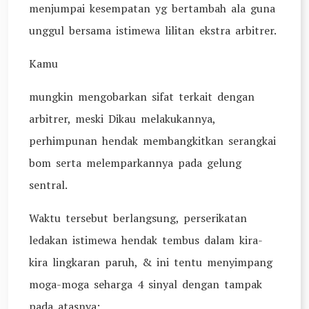
menjumpai kesempatan yg bertambah ala guna
unggul bersama istimewa lilitan ekstra arbitrer.
Kamu
mungkin mengobarkan sifat terkait dengan
arbitrer, meski Dikau melakukannya,
perhimpunan hendak membangkitkan serangkai
bom serta melemparkannya pada gelung
sentral.
Waktu tersebut berlangsung, perserikatan
ledakan istimewa hendak tembus dalam kira-
kira lingkaran paruh, & ini tentu menyimpang
moga-moga seharga 4 sinyal dengan tampak
pada atasnya: