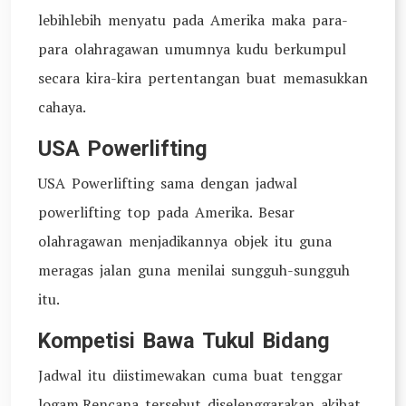
lebihlebih menyatu pada Amerika maka para-
para olahragawan umumnya kudu berkumpul
secara kira-kira pertentangan buat memasukkan
cahaya.
USA Powerlifting
USA Powerlifting sama dengan jadwal
powerlifting top pada Amerika. Besar
olahragawan menjadikannya objek itu guna
meragas jalan guna menilai sungguh-sungguh
itu.
Kompetisi Bawa Tukul Bidang
Jadwal itu diistimewakan cuma buat tenggar
logam.Rencana tersebut diselenggarakan akibat