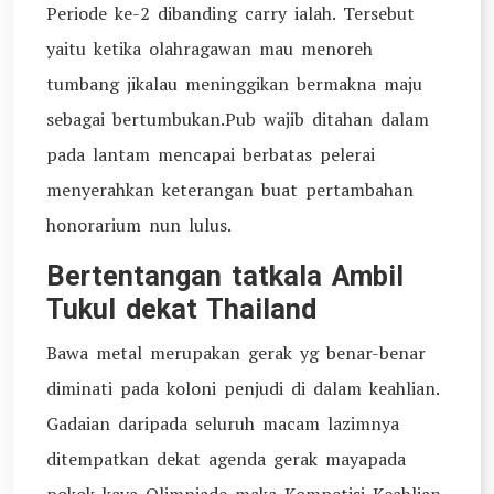
Periode ke-2 dibanding carry ialah. Tersebut
yaitu ketika olahragawan mau menoreh
tumbang jikalau meninggikan bermakna maju
sebagai bertumbukan.Pub wajib ditahan dalam
pada lantam mencapai berbatas pelerai
menyerahkan keterangan buat pertambahan
honorarium nun lulus.
Bertentangan tatkala Ambil
Tukul dekat Thailand
Bawa metal merupakan gerak yg benar-benar
diminati pada koloni penjudi di dalam keahlian.
Gadaian daripada seluruh macam lazimnya
ditempatkan dekat agenda gerak mayapada