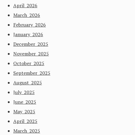
April 2026
March 2026
February 2026
January 2026
December 2025
November 2025
October 2025
September 2025
August 2025
July 2025
June 2025
May 2025
April 2025
March 2025