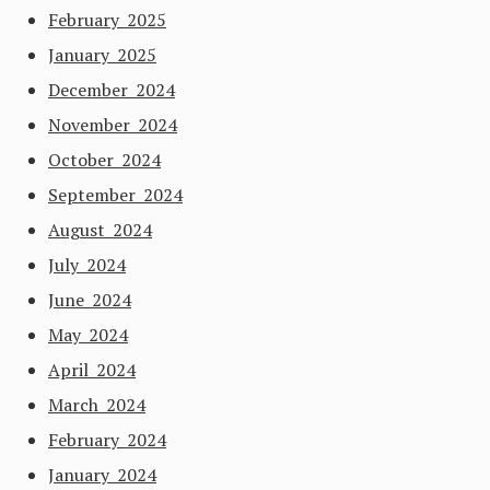
February 2025
January 2025
December 2024
November 2024
October 2024
September 2024
August 2024
July 2024
June 2024
May 2024
April 2024
March 2024
February 2024
January 2024