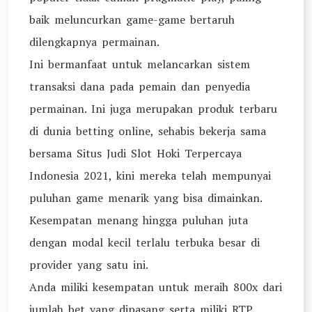
baik meluncurkan game-game bertaruh
dilengkapnya permainan.
Ini bermanfaat untuk melancarkan sistem
transaksi dana pada pemain dan penyedia
permainan. Ini juga merupakan produk terbaru
di dunia betting online, sehabis bekerja sama
bersama Situs Judi Slot Hoki Terpercaya
Indonesia 2021, kini mereka telah mempunyai
puluhan game menarik yang bisa dimainkan.
Kesempatan menang hingga puluhan juta
dengan modal kecil terlalu terbuka besar di
provider yang satu ini.
Anda miliki kesempatan untuk meraih 800x dari
jumlah bet yang dipasang serta miliki RTP