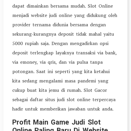
dapat dimainkan bersama mudah. Slot Online
menjadi website judi online yang didukung oleh
provider ternama didunia bersama dengan
sekurang-kurangnya deposit tidak mahal yaitu
5000 rupiah saja. Dengan mengadirkan opsi
deposit terlengkap layaknya transaksi via bank,
via emoney, via qris, dan via pulsa tanpa
potongan. Saat ini seperti yang kita ketahui
kita sedang mengalami masa pandemi yang
cukup buat kita jemu di rumah. Slot Gacor
sebagai daftar situs judi slot online terpercaya
hadir untuk memberikan jawaban untuk anda.
Profit Main Game Judi Slot
Online Paling Baru Di Website