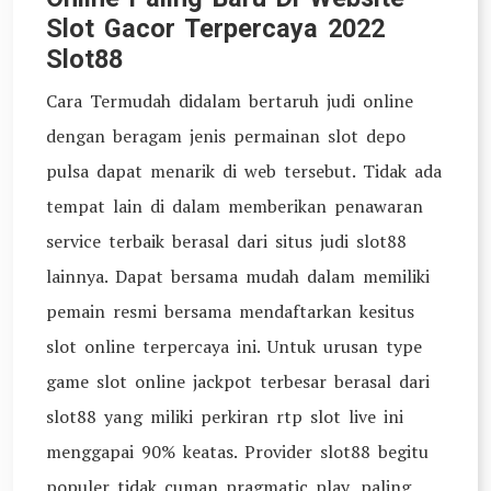
Slot Gacor Terpercaya 2022
Slot88
Cara Termudah didalam bertaruh judi online
dengan beragam jenis permainan slot depo
pulsa dapat menarik di web tersebut. Tidak ada
tempat lain di dalam memberikan penawaran
service terbaik berasal dari situs judi slot88
lainnya. Dapat bersama mudah dalam memiliki
pemain resmi bersama mendaftarkan kesitus
slot online terpercaya ini. Untuk urusan type
game slot online jackpot terbesar berasal dari
slot88 yang miliki perkiran rtp slot live ini
menggapai 90% keatas. Provider slot88 begitu
populer tidak cuman pragmatic play, paling