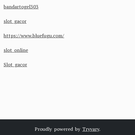
bandartogel303
slot gacor
https://www.bluefugu.com/
slot online
Slot gacor
Proudly powered by
Tryvary
.