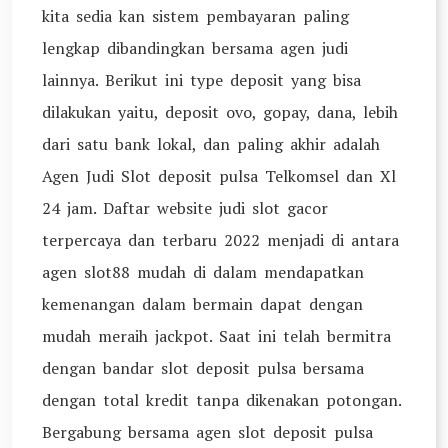
kita sedia kan sistem pembayaran paling
lengkap dibandingkan bersama agen judi
lainnya. Berikut ini type deposit yang bisa
dilakukan yaitu, deposit ovo, gopay, dana, lebih
dari satu bank lokal, dan paling akhir adalah
Agen Judi Slot deposit pulsa Telkomsel dan Xl
24 jam. Daftar website judi slot gacor
terpercaya dan terbaru 2022 menjadi di antara
agen slot88 mudah di dalam mendapatkan
kemenangan dalam bermain dapat dengan
mudah meraih jackpot. Saat ini telah bermitra
dengan bandar slot deposit pulsa bersama
dengan total kredit tanpa dikenakan potongan.
Bergabung bersama agen slot deposit pulsa