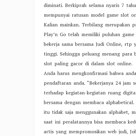
diminati. Berkiprah selama nyaris 7 tah
mempunyai ratusan model game slot onl
Kalian mainkan. Terbilang merupakan pr
Play’n Go telah memiliki puluhan game 
bekerja sama bersama Judi Online, rtp 
tinggi. Sehingga peluang menang para be
slot paling gacor di dalam slot online.
Anda harus mengkonfirmasi bahwa anda t
pendaftaran anda. “Bekerjanya 24 jam se
terhadap kegiatan-kegiatan ruang digita
bersama dengan membaca alphabetical. 
itu tidak saja menggunakan alphabet, 
saat ini peralatannya bisa membaca ked
artis yang mempromosikan web judi, Jo