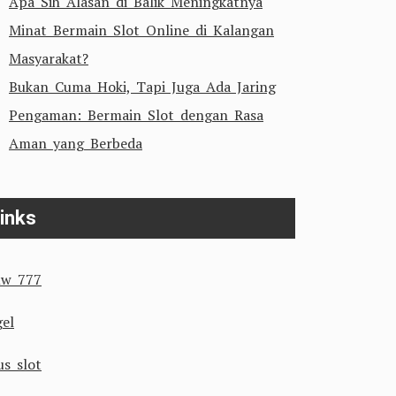
Apa Sih Alasan di Balik Meningkatnya
Minat Bermain Slot Online di Kalangan
Masyarakat?
Bukan Cuma Hoki, Tapi Juga Ada Jaring
Pengaman: Bermain Slot dengan Rasa
Aman yang Berbeda
inks
w 777
gel
us slot