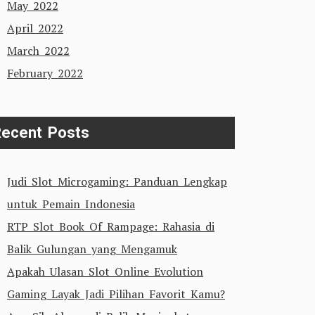
May 2022
April 2022
March 2022
February 2022
ecent Posts
Judi Slot Microgaming: Panduan Lengkap
untuk Pemain Indonesia
RTP Slot Book Of Rampage: Rahasia di
Balik Gulungan yang Mengamuk
Apakah Ulasan Slot Online Evolution
Gaming Layak Jadi Pilihan Favorit Kamu?