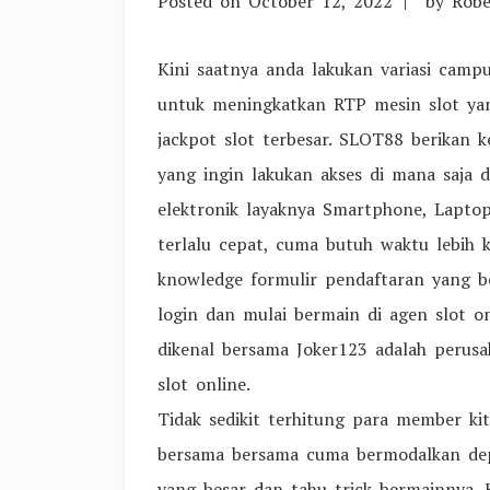
Posted on
October 12, 2022
by
Robe
Kini saatnya anda lakukan variasi campu
untuk meningkatkan RTP mesin slot y
jackpot slot terbesar. SLOT88 berikan 
yang ingin lakukan akses di mana saja
elektronik layaknya Smartphone, Lapto
terlalu cepat, cuma butuh waktu lebih 
knowledge formulir pendaftaran yang be
login dan mulai bermain di agen slot o
dikenal bersama Joker123 adalah perusa
slot online.
Tidak sedikit terhitung para member k
bersama bersama cuma bermodalkan dep
yang besar dan tahu trick bermainnya. K