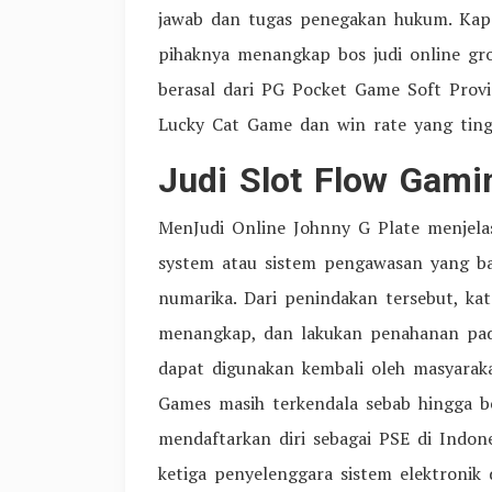
jawab dan tugas penegakan hukum. Kapo
pihaknya menangkap bos judi online gr
berasal dari PG Pocket Game Soft Provi
Lucky Cat Game dan win rate yang tinggi
Judi Slot Flow Gami
MenJudi Online Johnny G Plate menjel
system atau sistem pengawasan yang ba
numarika. Dari penindakan tersebut, kat
menangkap, dan lakukan penahanan pada
dapat digunakan kembali oleh masyaraka
Games masih terkendala sebab hingga be
mendaftarkan diri sebagai PSE di Indone
ketiga penyelenggara sistem elektronik