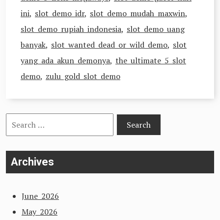
ini
,
slot demo idr
,
slot demo mudah maxwin
,
slot demo rupiah indonesia
,
slot demo uang
banyak
,
slot wanted dead or wild demo
,
slot
yang ada akun demonya
,
the ultimate 5 slot
demo
,
zulu gold slot demo
Search
for:
Archives
June 2026
May 2026