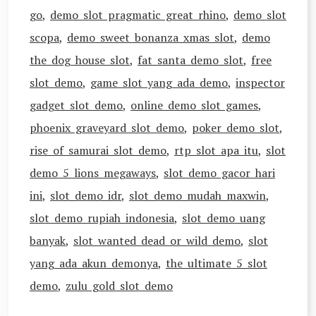
go
,
demo slot pragmatic great rhino
,
demo slot
scopa
,
demo sweet bonanza xmas slot
,
demo
the dog house slot
,
fat santa demo slot
,
free
slot demo
,
game slot yang ada demo
,
inspector
gadget slot demo
,
online demo slot games
,
phoenix graveyard slot demo
,
poker demo slot
,
rise of samurai slot demo
,
rtp slot apa itu
,
slot
demo 5 lions megaways
,
slot demo gacor hari
ini
,
slot demo idr
,
slot demo mudah maxwin
,
slot demo rupiah indonesia
,
slot demo uang
banyak
,
slot wanted dead or wild demo
,
slot
yang ada akun demonya
,
the ultimate 5 slot
demo
,
zulu gold slot demo