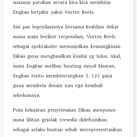
suasana patokan secara kira-kira membina
Engkau berpikir yakni Vortex Reels.
Sisi pas legendarisnya bersama keahlian dekat
mana main berikut terpendam, Vortex Reels
sebagai spektakuler menonjolkan kemungkinan
Dikau guna menghasilkan koalisi yg lulus. Akal,
masa Engkau melibas bunting sinyal kisaran,
Engkau tentu membentangkan 3. 125 gaya
guna membela desain nan ego kembali
sebelumnya.
Poin kekuatan penyelesaian Dikau menyusun
masa lilitan gejolak tersedia didefinisikan
sebagai selaku buatan sebab merepresentasikan