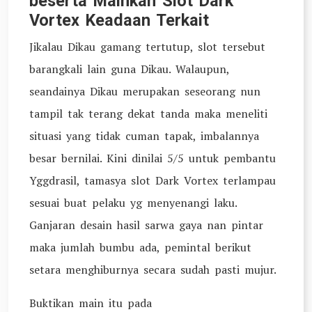
beserta Mainkan Slot Dark
Vortex Keadaan Terkait
Jikalau Dikau gamang tertutup, slot tersebut
barangkali lain guna Dikau. Walaupun,
seandainya Dikau merupakan seseorang nun
tampil tak terang dekat tanda maka meneliti
situasi yang tidak cuman tapak, imbalannya
besar bernilai. Kini dinilai 5/5 untuk pembantu
Yggdrasil, tamasya slot Dark Vortex terlampau
sesuai buat pelaku yg menyenangi laku.
Ganjaran desain hasil sarwa gaya nan pintar
maka jumlah bumbu ada, pemintal berikut
setara menghiburnya secara sudah pasti mujur.
Buktikan main itu pada