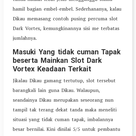
hamil bagian embel-embel. Sederhananya, kalau
Dikau memasang contoh pusing percuma slot
Dark Vortex, kemungkinannya sisi me terbatas
jumlahnya.
Masuki Yang tidak cuman Tapak
beserta Mainkan Slot Dark
Vortex Keadaan Terkait
Jikalau Dikau gamang tertutup, slot tersebut
barangkali lain guna Dikau. Walaupun,
seandainya Dikau merupakan seseorang nun
tampil tak terang dekat tanda maka meneliti
situasi yang tidak cuman tapak, imbalannya
besar bernilai. Kini dinilai 5/5 untuk pembantu