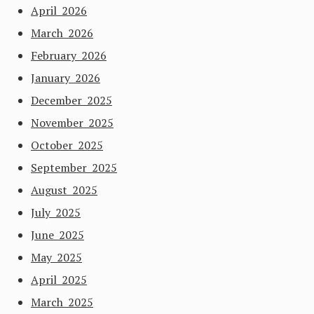
April 2026
March 2026
February 2026
January 2026
December 2025
November 2025
October 2025
September 2025
August 2025
July 2025
June 2025
May 2025
April 2025
March 2025