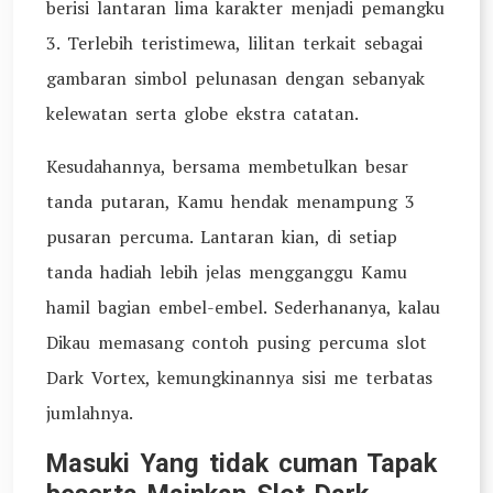
berisi lantaran lima karakter menjadi pemangku
3. Terlebih teristimewa, lilitan terkait sebagai
gambaran simbol pelunasan dengan sebanyak
kelewatan serta globe ekstra catatan.
Kesudahannya, bersama membetulkan besar
tanda putaran, Kamu hendak menampung 3
pusaran percuma. Lantaran kian, di setiap
tanda hadiah lebih jelas mengganggu Kamu
hamil bagian embel-embel. Sederhananya, kalau
Dikau memasang contoh pusing percuma slot
Dark Vortex, kemungkinannya sisi me terbatas
jumlahnya.
Masuki Yang tidak cuman Tapak