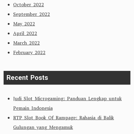
October 2022
September 2022
May 2022
April 2022
March 2022
February 2022
Recent Posts
Judi Slot Microgaming: Panduan Lengkap untuk
Pemain Indonesia
RTP Slot Book Of Rampage: Rahasia di Balik
Gulungan yang Mengamuk