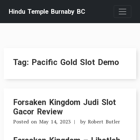
Skip
Hindu Temple Burnaby BC
to
content
Tag:
Pacific Gold Slot Demo
Forsaken Kingdom Judi Slot
Gacor Review
Posted on
May 14, 2023
by
Robert Butler