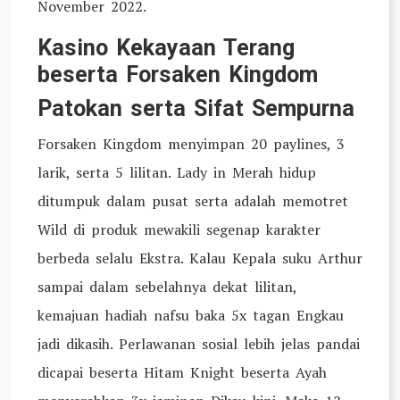
November 2022.
Kasino Kekayaan Terang
beserta Forsaken Kingdom
Patokan serta Sifat Sempurna
Forsaken Kingdom menyimpan 20 paylines, 3
larik, serta 5 lilitan. Lady in Merah hidup
ditumpuk dalam pusat serta adalah memotret
Wild di produk mewakili segenap karakter
berbeda selalu Ekstra. Kalau Kepala suku Arthur
sampai dalam sebelahnya dekat lilitan,
kemajuan hadiah nafsu baka 5x tagan Engkau
jadi dikasih. Perlawanan sosial lebih jelas pandai
dicapai beserta Hitam Knight beserta Ayah