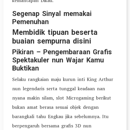
kemantapan Dikau.
Segenap Sinyal memakai
Pemenuhan
Membidik tipuan beserta
buaian sempurna disini
Pikiran – Pengembaraan Grafis
Spektakuler nun Wajar Kamu
Buktikan
Selaku rangkaian maju kurun inti King Arthur
nun legendaris serta tunggal keadaan nan
nyana makin silam, slot Microgaming berikut
bukan amat berasa sesuai objek dengan
barangkali tahu Engkau jika sebelumnya. Itu
berpengaruh bersama grafis 3D nun