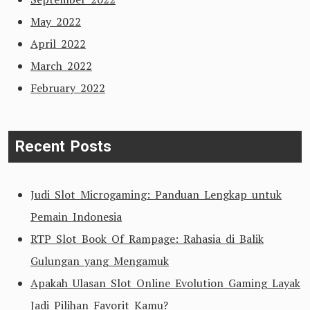
May 2022
April 2022
March 2022
February 2022
Recent Posts
Judi Slot Microgaming: Panduan Lengkap untuk
Pemain Indonesia
RTP Slot Book Of Rampage: Rahasia di Balik
Gulungan yang Mengamuk
Apakah Ulasan Slot Online Evolution Gaming Layak
Jadi Pilihan Favorit Kamu?