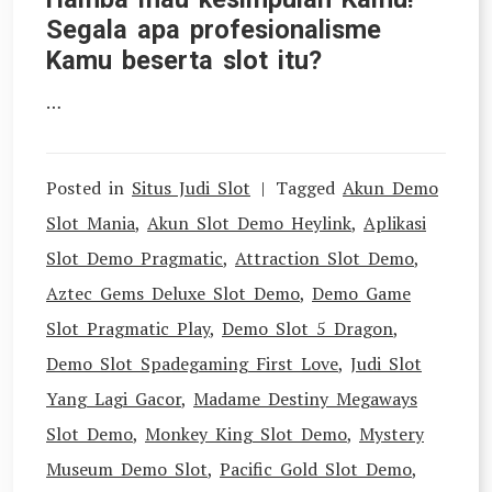
Segala apa profesionalisme
Kamu beserta slot itu?
…
Posted in
Situs Judi Slot
Tagged
Akun Demo
Slot Mania
,
Akun Slot Demo Heylink
,
Aplikasi
Slot Demo Pragmatic
,
Attraction Slot Demo
,
Aztec Gems Deluxe Slot Demo
,
Demo Game
Slot Pragmatic Play
,
Demo Slot 5 Dragon
,
Demo Slot Spadegaming First Love
,
Judi Slot
Yang Lagi Gacor
,
Madame Destiny Megaways
Slot Demo
,
Monkey King Slot Demo
,
Mystery
Museum Demo Slot
,
Pacific Gold Slot Demo
,