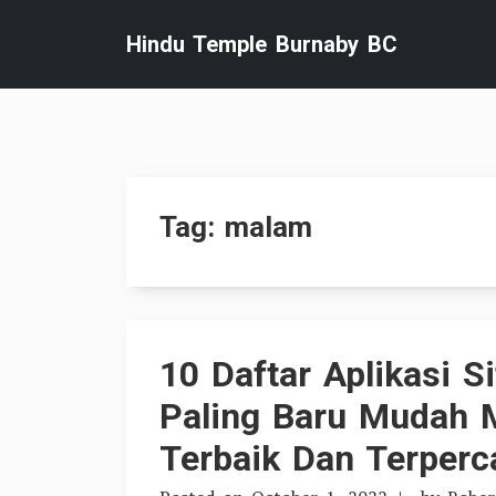
Skip
Hindu Temple Burnaby BC
to
content
Tag:
malam
10 Daftar Aplikasi S
Paling Baru Mudah 
Terbaik Dan Terperca