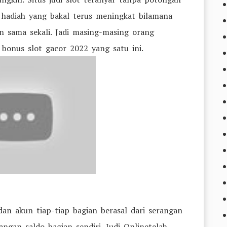
hadiah yang bakal terus meningkat bilamana
 sama sekali. Jadi masing-masing orang
onus slot gacor 2022 yang satu ini.
 dan akun tiap-tiap bagian berasal dari serangan
angan saldo bagian sendiri. Judi Onlinetelah