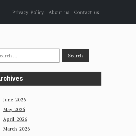
Privacy Policy
About us
Contact us
arch
:
rchives
June 2026
May 2026
April 2026
March 2026