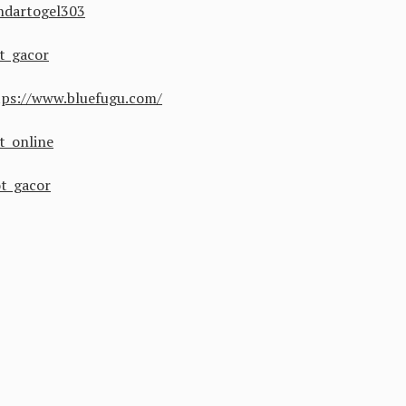
ndartogel303
ot gacor
tps://www.bluefugu.com/
ot online
ot gacor