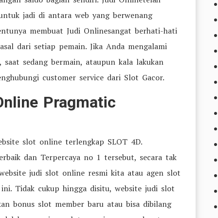
 untuk jadi di antara web yang berwenang
entunya membuat Judi Onlinesangat berhati-hati
sal dari setiap pemain. Jika Anda mengalami
 saat sedang bermain, ataupun kala lakukan
nghubungi customer service dari Slot Gacor.
Online Pragmatic
bsite slot online terlengkap SLOT 4D.
rbaik dan Terpercaya no 1 tersebut, secara tak
bsite judi slot online resmi kita atau agen slot
ni. Tidak cukup hingga disitu, website judi slot
an bonus slot member baru atau bisa dibilang