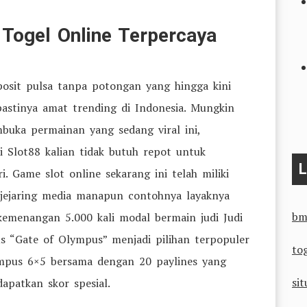
 Togel Online Terpercaya
posit pulsa tanpa potongan yang hingga kini
stinya amat trending di Indonesia. Mungkin
buka permainan yang sedang viral ini,
i Slot88 kalian tidak butuh repot untuk
L
. Game slot online sekarang ini telah miliki
 jejaring media manapun contohnya layaknya
bm
kemenangan 5.000 kali modal bermain judi Judi
s “Gate of Olympus” menjadi pilihan terpopuler
to
lympus 6×5 bersama dengan 20 paylines yang
sit
patkan skor spesial.