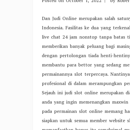
Posted on
October 1, 2022
by
Rober
Dan Judi Online merupakan salah satuny
Indonesia. Fasilitas ke dua yang terkena
live chat 24 jam nonstop tanpa batas ti
memberikan banyak peluang bagi masing
dengan pertolongan tiada henti-hentinya
membantu para bettor yang sedang men
permainannya slot terpercaya. Nantinya
profesional di dalam merampungkan pe
Sejauh ini judi slot online merupakan di
anda yang ingin memenangkan maxwin d
pada permainan slot online memang har
siapkan untuk semua member website slot
memanfaatkan bonus itu semaksimal mun