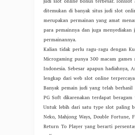
judi slot online bonus terbesar. Ionsl
ditemukan di banyak situs judi slot on
merupakan permainan yang amat menar
para pemainnya dan juga menyediakan j
permainannya.
Kalian tidak perlu ragu-ragu dengan Ku
Microgaming punya 300 macam games mi
Indonesia. Sebesar apapun hadiahnya,
lengkap dari web slot online terpercaya
Banyak pemain judi yang telah berhasi
PG Soft dikarenakan terdapat beragam t
Untuk lebih dari satu type slot paling 
Neko, Mahjong Ways, Double Fortune, F
Return To Player yang berarti persent