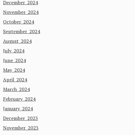
December 2024
November 2024
October 2024
September 2024
August 2024
July 2024
June 2024
May 2024
April 2024
March 2024
February 2024
January 2024
December 2023
November 2023