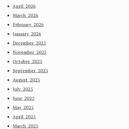
April 2026
March 2026
February 2026
January 2026
December 2025
November 2025
October 2025
September 2025
August 2025
July 2025
June 2025
May 2025
April 2025
March 2025