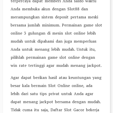
terpercaya dapat memberi Anda saldo waktu
Anda membuka akun dengan Slot88 dan
merampungkan sistem deposit pertama meski
bersama jumlah minimum. Permainan game slot
online 3 gulungan di mesin slot online lebih
mudah untuk dipahami dan juga memperluas
Anda untuk menang lebih mudah. Untuk itu,
pilihlah permainan game slot online dengan
win rate tertinggi agar mudah menang jackpot.
Agar dapat berikan hasil atau keuntungan yang
besar kala bermain Slot Online online, ada
lebih dari satu tips privat untuk Anda agar
dapat menang jackpot bersama dengan mudah.
Tidak cuma itu saja, Daftar Slot Gacor bekerja