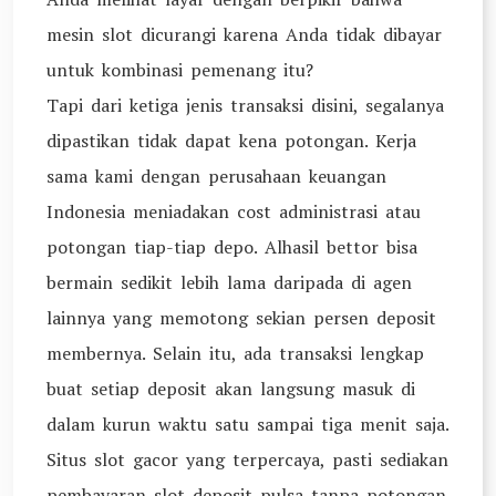
mesin slot dicurangi karena Anda tidak dibayar
untuk kombinasi pemenang itu?
Tapi dari ketiga jenis transaksi disini, segalanya
dipastikan tidak dapat kena potongan. Kerja
sama kami dengan perusahaan keuangan
Indonesia meniadakan cost administrasi atau
potongan tiap-tiap depo. Alhasil bettor bisa
bermain sedikit lebih lama daripada di agen
lainnya yang memotong sekian persen deposit
membernya. Selain itu, ada transaksi lengkap
buat setiap deposit akan langsung masuk di
dalam kurun waktu satu sampai tiga menit saja.
Situs slot gacor yang terpercaya, pasti sediakan
pembayaran slot deposit pulsa tanpa potongan