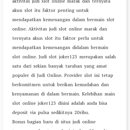
aktivitas judi slot online marak dan ternyata
akun slot itu faktor penting untuk
mendapatkan kemenangan dalam bermain slot
online. Aktivitas judi slot online marak dan
ternyata akun slot itu faktor perlu untuk
mendapatkan kemenangan didalam bermain
slot online. Judi slot joker123 merupakan salah
satu dari sekian banyak taruhan yang amat
populer di Judi Online. Provider slot ini tetap
berkomitmen untuk berikan kemudahan dan
kenyamanan di dalam bermain. Kelebihan main
slot online joker123 disini adalah anda bisa
deposit via pulsa sedikitnya 20ribu.
Bonus bagian baru di situs judi online