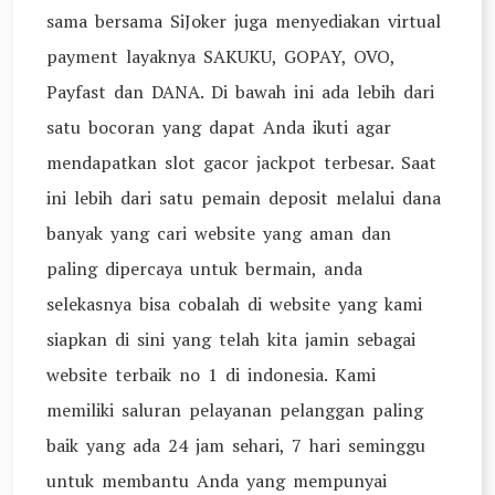
sama bersama SiJoker juga menyediakan virtual
payment layaknya SAKUKU, GOPAY, OVO,
Payfast dan DANA. Di bawah ini ada lebih dari
satu bocoran yang dapat Anda ikuti agar
mendapatkan slot gacor jackpot terbesar. Saat
ini lebih dari satu pemain deposit melalui dana
banyak yang cari website yang aman dan
paling dipercaya untuk bermain, anda
selekasnya bisa cobalah di website yang kami
siapkan di sini yang telah kita jamin sebagai
website terbaik no 1 di indonesia. Kami
memiliki saluran pelayanan pelanggan paling
baik yang ada 24 jam sehari, 7 hari seminggu
untuk membantu Anda yang mempunyai