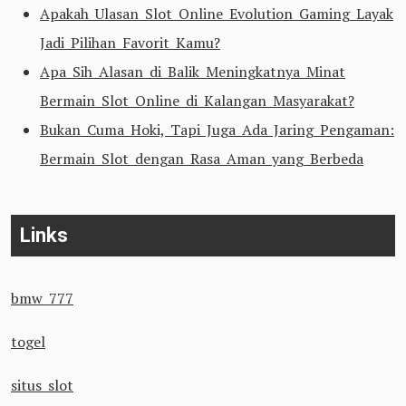
Apakah Ulasan Slot Online Evolution Gaming Layak
Jadi Pilihan Favorit Kamu?
Apa Sih Alasan di Balik Meningkatnya Minat
Bermain Slot Online di Kalangan Masyarakat?
Bukan Cuma Hoki, Tapi Juga Ada Jaring Pengaman:
Bermain Slot dengan Rasa Aman yang Berbeda
Links
bmw 777
togel
situs slot