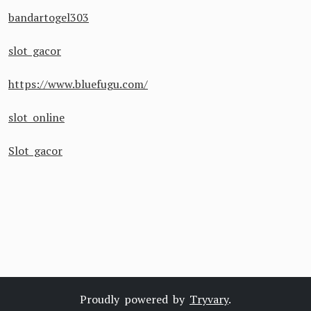
bandartogel303
slot gacor
https://www.bluefugu.com/
slot online
Slot gacor
Proudly powered by
Tryvary
.