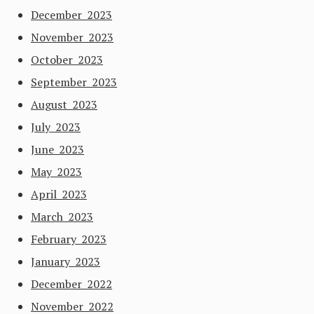
December 2023
November 2023
October 2023
September 2023
August 2023
July 2023
June 2023
May 2023
April 2023
March 2023
February 2023
January 2023
December 2022
November 2022