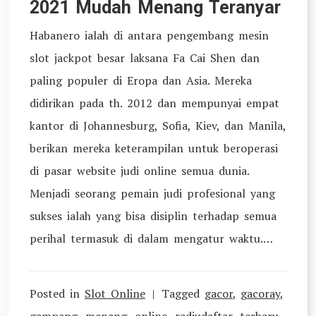
2021 Mudah Menang Teranyar
Habanero ialah di antara pengembang mesin
slot jackpot besar laksana Fa Cai Shen dan
paling populer di Eropa dan Asia. Mereka
didirikan pada th. 2012 dan mempunyai empat
kantor di Johannesburg, Sofia, Kiev, dan Manila,
berikan mereka keterampilan untuk beroperasi
di pasar website judi online semua dunia.
Menjadi seorang pemain judi profesional yang
sukses ialah yang bisa disiplin terhadap semua
perihal termasuk di dalam mengatur waktu.…
Posted in
Slot Online
Tagged
gacor
,
gacoray
,
gampang
,
menang
,
online
,
radiudaftar
,
terbaru
,