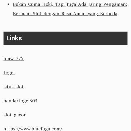
Bukan Cuma Hoki, Tapi Juga Ada Jaring Pengaman:
Bermain Slot dengan Rasa Aman yang Berbeda
Links
bmw 777
togel
situs slot
bandartogel303
slot gacor
https://www.bluefugu.com/