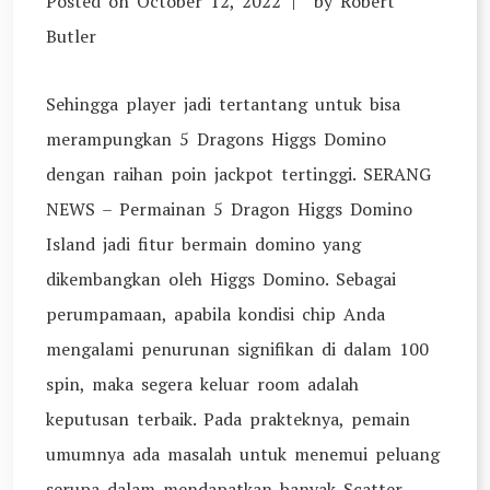
Posted on
October 12, 2022
by
Robert
Butler
Sehingga player jadi tertantang untuk bisa
merampungkan 5 Dragons Higgs Domino
dengan raihan poin jackpot tertinggi. SERANG
NEWS – Permainan 5 Dragon Higgs Domino
Island jadi fitur bermain domino yang
dikembangkan oleh Higgs Domino. Sebagai
perumpamaan, apabila kondisi chip Anda
mengalami penurunan signifikan di dalam 100
spin, maka segera keluar room adalah
keputusan terbaik. Pada prakteknya, pemain
umumnya ada masalah untuk menemui peluang
serupa dalam mendapatkan banyak Scatter.