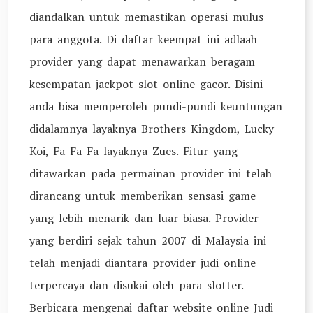
diandalkan untuk memastikan operasi mulus
para anggota. Di daftar keempat ini adlaah
provider yang dapat menawarkan beragam
kesempatan jackpot slot online gacor. Disini
anda bisa memperoleh pundi-pundi keuntungan
didalamnya layaknya Brothers Kingdom, Lucky
Koi, Fa Fa Fa layaknya Zues. Fitur yang
ditawarkan pada permainan provider ini telah
dirancang untuk memberikan sensasi game
yang lebih menarik dan luar biasa. Provider
yang berdiri sejak tahun 2007 di Malaysia ini
telah menjadi diantara provider judi online
terpercaya dan disukai oleh para slotter.
Berbicara mengenai daftar website online Judi