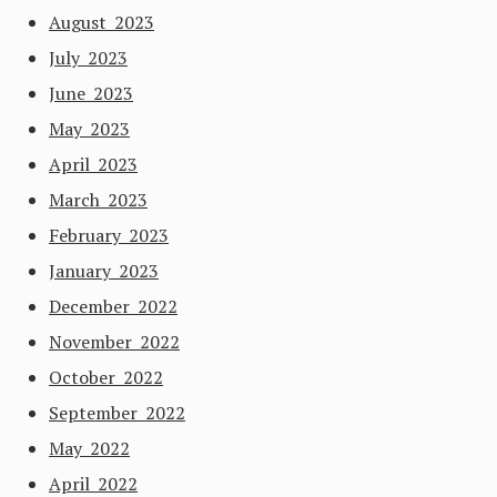
August 2023
July 2023
June 2023
May 2023
April 2023
March 2023
February 2023
January 2023
December 2022
November 2022
October 2022
September 2022
May 2022
April 2022