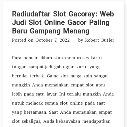
Radiudaftar Slot Gacoray: Web
Judi Slot Online Gacor Paling
Baru Gampang Menang
Posted on
October 7, 2022
by
Robert Butler
Para pemain diharuskan memproses kartu
tangan sampai jadi gabungan kartu yang
bernilai terbaik. Game slot mega spin sangat
mungkin Anda memainkan empat slot atau
lebih pada satu layar. Ini terlalu mungkin Anda
untuk melacak semua slot online pada saat
yang bersamaan. Saat Anda memainkan empat
slot sekaligus, Anda kebanyakan mendapatkan