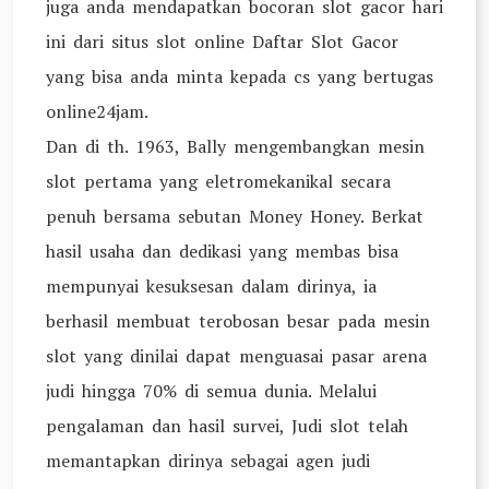
juga anda mendapatkan bocoran slot gacor hari
ini dari situs slot online Daftar Slot Gacor
yang bisa anda minta kepada cs yang bertugas
online24jam.
Dan di th. 1963, Bally mengembangkan mesin
slot pertama yang eletromekanikal secara
penuh bersama sebutan Money Honey. Berkat
hasil usaha dan dedikasi yang membas bisa
mempunyai kesuksesan dalam dirinya, ia
berhasil membuat terobosan besar pada mesin
slot yang dinilai dapat menguasai pasar arena
judi hingga 70% di semua dunia. Melalui
pengalaman dan hasil survei, Judi slot telah
memantapkan dirinya sebagai agen judi