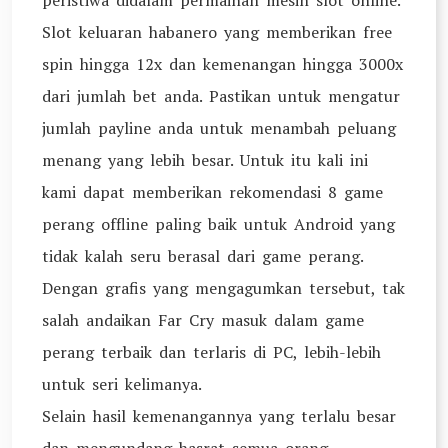
Slot keluaran habanero yang memberikan free
spin hingga 12x dan kemenangan hingga 3000x
dari jumlah bet anda. Pastikan untuk mengatur
jumlah payline anda untuk menambah peluang
menang yang lebih besar. Untuk itu kali ini
kami dapat memberikan rekomendasi 8 game
perang offline paling baik untuk Android yang
tidak kalah seru berasal dari game perang.
Dengan grafis yang mengagumkan tersebut, tak
salah andaikan Far Cry masuk dalam game
perang terbaik dan terlaris di PC, lebih-lebih
untuk seri kelimanya.
Selain hasil kemenangannya yang terlalu besar
dan mengundang hasrat semua orang,