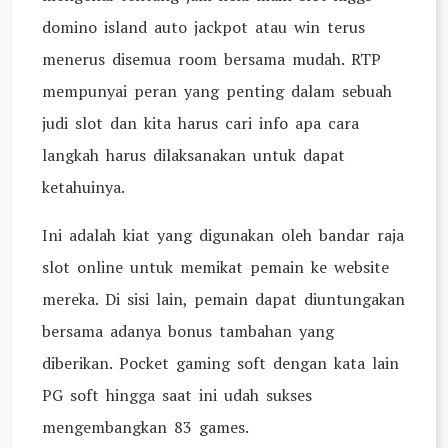
domino island auto jackpot atau win terus
menerus disemua room bersama mudah. RTP
mempunyai peran yang penting dalam sebuah
judi slot dan kita harus cari info apa cara
langkah harus dilaksanakan untuk dapat
ketahuinya.
Ini adalah kiat yang digunakan oleh bandar raja
slot online untuk memikat pemain ke website
mereka. Di sisi lain, pemain dapat diuntungakan
bersama adanya bonus tambahan yang
diberikan. Pocket gaming soft dengan kata lain
PG soft hingga saat ini udah sukses
mengembangkan 83 games.