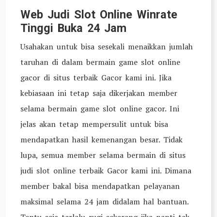
Web Judi Slot Online Winrate
Tinggi Buka 24 Jam
Usahakan untuk bisa sesekali menaikkan jumlah
taruhan di dalam bermain game slot online
gacor di situs terbaik Gacor kami ini. Jika
kebiasaan ini tetap saja dikerjakan member
selama bermain game slot online gacor. Ini
jelas akan tetap mempersulit untuk bisa
mendapatkan hasil kemenangan besar. Tidak
lupa, semua member selama bermain di situs
judi slot online terbaik Gacor kami ini. Dimana
member bakal bisa mendapatkan pelayanan
maksimal selama 24 jam didalam hal bantuan.
Tentu saja terlalu rugi sekarang jika nanti tak