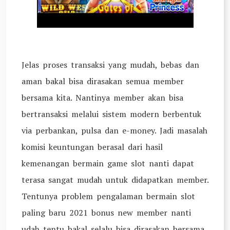
Jelas proses transaksi yang mudah, bebas dan
aman bakal bisa dirasakan semua member
bersama kita. Nantinya member akan bisa
bertransaksi melalui sistem modern berbentuk
via perbankan, pulsa dan e-money. Jadi masalah
komisi keuntungan berasal dari hasil
kemenangan bermain game slot nanti dapat
terasa sangat mudah untuk didapatkan member.
Tentunya problem pengalaman bermain slot
paling baru 2021 bonus new member nanti
udah tentu bakal selalu bisa dirasakan bersama