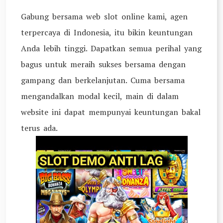
Gabung bersama web slot online kami, agen
terpercaya di Indonesia, itu bikin keuntungan
Anda lebih tinggi. Dapatkan semua perihal yang
bagus untuk meraih sukses bersama dengan
gampang dan berkelanjutan. Cuma bersama
mengandalkan modal kecil, main di dalam
website ini dapat mempunyai keuntungan bakal
terus ada.