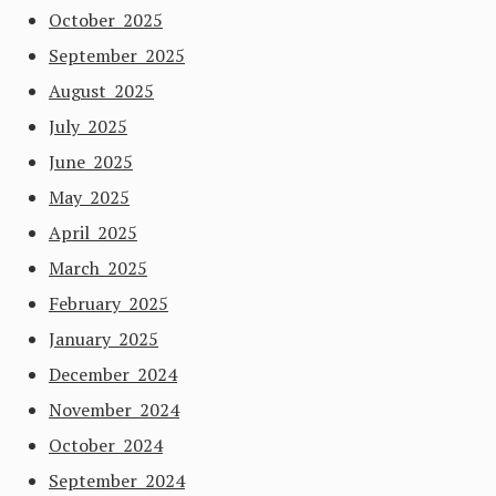
October 2025
September 2025
August 2025
July 2025
June 2025
May 2025
April 2025
March 2025
February 2025
January 2025
December 2024
November 2024
October 2024
September 2024