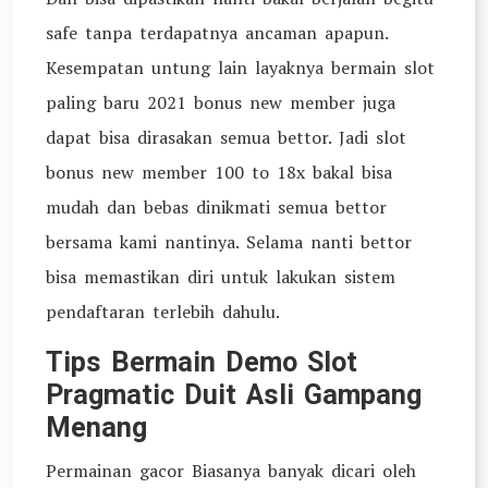
safe tanpa terdapatnya ancaman apapun.
Kesempatan untung lain layaknya bermain slot
paling baru 2021 bonus new member juga
dapat bisa dirasakan semua bettor. Jadi slot
bonus new member 100 to 18x bakal bisa
mudah dan bebas dinikmati semua bettor
bersama kami nantinya. Selama nanti bettor
bisa memastikan diri untuk lakukan sistem
pendaftaran terlebih dahulu.
Tips Bermain Demo Slot
Pragmatic Duit Asli Gampang
Menang
Permainan gacor Biasanya banyak dicari oleh