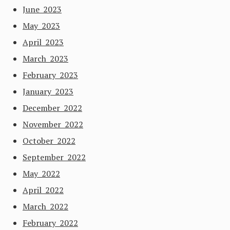
June 2023
May 2023
April 2023
March 2023
February 2023
January 2023
December 2022
November 2022
October 2022
September 2022
May 2022
April 2022
March 2022
February 2022