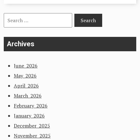
Search
for:
Archives
June 2026
May 2026
April 2026
March 2026
February 2026
January 2026
December 2025
November 2025