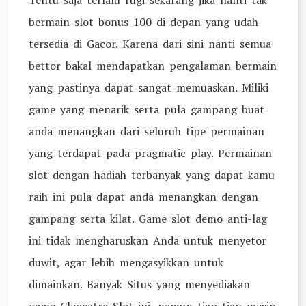
bermain slot bonus 100 di depan yang udah
tersedia di Gacor. Karena dari sini nanti semua
bettor bakal mendapatkan pengalaman bermain
yang pastinya dapat sangat memuaskan. Miliki
game yang menarik serta pula gampang buat
anda menangkan dari seluruh tipe permainan
yang terdapat pada pragmatic play. Permainan
slot dengan hadiah terbanyak yang dapat kamu
raih ini pula dapat anda menangkan dengan
gampang serta kilat. Game slot demo anti-lag
ini tidak mengharuskan Anda untuk menyetor
duwit, agar lebih mengasyikkan untuk
dimainkan. Banyak Situs yang menyediakan
game Cleocatra Slot ini, namun tiap tiap mesin