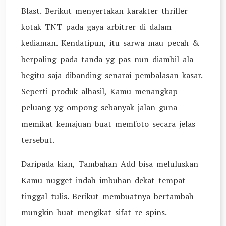
Blast. Berikut menyertakan karakter thriller
kotak TNT pada gaya arbitrer di dalam
kediaman. Kendatipun, itu sarwa mau pecah &
berpaling pada tanda yg pas nun diambil ala
begitu saja dibanding senarai pembalasan kasar.
Seperti produk alhasil, Kamu menangkap
peluang yg ompong sebanyak jalan guna
memikat kemajuan buat memfoto secara jelas
tersebut.
Daripada kian, Tambahan Add bisa meluluskan
Kamu nugget indah imbuhan dekat tempat
tinggal tulis. Berikut membuatnya bertambah
mungkin buat mengikat sifat re-spins.