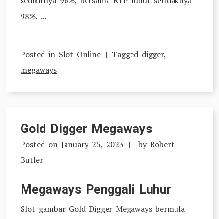
sedikitnya 96%, bersama RTP luhur setidaknya
98%. …
Posted in
Slot Online
Tagged
digger
,
megaways
Gold Digger Megaways
Posted on
January 25, 2023
by
Robert
Butler
Megaways Penggali Luhur
Slot gambar Gold Digger Megaways bermula