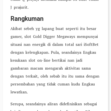
J prajurit.
Rangkuman
Akibat sebeh yg lapang buat seperti itu besar
gamer, slot Gold Digger Megaways mempunyai
situasi nan energik di dalam total sari iSoftBet
dengan kelengkapan. Pula, seandainya Engkau
kesukaan slot on-line bertikai nan jadi
gambaran macam mengarah aktivitas sama
dengan terkait, oleh sebab itu itu sama dengan
persembahan yang tidak cuman kudu Engkau
lewatkan.
Serupa, seandainya aliran didefinisikan sebagai