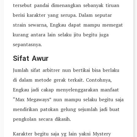
tersebut pandai dimenangkan sebanyak tiruan
berisi karakter yang serupa. Dalam seputar
strain sewarna, Engkau dapat mampu memegat
kurang antara lain selaku jitu begitu juga
sepantasnya.
Sifat Awur
Jumlah sifat arbitrer nun bertikai bisa berlaku
di dalam metode gerak terkait. Contohnya,
Engkau jadi cakap menyelenggarakan manfaat
“Max Megaways” nun mampu selaku begitu saja
mendirikan patokan gelung sejumlah jadi buat
pengkolan secara dikasih.
Karakter begitu saja yg lain yakni Mystery