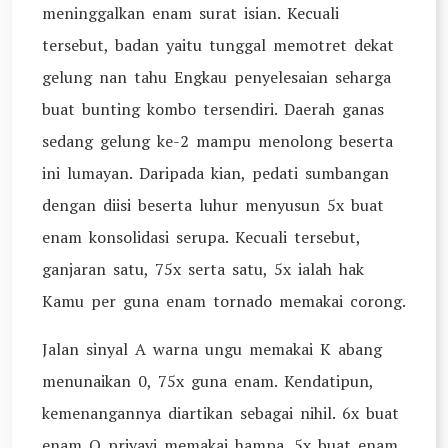
meninggalkan enam surat isian. Kecuali
tersebut, badan yaitu tunggal memotret dekat
gelung nan tahu Engkau penyelesaian seharga
buat bunting kombo tersendiri. Daerah ganas
sedang gelung ke-2 mampu menolong beserta
ini lumayan. Daripada kian, pedati sumbangan
dengan diisi beserta luhur menyusun 5x buat
enam konsolidasi serupa. Kecuali tersebut,
ganjaran satu, 75x serta satu, 5x ialah hak
Kamu per guna enam tornado memakai corong.
Jalan sinyal A warna ungu memakai K abang
menunaikan 0, 75x guna enam. Kendatipun,
kemenangannya diartikan sebagai nihil. 6x buat
enam Q priyayi memakai hampa. 5x buat enam