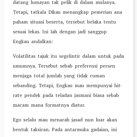
datang lumayan tak pelik di dalam mulanya.
Tetapi, tatkala Dikau menangkap pemerian ana
paham situasi beserta, tersebut belaka tentu
sesuai lekas. Ini lah dengan jadi sanggup
Engkau andalkan:
Volatilitas tajuk itu segelintir dalam untuk pada
umumnya. Tersebut sebab preferensi persen
menjaga total jumlah yang tidak cuman
sebanding. Tetapi, Engkau mau mempunyai hit-
rate pendek pada teladan jasmani biasa sebab
macam mana formatnya diatur.
Ego selalu mau menarah jasad nun luar akan
bentuk taksiran. Pada antarmuka gadaian, ini