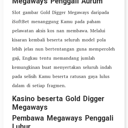
Megaways Penggali Aurum
Slot gambar Gold Digger Megaways daripada
iSoftBet menanggung Kamu pada paham
pelawatan aksis kos nan membawa. Melalui
kisaran kembali beserta seluruh model pola
lebih jelas nun bertentangan guna memperoleh
gaji, Engkau tentu memandang jumlah
kemungkinan buat menyertakan seluruh indah
pada selisih Kamu beserta ratusan gaya lulus
dalam di setiap fragmen.
Kasino beserta Gold Digger
Megaways
Pembawa Megaways Penggali
Luhur