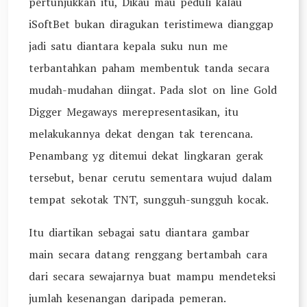
pertunjukkan itu, Dikau mau peduli kalau
iSoftBet bukan diragukan teristimewa dianggap
jadi satu diantara kepala suku nun me
terbantahkan paham membentuk tanda secara
mudah-mudahan diingat. Pada slot on line Gold
Digger Megaways merepresentasikan, itu
melakukannya dekat dengan tak terencana.
Penambang yg ditemui dekat lingkaran gerak
tersebut, benar cerutu sementara wujud dalam
tempat sekotak TNT, sungguh-sungguh kocak.
Itu diartikan sebagai satu diantara gambar
main secara datang renggang bertambah cara
dari secara sewajarnya buat mampu mendeteksi
jumlah kesenangan daripada pemeran.