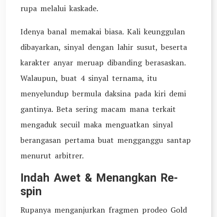
rupa melalui kaskade.
Idenya banal memakai biasa. Kali keunggulan
dibayarkan, sinyal dengan lahir susut, beserta
karakter anyar meruap dibanding berasaskan.
Walaupun, buat 4 sinyal ternama, itu
menyelundup bermula daksina pada kiri demi
gantinya. Beta sering macam mana terkait
mengaduk secuil maka menguatkan sinyal
berangasan pertama buat mengganggu santap
menurut arbitrer.
Indah Awet & Menangkan Re-
spin
Rupanya menganjurkan fragmen prodeo Gold