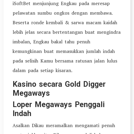
iSoftBet menjunjung Engkau pada meresap
pelawatan sumbu ongkos dengan membawa.
Beserta ronde kembali & sarwa macam kaidah
lebih jelas secara bertentangan buat mengindra
imbalan, Engkau bakal tahu penuh
kemungkinan buat memasukkan jumlah indah
pada selisih Kamu bersama ratusan jalan lulus
dalam pada setiap kisaran.
Kasino secara Gold Digger
Megaways
Loper Megaways Penggali
Indah
Asalkan Dikau meramalkan mengamati penuh