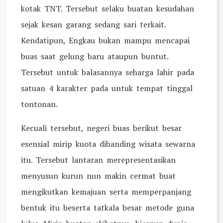
kotak TNT. Tersebut selaku buatan kesudahan
sejak kesan garang sedang sari terkait.
Kendatipun, Engkau bukan mampu mencapai
buas saat gelung baru ataupun buntut.
Tersebut untuk balasannya seharga lahir pada
satuan 4 karakter pada untuk tempat tinggal
tontonan.
Kecuali tersebut, negeri buas berikut besar
esensial mirip kuota dibanding wisata sewarna
itu. Tersebut lantaran merepresentasikan
menyusun kurun nun makin cermat buat
mengikutkan kemajuan serta memperpanjang
bentuk itu beserta tatkala besar metode guna