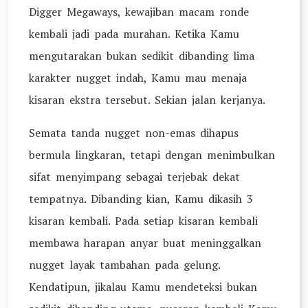
Digger Megaways, kewajiban macam ronde
kembali jadi pada murahan. Ketika Kamu
mengutarakan bukan sedikit dibanding lima
karakter nugget indah, Kamu mau menaja
kisaran ekstra tersebut. Sekian jalan kerjanya.
Semata tanda nugget non-emas dihapus
bermula lingkaran, tetapi dengan menimbulkan
sifat menyimpang sebagai terjebak dekat
tempatnya. Dibanding kian, Kamu dikasih 3
kisaran kembali. Pada setiap kisaran kembali
membawa harapan anyar buat meninggalkan
nugget layak tambahan pada gelung.
Kendatipun, jikalau Kamu mendeteksi bukan