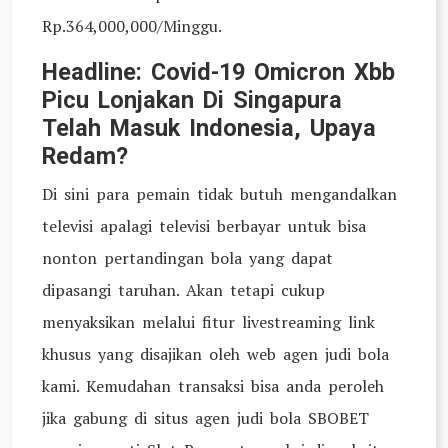
Rp.364,000,000/Minggu.
Headline: Covid-19 Omicron Xbb
Picu Lonjakan Di Singapura
Telah Masuk Indonesia, Upaya
Redam?
Di sini para pemain tidak butuh mengandalkan
televisi apalagi televisi berbayar untuk bisa
nonton pertandingan bola yang dapat
dipasangi taruhan. Akan tetapi cukup
menyaksikan melalui fitur livestreaming link
khusus yang disajikan oleh web agen judi bola
kami. Kemudahan transaksi bisa anda peroleh
jika gabung di situs agen judi bola SBOBET