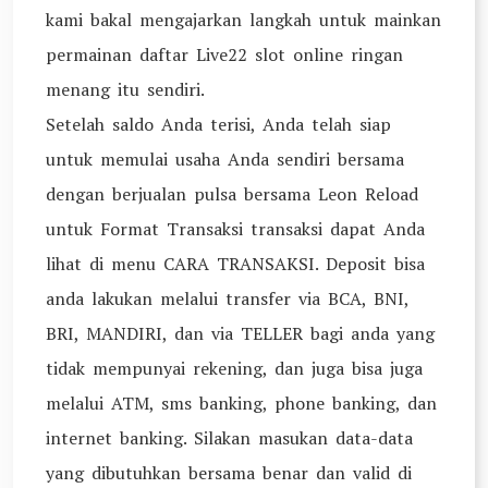
kami bakal mengajarkan langkah untuk mainkan
permainan daftar Live22 slot online ringan
menang itu sendiri.
Setelah saldo Anda terisi, Anda telah siap
untuk memulai usaha Anda sendiri bersama
dengan berjualan pulsa bersama Leon Reload
untuk Format Transaksi transaksi dapat Anda
lihat di menu CARA TRANSAKSI. Deposit bisa
anda lakukan melalui transfer via BCA, BNI,
BRI, MANDIRI, dan via TELLER bagi anda yang
tidak mempunyai rekening, dan juga bisa juga
melalui ATM, sms banking, phone banking, dan
internet banking. Silakan masukan data-data
yang dibutuhkan bersama benar dan valid di