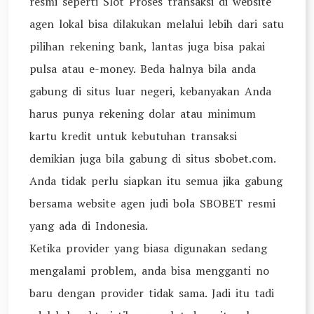
resmi seperti Slot Proses transaksi di website
agen lokal bisa dilakukan melalui lebih dari satu
pilihan rekening bank, lantas juga bisa pakai
pulsa atau e-money. Beda halnya bila anda
gabung di situs luar negeri, kebanyakan Anda
harus punya rekening dolar atau minimum
kartu kredit untuk kebutuhan transaksi
demikian juga bila gabung di situs sbobet.com.
Anda tidak perlu siapkan itu semua jika gabung
bersama website agen judi bola SBOBET resmi
yang ada di Indonesia.
Ketika provider yang biasa digunakan sedang
mengalami problem, anda bisa mengganti no
baru dengan provider tidak sama. Jadi itu tadi