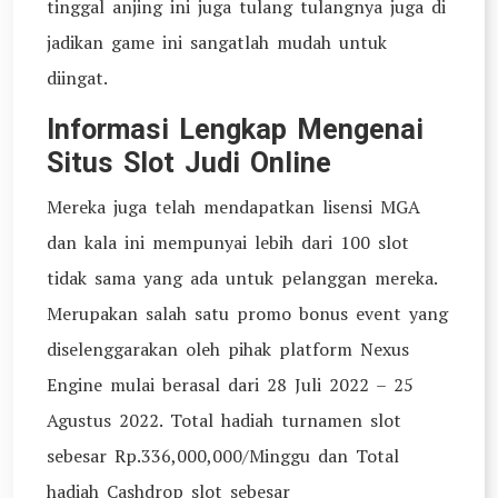
tinggal anjing ini juga tulang tulangnya juga di
jadikan game ini sangatlah mudah untuk
diingat.
Informasi Lengkap Mengenai
Situs Slot Judi Online
Mereka juga telah mendapatkan lisensi MGA
dan kala ini mempunyai lebih dari 100 slot
tidak sama yang ada untuk pelanggan mereka.
Merupakan salah satu promo bonus event yang
diselenggarakan oleh pihak platform Nexus
Engine mulai berasal dari 28 Juli 2022 – 25
Agustus 2022. Total hadiah turnamen slot
sebesar Rp.336,000,000/Minggu dan Total
hadiah Cashdrop slot sebesar