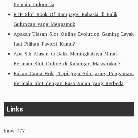
Pemain Indonesia
RTP Slot Book Of Rampage: Rahasia di Balik
Gulungan yang Mengamuk
Apakah Ulasan Slot Online Evolution Gaming Layak
Jadi Pilihan Favorit Kamu?
Apa Sih Alasan di Balik Meningkatnya Minat
Bermain Slot Online di Kalangan Masyarakat?
Bukan Cuma Hoki, Tapi Juga Ada Jaring Pengaman:
Bermain Slot dengan Rasa Aman yang Berbeda
Links
bmw 777