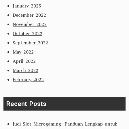
January 2023
December 2022
November 2022
October 2022
September 2022
May 2022
April 2022
March 2022
February 2022
Recent Posts
Judi Slot Microgaming: Panduan Lengkap untuk