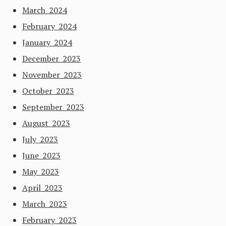
March 2024
February 2024
January 2024
December 2023
November 2023
October 2023
September 2023
August 2023
July 2023
June 2023
May 2023
April 2023
March 2023
February 2023