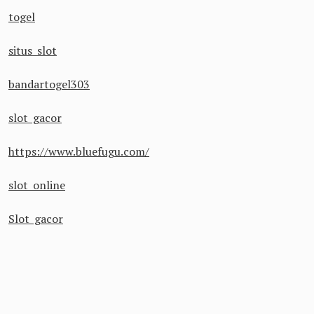
togel
situs slot
bandartogel303
slot gacor
https://www.bluefugu.com/
slot online
Slot gacor