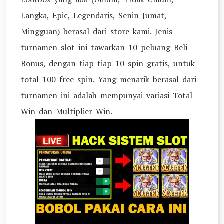
Langka, Epic, Legendaris, Senin-Jumat,
Mingguan) berasal dari store kami. Jenis
turnamen slot ini tawarkan 10 peluang Beli
Bonus, dengan tiap-tiap 10 spin gratis, untuk
total 100 free spin. Yang menarik berasal dari
turnamen ini adalah mempunyai variasi Total
Win dan Multiplier Win.