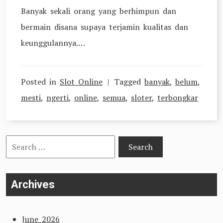
Banyak sekali orang yang berhimpun dan
bermain disana supaya terjamin kualitas dan
keunggulannya.…
Posted in
Slot Online
Tagged
banyak
,
belum
,
mesti
,
ngerti
,
online
,
semua
,
sloter
,
terbongkar
Search
for:
Archives
June 2026