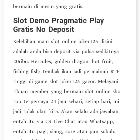
bermain di mesin yang gratis.
Slot Demo Pragmatic Play
Gratis No Deposit
Kelebihan main slot online joker123 disini
adalah anda bisa deposit via pulsa sedikitnya
20ribu. Hercules, golden dragon, hot fruit,
fishing fish/ tembak ikan jadi permainan RTP
tinggi di game slot joker123 gacor. Melayani
ribuan member yang bermain slot online sbo
top terpercaya 24 jam sehari, setiap hari, ini
jadi tolak ukur kita. Akan selalu ada jawaban,
entah itu via CS Live Chat atau Whatsapp,
entah itu pagi, siang, sore atau pun subuh.