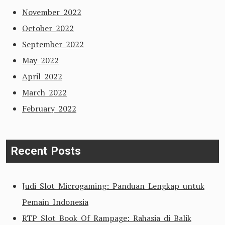
November 2022
October 2022
September 2022
May 2022
April 2022
March 2022
February 2022
Recent Posts
Judi Slot Microgaming: Panduan Lengkap untuk
Pemain Indonesia
RTP Slot Book Of Rampage: Rahasia di Balik