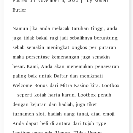
Posted on
November 6, 2022
by
Robert
Butler
Namun jika anda melacak taruhan tinggi, anda
juga tidak bakal rugi jadi sebaliknya beruntung,
sebab semakin meningkat ongkos per putaran
maka persentase kemenangan juga semakin
besar. Kami, Anda akan menemukan penawaran
paling baik untuk Daftar dan menikmati
Welcome Bonus dari Mitra Kasino kita. Lootbox
– seperti kotak harta karun, Lootbox penuh
dengan kejutan dan hadiah, juga tiket
turnamen slot, hadiah uang tunai, atau emoji.
Anda dapat beli di antara dari tujuh type
Lootbox yang ada (Umum, TIdak Umum,