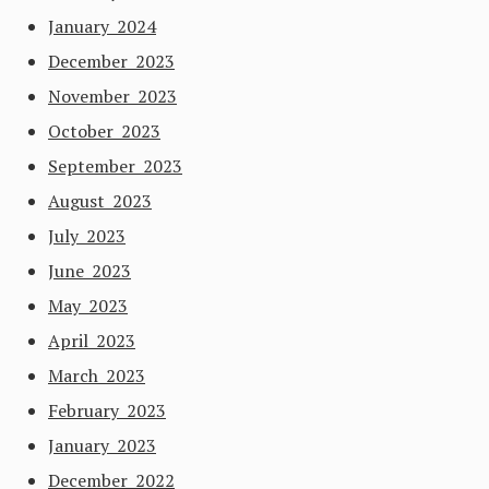
January 2024
December 2023
November 2023
October 2023
September 2023
August 2023
July 2023
June 2023
May 2023
April 2023
March 2023
February 2023
January 2023
December 2022