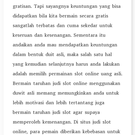
gratisan. Tapi sayangnya keuntungan yang bisa
didapatkan bila kita bermain secara gratis
sangatlah terbatas dan cuma sekedar untuk
keseruan dan kesenangan. Sementara itu
andaikan anda mau mendapatkan keuntungan
dalam bentuk duit asli, maka salah satu hal
yang kemudian selanjutnya harus anda lakukan
adalah memilih permainan slot online uang asli.
Bermain taruhan judi slot online menggunakan
duwit asli memang memungkinkan anda untuk
lebih motivasi dan lebih tertantang juga
bermain taruhan judi slot agar supaya
memperoleh kemenangan. Di situs judi slot
online, para pemain diberikan kebebasan untuk