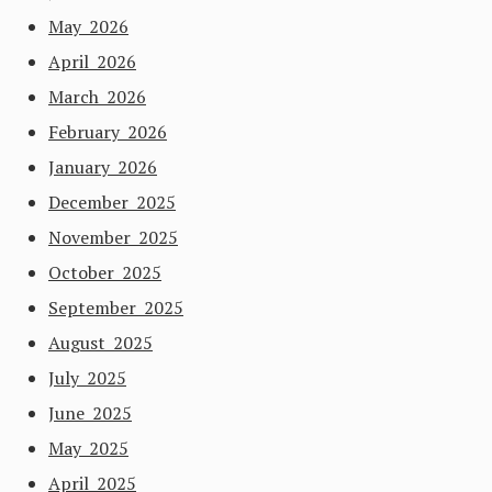
May 2026
April 2026
March 2026
February 2026
January 2026
December 2025
November 2025
October 2025
September 2025
August 2025
July 2025
June 2025
May 2025
April 2025