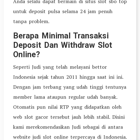
Anda selalu dapat bermain di situs slot sbo top
untuk deposit pulsa selama 24 jam penuh
tanpa problem.
Berapa Minimal Transaksi
Deposit Dan Withdraw Slot
Online?
Seperti Judi yang telah melayani bettor
Indonesia sejak tahun 2011 hingga saat ini ini.
Dengan jam terbang yang udah tinggi tentunya
member lama ataupun regular udah banyak.
Otomatis pun nilai RTP yang didapatkan oleh
web slot gacor tersebut jauh lebih stabil. Disini
kami merekomendasikan Judi sebagai di antara
website judi slot online terpercaya di Indonesia.