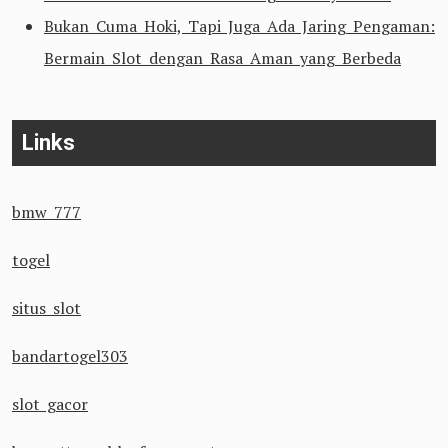
Bukan Cuma Hoki, Tapi Juga Ada Jaring Pengaman:
Bermain Slot dengan Rasa Aman yang Berbeda
Links
bmw 777
togel
situs slot
bandartogel303
slot gacor