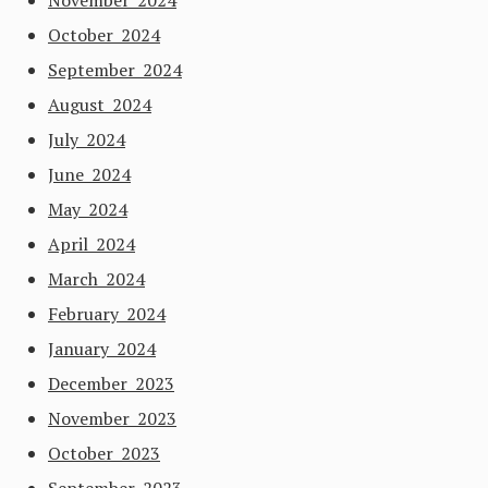
November 2024
October 2024
September 2024
August 2024
July 2024
June 2024
May 2024
April 2024
March 2024
February 2024
January 2024
December 2023
November 2023
October 2023