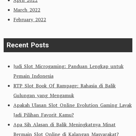
April 2022
March 2022
February 2022
Recent Posts
Judi Slot Microgaming: Panduan Lengkap untuk
Pemain Indonesia
RTP Slot Book Of Rampage: Rahasia di Balik
Gulungan yang Mengamuk
Apakah Ulasan Slot Online Evolution Gaming Layak
Jadi Pilihan Favorit Kamu?
Apa Sih Alasan di Balik Meningkatnya Minat
Bermain Slot Online di Kalangan Masyarakat?