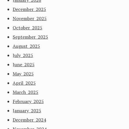
January 2026
December 2025
November 2025
October 2025
September 2025
August 2025
July 2025
June 2025
May 2025
April 2025
March 2025
February 2025
January 2025
December 2024