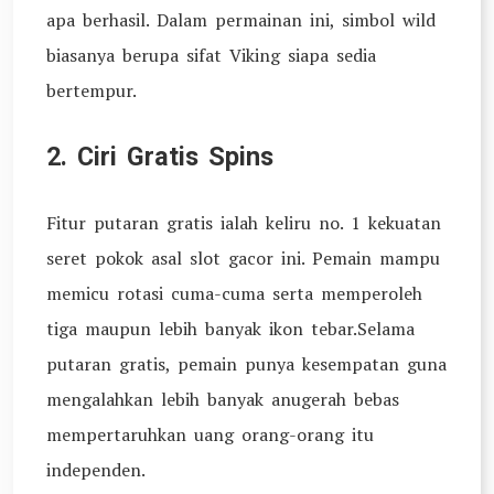
apa berhasil. Dalam permainan ini, simbol wild
biasanya berupa sifat Viking siapa sedia
bertempur.
2. Ciri Gratis Spins
Fitur putaran gratis ialah keliru no. 1 kekuatan
seret pokok asal slot gacor ini. Pemain mampu
memicu rotasi cuma-cuma serta memperoleh
tiga maupun lebih banyak ikon tebar.Selama
putaran gratis, pemain punya kesempatan guna
mengalahkan lebih banyak anugerah bebas
mempertaruhkan uang orang-orang itu
independen.