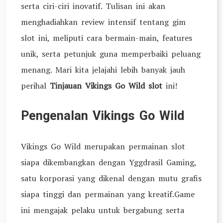
serta ciri-ciri inovatif. Tulisan ini akan
menghadiahkan review intensif tentang gim
slot ini, meliputi cara bermain-main, features
unik, serta petunjuk guna memperbaiki peluang
menang. Mari kita jelajahi lebih banyak jauh
perihal
Tinjauan Vikings Go Wild slot
ini!
Pengenalan Vikings Go Wild
Vikings Go Wild merupakan permainan slot
siapa dikembangkan dengan Yggdrasil Gaming,
satu korporasi yang dikenal dengan mutu grafis
siapa tinggi dan permainan yang kreatif.Game
ini mengajak pelaku untuk bergabung serta