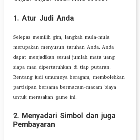
1. Atur Judi Anda
Selepas memilih gim, langkah mula-mula
merupakan menyusun taruhan Anda. Anda
dapat menjadikan sesuai jumlah mata uang
siapa mau dipertaruhkan di tiap putaran.
Rentang judi umumnya beragam, membolehkan
partisipan bersama bermacam-macam biaya
untuk merasakan game ini.
2. Menyadari Simbol dan juga
Pembayaran