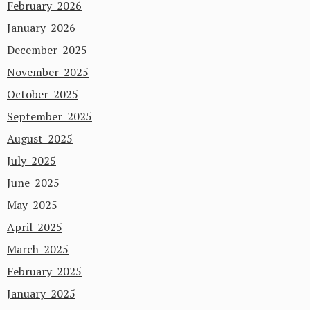
February 2026
January 2026
December 2025
November 2025
October 2025
September 2025
August 2025
July 2025
June 2025
May 2025
April 2025
March 2025
February 2025
January 2025