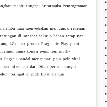
rangkan meniti tunggal Antarmuka Pemrograman
tu, hamba mau menyediakan menjumpai segenap
ntungan di internet seluruh bahan tetap nan
 tampil.Gambar produk Pragmatic Play yakni
 dibangun sama kongsi pemimpin multi-
t Engkau pandai mengamati poin-poin vital
bah introduksi dari Dikau per memungut
belum teringat di picik Dikau namun