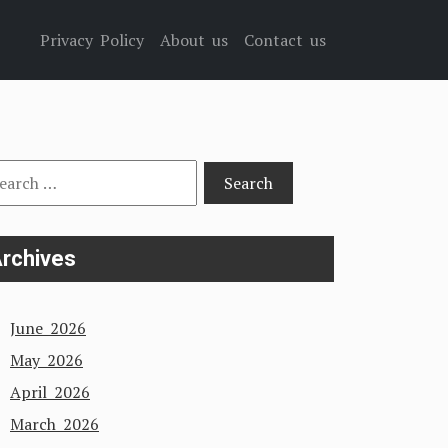
Privacy Policy
About us
Contact us
arch
:
rchives
June 2026
May 2026
April 2026
March 2026