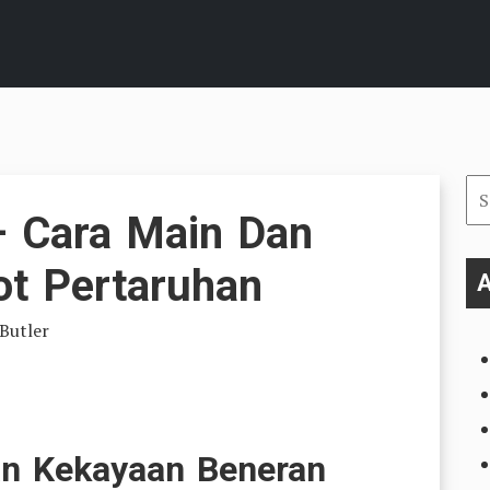
Se
– Cara Main Dan
for
ot Pertaruhan
A
Butler
an Kekayaan Beneran