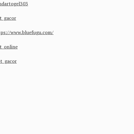
ndartogel303
ot gacor
tps://www.bluefugu.com/
ot online
ot gacor