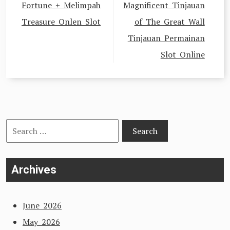
navigation
Fortune + Melimpah
Magnificent Tinjauan
Treasure Onlen Slot
of The Great Wall
Tinjauan Permainan
Slot Online
Search
for:
Archives
June 2026
May 2026