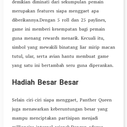
demikian diminati dari sekumpulan pemain
merupakan features siapa menggaet apa
diberikannya.Dengan 5 roll dan 25 paylines,
game ini memberi kesempatan bagi pemain
guna menang rewards menarik. Kecuali itu,
simbol yang mewakili binatang liar mirip macan
tutul, ular, serta avian hantu membuat game
yang satu ini bertambah seru guna diperankan.
Hadiah Besar Besar
Selain ciri-ciri siapa menggaet, Panther Queen
juga menawarkan keberuntungan besar yang
mampu menciptakan partisipan menjadi