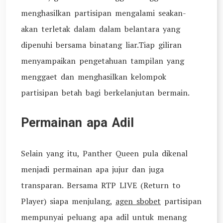
menghasilkan partisipan mengalami seakan-
akan terletak dalam dalam belantara yang
dipenuhi bersama binatang liar.Tiap giliran
menyampaikan pengetahuan tampilan yang
menggaet dan menghasilkan kelompok
partisipan betah bagi berkelanjutan bermain.
Permainan apa Adil
Selain yang itu, Panther Queen pula dikenal
menjadi permainan apa jujur dan juga
transparan. Bersama RTP LIVE (Return to
Player) siapa menjulang,
agen sbobet
partisipan
mempunyai peluang apa adil untuk menang