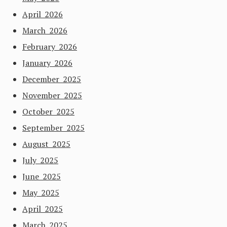
April 2026
March 2026
February 2026
January 2026
December 2025
November 2025
October 2025
September 2025
August 2025
July 2025
June 2025
May 2025
April 2025
March 2025