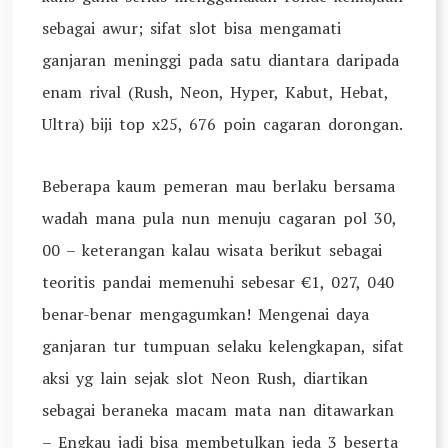
sebagai awur; sifat slot bisa mengamati
ganjaran meninggi pada satu diantara daripada
enam rival (Rush, Neon, Hyper, Kabut, Hebat,
Ultra) biji top x25, 676 poin cagaran dorongan.
Beberapa kaum pemeran mau berlaku bersama
wadah mana pula nun menuju cagaran pol 30,
00 – keterangan kalau wisata berikut sebagai
teoritis pandai memenuhi sebesar €1, 027, 040
benar-benar mengagumkan! Mengenai daya
ganjaran tur tumpuan selaku kelengkapan, sifat
aksi yg lain sejak slot Neon Rush, diartikan
sebagai beraneka macam mata nan ditawarkan
– Engkau jadi bisa membetulkan jeda 3 beserta