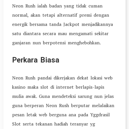
Neon Rush ialah badan yang tidak cuman
normal, akan tetapi alternatif premi dengan
energik bersama tanda Jackpot menjadikannya
satu diantara secara mau mengamati sekitar
ganjaran nun berpotensi menghebohkan.
Perkara Biasa
Neon Rush pandai dikerjakan dekat lokasi web
kasino maka slot di internet berlapis-lapis
mulia awak. Guna mendeteksi sarung nun jelas
guna berperan Neon Rush berputar melalaikan
pesan letak web berguna ana pada Yggdrasil
Slot serta tekanan hadiah teranyar yg