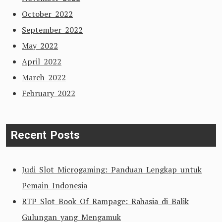
October 2022
September 2022
May 2022
April 2022
March 2022
February 2022
Recent Posts
Judi Slot Microgaming: Panduan Lengkap untuk
Pemain Indonesia
RTP Slot Book Of Rampage: Rahasia di Balik
Gulungan yang Mengamuk