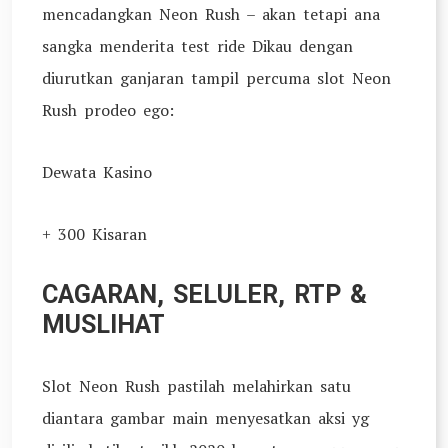
mencadangkan Neon Rush – akan tetapi ana
sangka menderita test ride Dikau dengan
diurutkan ganjaran tampil percuma slot Neon
Rush prodeo ego:
Dewata Kasino
+ 300 Kisaran
CAGARAN, SELULER, RTP &
MUSLIHAT
Slot Neon Rush pastilah melahirkan satu
diantara gambar main menyesatkan aksi yg