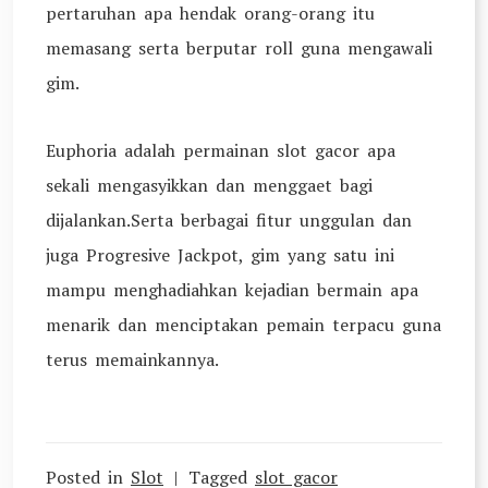
pertaruhan apa hendak orang-orang itu
memasang serta berputar roll guna mengawali
gim.
Euphoria adalah permainan slot gacor apa
sekali mengasyikkan dan menggaet bagi
dijalankan.Serta berbagai fitur unggulan dan
juga Progresive Jackpot, gim yang satu ini
mampu menghadiahkan kejadian bermain apa
menarik dan menciptakan pemain terpacu guna
terus memainkannya.
Posted in
Slot
Tagged
slot gacor