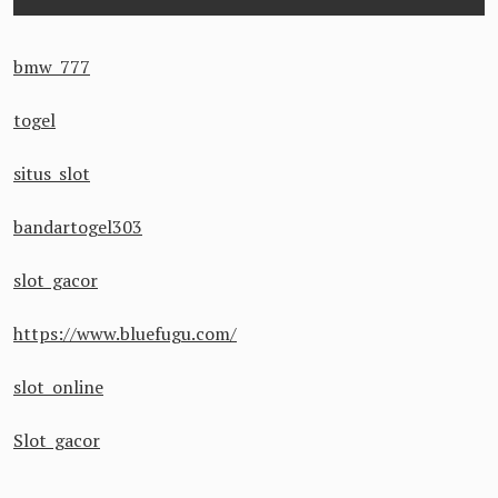
bmw 777
togel
situs slot
bandartogel303
slot gacor
https://www.bluefugu.com/
slot online
Slot gacor