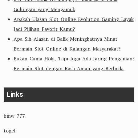
Gulungan yang Mengamuk
Apakah Ulasan Slot Online Evolution Gaming Layak
Jadi Pilihan Favorit Kamu?
Apa Sih Alasan di Balik Meningkatnya Minat
Bermain Slot Online di Kalangan Masyarakat?
Bukan Cuma Hoki, Tapi Juga Ada Jaring Pengaman:
Bermain Slot dengan Rasa Aman yang Berbeda
Links
bmw 777
togel