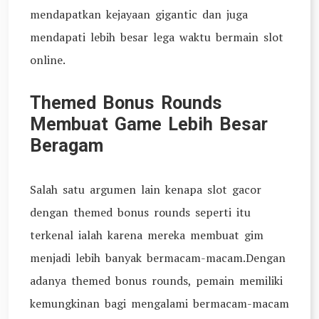
mendapatkan kejayaan gigantic dan juga
mendapati lebih besar lega waktu bermain slot
online.
Themed Bonus Rounds
Membuat Game Lebih Besar
Beragam
Salah satu argumen lain kenapa slot gacor
dengan themed bonus rounds seperti itu
terkenal ialah karena mereka membuat gim
menjadi lebih banyak bermacam-macam.Dengan
adanya themed bonus rounds, pemain memiliki
kemungkinan bagi mengalami bermacam-macam