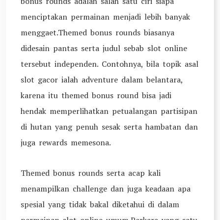
bonus rounds adalah salah satu ciri siapa
menciptakan permainan menjadi lebih banyak
menggaet.Themed bonus rounds biasanya
didesain pantas serta judul sebab slot online
tersebut independen. Contohnya, bila topik asal
slot gacor ialah adventure dalam belantara,
karena itu themed bonus round bisa jadi
hendak memperlihatkan petualangan partisipan
di hutan yang penuh sesak serta hambatan dan
juga rewards memesona.
Themed bonus rounds serta acap kali
menampilkan challenge dan juga keadaan apa
spesial yang tidak bakal diketahui di dalam