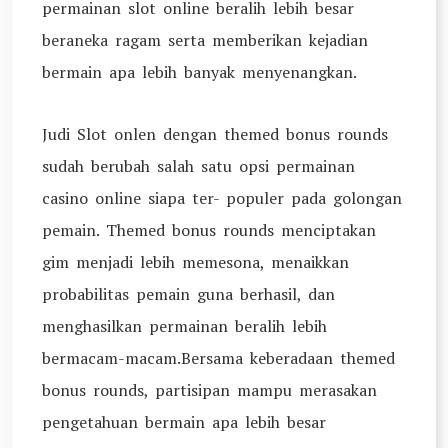
permainan slot online beralih lebih besar
beraneka ragam serta memberikan kejadian
bermain apa lebih banyak menyenangkan.
Judi Slot onlen dengan themed bonus rounds
sudah berubah salah satu opsi permainan
casino online siapa ter- populer pada golongan
pemain. Themed bonus rounds menciptakan
gim menjadi lebih memesona, menaikkan
probabilitas pemain guna berhasil, dan
menghasilkan permainan beralih lebih
bermacam-macam.Bersama keberadaan themed
bonus rounds, partisipan mampu merasakan
pengetahuan bermain apa lebih besar