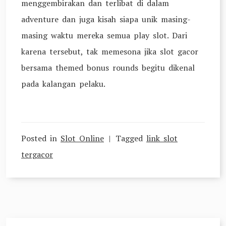
menggembirakan dan terlibat di dalam
adventure dan juga kisah siapa unik masing-
masing waktu mereka semua play slot. Dari
karena tersebut, tak memesona jika slot gacor
bersama themed bonus rounds begitu dikenal
pada kalangan pelaku.
Posted in
Slot Online
Tagged
link slot
tergacor