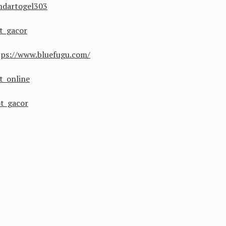
ndartogel303
ot gacor
tps://www.bluefugu.com/
ot online
ot gacor