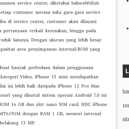
nsumen service center, diketahui bahwaWefixit
Setiap costumer merasa suka gara-gara service
iba di service center, customer akan dilayani
 pertanyaan terkait kerusakan, hingga pada
roduk lainnya. Dengan ukuran yang lebih besar
apasitas area penyimpanan internal/ROM yang
ak buat banyak perbedaan dalam penggunaan
L
 kategori Video, iPhone 13 mini mendapatkan
lai ini lebih baik daripada iPhone 12 Pro Max
bm
sel yang diinstal sistem operasi Android 7.0 ini
 ROM 16 GB dan slot nano SIM card. HDC iPhone
to
k MT6595M dengan RAM 1 GB, memori internal
sit
belakang 13 MP.