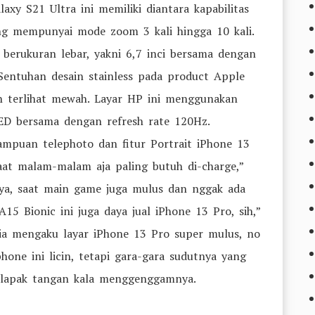
axy S21 Ultra ini memiliki diantara kapabilitas
g mempunyai mode zoom 3 kali hingga 10 kali.
berukuran lebar, yakni 6,7 inci bersama dengan
. Sentuhan desain stainless pada product Apple
an terlihat mewah. Layar HP ini menggunakan
ED bersama dengan refresh rate 120Hz.
mpuan telephoto dan fitur Portrait iPhone 13
 saat malam-malam aja paling butuh di-charge,”
ya, saat main game juga mulus dan nggak ada
5 Bionic ini juga daya jual iPhone 13 Pro, sih,”
ia mengaku layar iPhone 13 Pro super mulus, no
one ini licin, tetapi gara-gara sudutnya yang
 telapak tangan kala menggenggamnya.