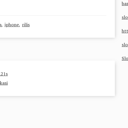
ba
sl
a
,
iphone
,
rilis
ht
sl
Sl
A21s
kasi