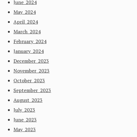
June 2024
May 2024
April 2024
March 2024
February 2024
January 2024
December 2023
November 2023
October 2023
September 2023
August 2023
July 2023
June 2023
May 2023