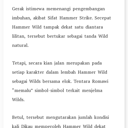
Gerak istimewa memenangi pengembangan
imbuhan, akibat Sifat Hammer Strike. Secepat
Hammer Wild tampak dekat satu diantara
lilitan, tersebut bertukar sebagai tanda Wild
natural.
Tetapi, secara kian jalan merupakan pada
setiap karakter dalam lembah Hammer Wild
sebagai Wilds bersama elok. Tentara Romawi
“memalu” simbol-simbol terkait menjelma
Wilds.
Betul, tersebut mengutarakan jumlah kondisi
kali Dikau memperoleh Hammer Wild dekat