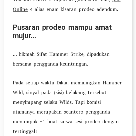
Online
4 alias enam kisaran prodeo adendum.
Pusaran prodeo mampu amat
mujur…
… hikmah Sifat Hammer Strike, dipadukan
bersama pengganda keuntungan.
Pada setiap waktu Dikau memalingkan Hammer
Wild, sinyal pada (sisi) belakang tersebut
menyimpang selaku Wilds. Tapi komisi
utamanya merupakan seantero pengganda
menumpuk +1 buat sarwa sesi prodeo dengan
tertinggal!