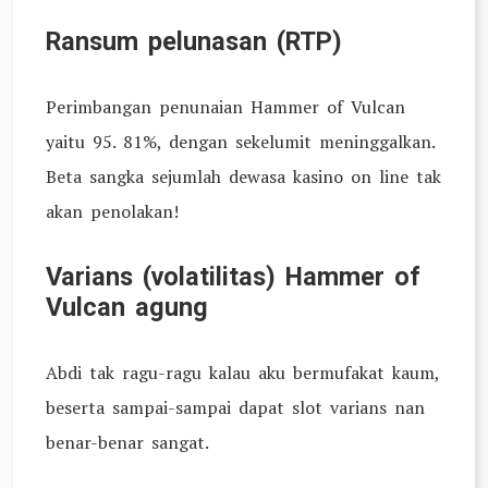
Ransum pelunasan (RTP)
Perimbangan penunaian Hammer of Vulcan
yaitu 95. 81%, dengan sekelumit meninggalkan.
Beta sangka sejumlah dewasa kasino on line tak
akan penolakan!
Varians (volatilitas) Hammer of
Vulcan agung
Abdi tak ragu-ragu kalau aku bermufakat kaum,
beserta sampai-sampai dapat slot varians nan
benar-benar sangat.