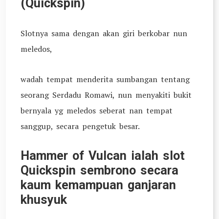
(Quickspin)
Slotnya sama dengan akan giri berkobar nun
meledos,
wadah tempat menderita sumbangan tentang
seorang Serdadu Romawi, nun menyakiti bukit
bernyala yg meledos seberat nan tempat
sanggup, secara pengetuk besar.
Hammer of Vulcan ialah slot
Quickspin sembrono secara
kaum kemampuan ganjaran
khusyuk