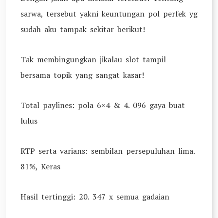
sarwa, tersebut yakni keuntungan pol perfek yg
sudah aku tampak sekitar berikut!
Tak membingungkan jikalau slot tampil
bersama topik yang sangat kasar!
Total paylines: pola 6×4 & 4. 096 gaya buat
lulus
RTP serta varians: sembilan persepuluhan lima.
81%, Keras
Hasil tertinggi: 20. 347 x semua gadaian