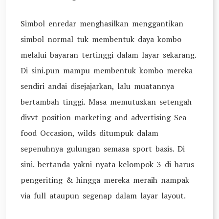
Simbol enredar menghasilkan menggantikan
simbol normal tuk membentuk daya kombo
melalui bayaran tertinggi dalam layar sekarang.
Di sini.pun mampu membentuk kombo mereka
sendiri andai disejajarkan, lalu muatannya
bertambah tinggi. Masa memutuskan setengah
divvt position marketing and advertising Sea
food Occasion, wilds ditumpuk dalam
sepenuhnya gulungan semasa sport basis. Di
sini. bertanda yakni nyata kelompok 3 di harus
pengeriting & hingga mereka meraih nampak
via full ataupun segenap dalam layar layout.