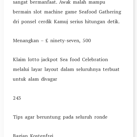
sangat bermanfaat. Awak malah mampu
bermain slot machine game Seafood Gathering
dri ponsel cerdik Kamuj serius hitungan detik.
Menangkan – £ ninety-seven, 500
Klaim lotto jackpot Sea food Celebration
melalui layar layout dalam seluruhnya terbuat
untuk alam divagar
243
Tips agar beruntung pada seluruh ronde
Bagian Kostenfrei