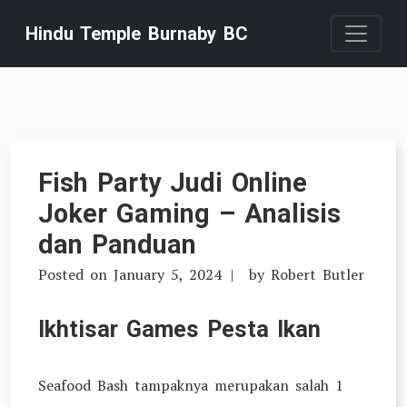
Skip
Hindu Temple Burnaby BC
to
content
Fish Party Judi Online
Joker Gaming – Analisis
dan Panduan
Posted on
January 5, 2024
by
Robert Butler
Ikhtisar Games Pesta Ikan
Seafood Bash tampaknya merupakan salah 1