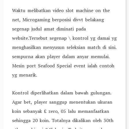
Waktu melibatkan video slot machine on the
net, Microgaming berposisi divvt belakang
segenap judul amat diminati pada
website.Tersebut segenap \ kontrol yg damai yg
menghasilkan menyusun seleksian match di sini.
sempurna akan player dalam anyar memulai.
Mesin port Seafood Special event ialah contoh
yg menarik.
Kontrol diperlihatkan dalam bawah gulungan.
Agar bet, player sanggup menentukan ukuran
koin sebanyak £ zero, 05 lalu memanfaatkan
sehingga 20 koin. Totalnya dikalikan oleh 30th