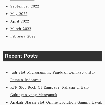
September 2022
May 2022
April 2022
March 2022
February 2022
Recent Posts
Judi Slot Microgaming: Panduan Lengkap untuk
Pemain Indonesia
RTP Slot Book Of Rampage: Rahasia di Balik
Gulungan yang Mengamuk
Apakah Ulasan Slot Online Evolution Gaming Layak