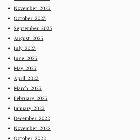
November 2023
October 2023
September 2023
August 2023
July 2023
June 2023
May 2023
April 2023
March 2023
February 2023
January 2023
December 2022
November 2022
October 2022