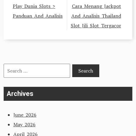
Play Dunia Slots >
Cara Menang Jackpot
Panduan And Analisis
And Analisis Thailand
Slot Jili Slot Tergacor
Search
for:
Archives
June 2026
May 2026
April 2026