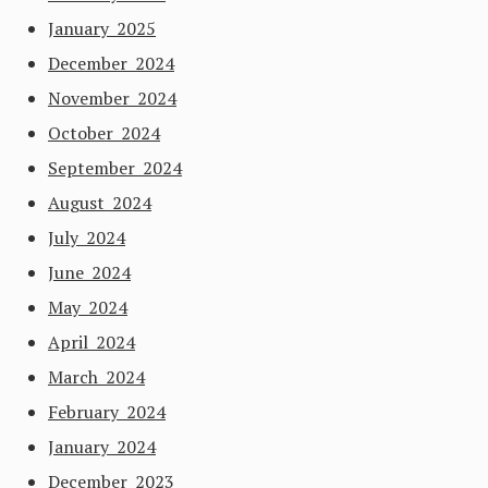
January 2025
December 2024
November 2024
October 2024
September 2024
August 2024
July 2024
June 2024
May 2024
April 2024
March 2024
February 2024
January 2024
December 2023