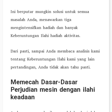
Ini berputar mungkin solusi untuk semua
masalah Anda, menawarkan tiga
mengintensifkan hadiah dan banyak
Keberuntungan Ilahi hadiah aktivitas.
Dari pasti, sampai Anda membaca analisis kami
tentang Keberuntungan Ilahi kami yang lain
pertandingan, Anda tidak akan tahu pasti.
Memecah Dasar-Dasar
Perjudian mesin dengan ilahi
keadaan