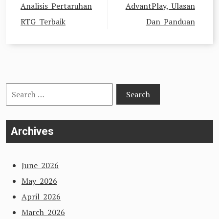
Analisis Pertaruhan
AdvantPlay, Ulasan
RTG Terbaik
Dan Panduan
Search
for:
Archives
June 2026
May 2026
April 2026
March 2026