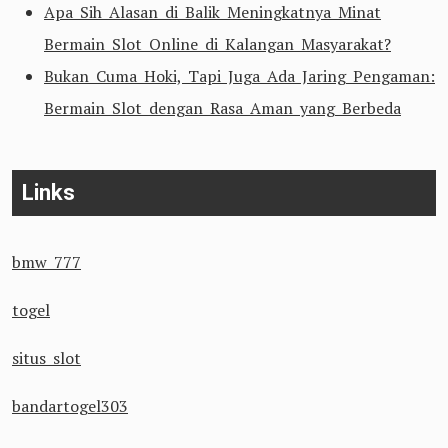
Apa Sih Alasan di Balik Meningkatnya Minat
Bermain Slot Online di Kalangan Masyarakat?
Bukan Cuma Hoki, Tapi Juga Ada Jaring Pengaman:
Bermain Slot dengan Rasa Aman yang Berbeda
Links
bmw 777
togel
situs slot
bandartogel303