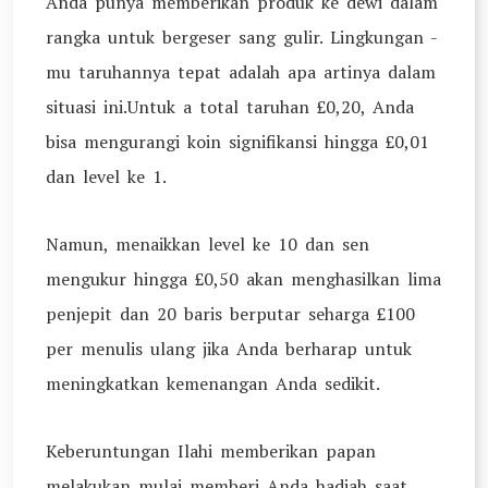
Anda punya memberikan produk ke dewi dalam
rangka untuk bergeser sang gulir. Lingkungan -
mu taruhannya tepat adalah apa artinya dalam
situasi ini.Untuk a total taruhan £0,20, Anda
bisa mengurangi koin signifikansi hingga £0,01
dan level ke 1.
Namun, menaikkan level ke 10 dan sen
mengukur hingga £0,50 akan menghasilkan lima
penjepit dan 20 baris berputar seharga £100
per menulis ulang jika Anda berharap untuk
meningkatkan kemenangan Anda sedikit.
Keberuntungan Ilahi memberikan papan
melakukan mulai memberi Anda hadiah saat