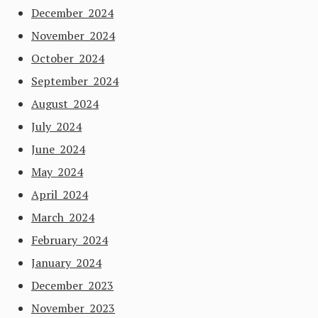
December 2024
November 2024
October 2024
September 2024
August 2024
July 2024
June 2024
May 2024
April 2024
March 2024
February 2024
January 2024
December 2023
November 2023