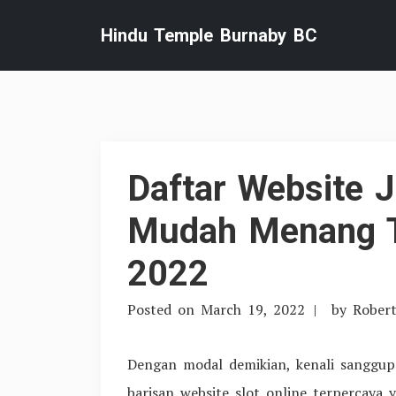
Skip
Hindu Temple Burnaby BC
to
content
Daftar Website J
Mudah Menang T
2022
Posted on
March 19, 2022
by
Robert
Dengan modal demikian, kenali sanggup
barisan website slot online terpercaya 