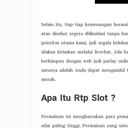
Selain itu, tiap-tiap kemenangan beras
atau disebut segera dilikuidasi tanpa 
prioritas utama kami, jadi segala keluha
silakan kirimkan melalui livechat. Ada 
berhimpun dengan web judi parlay onlin
satunya adalah Anda dapat mengambil
murah.
Apa Itu Rtp Slot ?
Permainan ini mengharuskan para pemai
nilai paling tinggi. Permainan yang sa