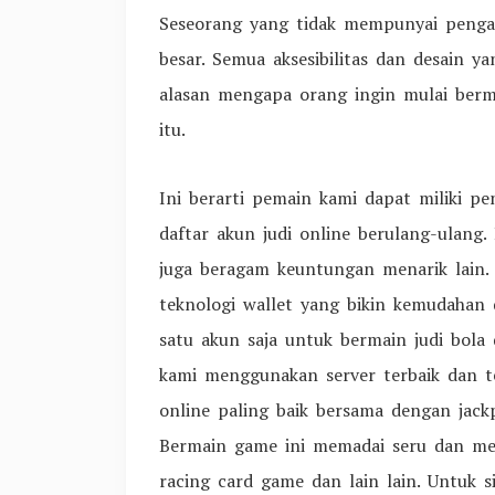
Seseorang yang tidak mempunyai penga
besar. Semua aksesibilitas dan desain 
alasan mengapa orang ingin mulai berma
itu.
Ini berarti pemain kami dapat miliki 
daftar akun judi online berulang-ulang
juga beragam keuntungan menarik lain. 
teknologi wallet yang bikin kemudaha
satu akun saja untuk bermain judi bola d
kami menggunakan server terbaik dan tel
online paling baik bersama dengan jackp
Bermain game ini memadai seru dan men
racing card game dan lain lain. Untuk 