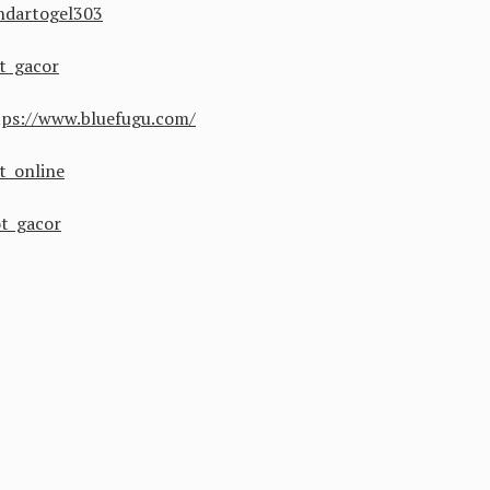
ndartogel303
ot gacor
tps://www.bluefugu.com/
ot online
ot gacor