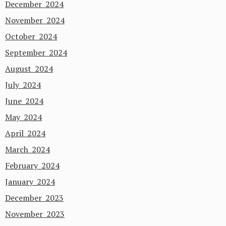
December 2024
November 2024
October 2024
September 2024
August 2024
July 2024
June 2024
May 2024
April 2024
March 2024
February 2024
January 2024
December 2023
November 2023