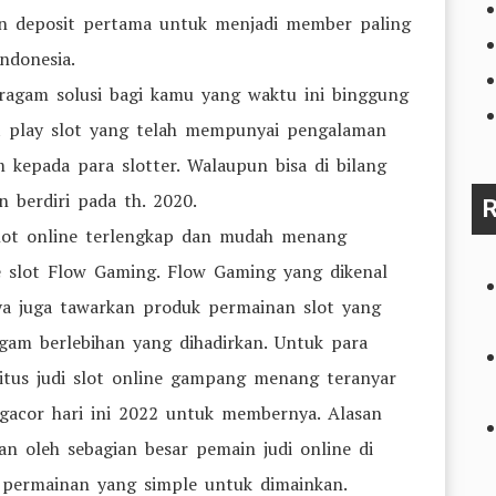
an deposit pertama untuk menjadi member paling
Indonesia.
eragam solusi bagi kamu yang waktu ini binggung
nt play slot yang telah mempunyai pengalaman
kepada para slotter. Walaupun bisa di bilang
an berdiri pada th. 2020.
R
slot online terlengkap dan mudah menang
e slot Flow Gaming. Flow Gaming yang dikenal
a juga tawarkan produk permainan slot yang
gam berlebihan yang dihadirkan. Untuk para
situs judi slot online gampang menang teranyar
 gacor hari ini 2022 untuk membernya. Alasan
an oleh sebagian besar pemain judi online di
h permainan yang simple untuk dimainkan.