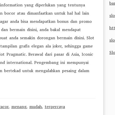
ba
 information yang diperlukan yang tentunya
n bocor atau dimanfaatkan untuk hal hal lain
sl
h agar anda bisa mendapatkan bonus dan promo
ht
 dan bermain disini, anda bakal mendapat
at anda semakin dorongan bermain disini. Slot
sl
 tampilan grafis elegan ala joker, sehingga game
Sl
ot Pragmatic. Berawal dari pasar di Asia, Iconic
d international. Pengembang ini mempunyai
an bertekad untuk mengalahkan pesaing dalam
gacor
,
menang
,
mudah
,
terpercaya