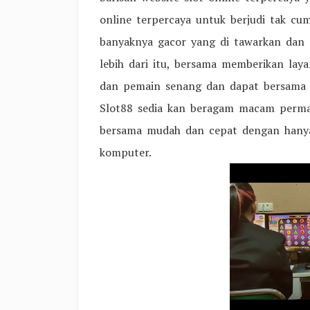
online terpercaya untuk berjudi tak c
banyaknya gacor yang di tawarkan dan
lebih dari itu, bersama memberikan lay
dan pemain senang dan dapat bersama 
Slot88 sedia kan beragam macam permain
bersama mudah dan cepat dengan hany
komputer.