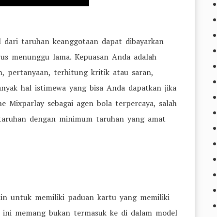
al dari taruhan keanggotaan dapat dibayarkan
harus menunggu lama. Kepuasan Anda adalah
n, pertanyaan, terhitung kritik atau saran,
banyak hal istimewa yang bisa Anda dapatkan jika
e Mixparlay sebagai agen bola terpercaya, salah
 taruhan dengan minimum taruhan yang amat
n untuk memiliki paduan kartu yang memiliki
tu ini memang bukan termasuk ke di dalam model