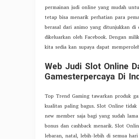
permainan judi online yang mudah untu
tetap bisa menarik perhatian para pemai
berasal dari animo yang ditunjukkan d
dikeluarkan oleh Facebook. Dengan milik
kita sedia kan supaya dapat memperole
Web Judi Slot Online D
Gamesterpercaya Di In
Top Trend Gaming tawarkan produk ga
kualitas paling bagus. Slot Online tid
new member saja bagi yang sudah lama
bonus dan cashback menarik. Slot Onlin
lebaran, natal, lebih-lebih di semua har