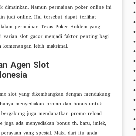
k dimainkan. Namun permainan poker online ini
n judi online. Hal tersebut dapat terlihat
i dalam permainan Texas Poker Holdem yang
i varian slot gacor menjadi faktor penting bagi
h kemenangan lebih maksimal.
an Agen Slot
donesia
me slot yang dikembangkan dengan mendukung
ak hanya menyediakan promo dan bonus untuk
 bergabung juga mendapatkan promo reload
e juga ada menyediakan bonus th. baru, imlek,
i perayaan yang spesial. Maka dari itu anda