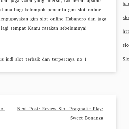
 dan juga vokal yang imersif, tak heran apabila
ba
 utama bagi kelompok pencinta gim slot online.
sl
 mengupayakan gim slot online Habanero dan juga
k lagi sempat Kamu rasakan sebelumnya!
ht
sl
Sl
tus judi slot terbaik dan terpercaya no 1
 of
Next Post:
Review Slot Pragmatic Play:
Sweet Bonanza