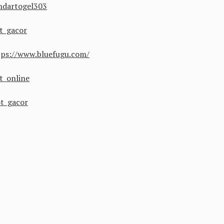
ndartogel303
ot gacor
tps://www.bluefugu.com/
ot online
ot gacor