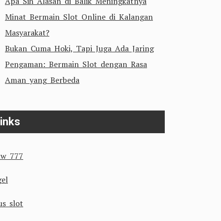
Apa Sih Alasan di Balik Meningkatnya
Minat Bermain Slot Online di Kalangan
Masyarakat?
Bukan Cuma Hoki, Tapi Juga Ada Jaring
Pengaman: Bermain Slot dengan Rasa
Aman yang Berbeda
inks
w 777
gel
us slot