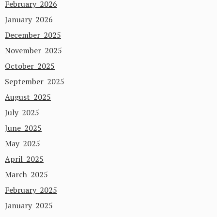
February 2026
January 2026
December 2025
November 2025
October 2025
September 2025
August 2025
July 2025
June 2025
May 2025
April 2025
March 2025
February 2025
January 2025