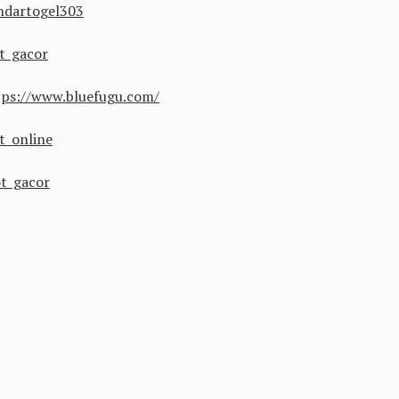
ndartogel303
ot gacor
tps://www.bluefugu.com/
ot online
ot gacor