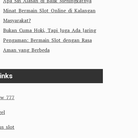
Apa Sih Alasan di Balik Meningkatnya
Minat Bermain Slot Online di Kalangan
Masyarakat?
Bukan Cuma Hoki, Tapi Juga Ada Jaring
Pengaman: Bermain Slot dengan Rasa
Aman yang Berbeda
inks
w 777
gel
us slot