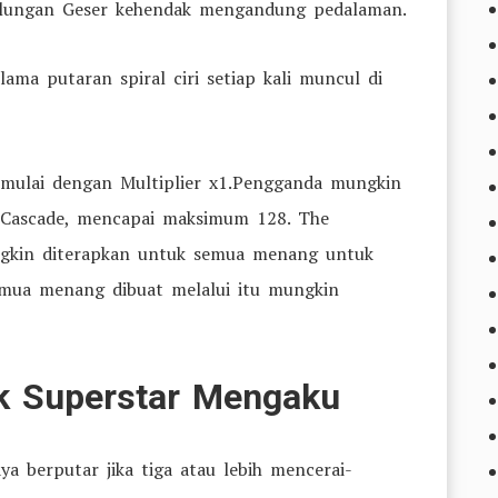
Gulungan Geser kehendak mengandung pedalaman.
ama putaran spiral ciri setiap kali muncul di
 dimulai dengan Multiplier x1.Pengganda mungkin
 Cascade, mencapai maksimum 128. The
gkin diterapkan untuk semua menang untuk
 Semua menang dibuat melalui itu mungkin
uk Superstar Mengaku
a berputar jika tiga atau lebih mencerai-