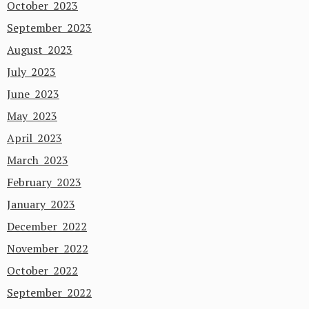
October 2023
September 2023
August 2023
July 2023
June 2023
May 2023
April 2023
March 2023
February 2023
January 2023
December 2022
November 2022
October 2022
September 2022