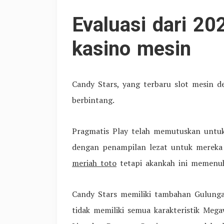
Evaluasi dari 20
kasino mesin
Candy Stars, yang terbaru slot mesin 
berbintang.
Pragmatis Play telah memutuskan untu
dengan penampilan lezat untuk mereka 
meriah toto
tetapi akankah ini memenuhi
Candy Stars memiliki tambahan Gulunga
tidak memiliki semua karakteristik Me