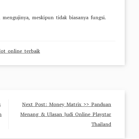
a mengujinya, meskipun tidak biasanya fungsi.
ot online terbaik
s
Next Post:
Money Matrix >> Panduan
n
Menang & Ulasan Judi Online Playstar
Thailand