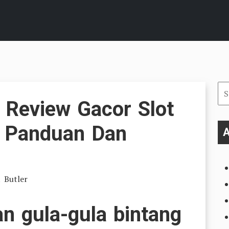
Se
 Review Gacor Slot
for
– Panduan Dan
A
 Butler
n gula-gula bintang