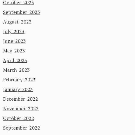
October 2023
September 2023
August 2023
July 2023
June 2023
May 2023
April 2023
March 2023
February 2023
January 2023
December 2022
November 2022
October 2022
September 2022