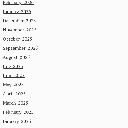
February 2026
January 2026
December 2025
November 2025
October 2025
September 2025
August 2025
July 2025
June 2025
May 2025
April 2025
March 2025
February 2025
January 2025