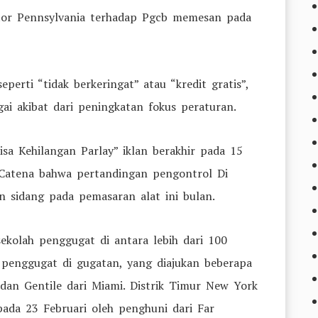
tor Pennsylvania terhadap Pgcb memesan pada
seperti “tidak berkeringat” atau “kredit gratis”,
i akibat dari peningkatan fokus peraturan.
isa Kehilangan Parlay” iklan berakhir pada 15
 Catena bahwa pertandingan pengontrol Di
 sidang pada pemasaran alat ini bulan.
ekolah penggugat di antara lebih dari 100
penggugat di gugatan, yang diajukan beberapa
dan Gentile dari Miami. Distrik Timur New York
pada 23 Februari oleh penghuni dari Far