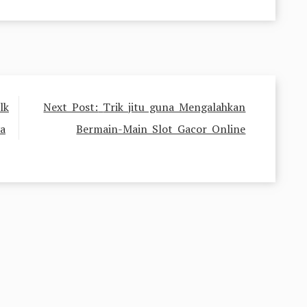
lk
Next Post:
Trik jitu guna Mengalahkan
a
Bermain-Main Slot Gacor Online