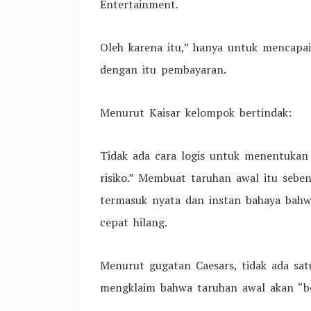
Entertainment.
Oleh karena itu,” hanya untuk mencapai
dengan itu pembayaran.
Menurut Kaisar kelompok bertindak:
Tidak ada cara logis untuk menentukan 
risiko.” Membuat taruhan awal itu sebe
termasuk nyata dan instan bahaya bah
cepat hilang.
Menurut gugatan Caesars, tidak ada sa
mengklaim bahwa taruhan awal akan “beb