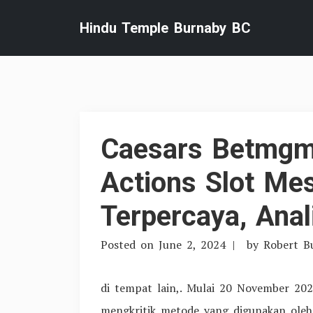
Skip
Hindu Temple Burnaby BC
to
content
Caesars Betmgm 
Actions Slot Mes
Terpercaya, Ana
Posted on
June 2, 2024
by
Robert B
di tempat lain,. Mulai 20 November 202
mengkritik metode yang digunakan ole