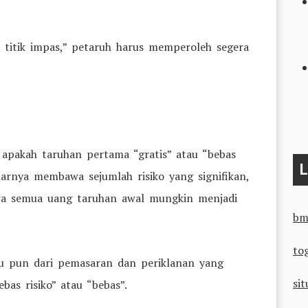
 titik impas,” petaruh harus memperoleh segera
apakah taruhan pertama “gratis” atau “bebas
L
narnya membawa sejumlah risiko yang signifikan,
wa semua uang taruhan awal mungkin menjadi
bm
to
tu pun dari pemasaran dan periklanan yang
sit
as risiko” atau “bebas”.