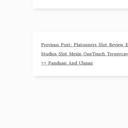
Post
Previous Post:
Platooners Slot Review E
navigation
Studios Slot Mesin OneTouch Terpercay
>> Panduan And Ulasan