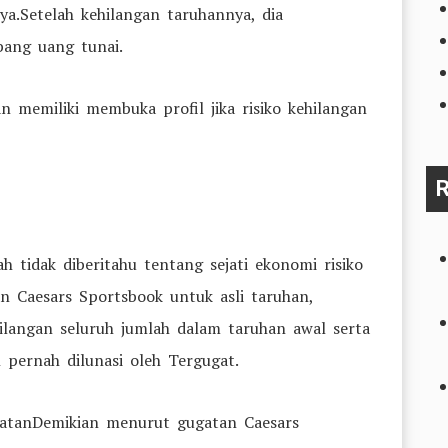
a.Setelah kehilangan taruhannya, dia
ang uang tunai.
n memiliki membuka profil jika risiko kehilangan
R
tidak diberitahu tentang sejati ekonomi risiko
n Caesars Sportsbook untuk asli taruhan,
ilangan seluruh jumlah dalam taruhan awal serta
pernah dilunasi oleh Tergugat.
patanDemikian menurut gugatan Caesars