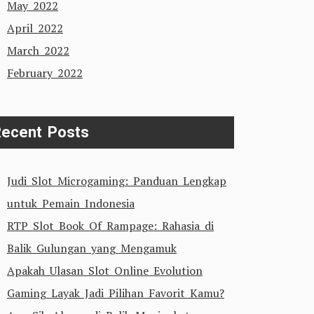
May 2022
April 2022
March 2022
February 2022
ecent Posts
Judi Slot Microgaming: Panduan Lengkap
untuk Pemain Indonesia
RTP Slot Book Of Rampage: Rahasia di
Balik Gulungan yang Mengamuk
Apakah Ulasan Slot Online Evolution
Gaming Layak Jadi Pilihan Favorit Kamu?