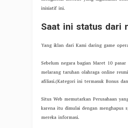
inisiatif ini.
Saat ini status dari
Yang iklan dari Kami daring game opera
Sebelum negara bagian Maret 10 pasar 
melarang taruhan olahraga online resmi
afiliasi.(Kategori ini termasuk Bonus da
Situs Web memutarkan Perusahaan yang
karena itu dimulai dengan menghapus sp
mereka informasi.